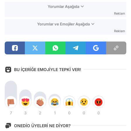
Yorumlar Aşağıda
Reklam
Yorumlar ve Emojiler Aşağıda
Reklam
BU İÇERİĞE EMOJİYLE TEPKİ VER!
7
3
2
1
0
0
0
ONEDİO ÜYELERİ NE DİYOR?