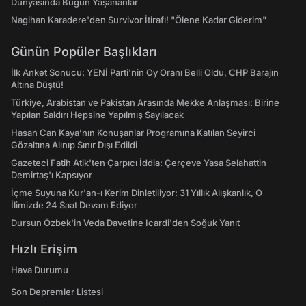
Dünyasında Bugün Yaşananlar
Nagihan Karadere'den Survivor İtirafı! "Ölene Kadar Giderim"
Günün Popüler Başlıkları
İlk Anket Sonucu: YENİ Parti'nin Oy Oranı Belli Oldu, CHP Barajın
Altına Düştü!
Türkiye, Arabistan ve Pakistan Arasında Mekke Anlaşması: Birine
Yapılan Saldırı Hepsine Yapılmış Sayılacak
Hasan Can Kaya’nın Konuşanlar Programına Katılan Seyirci
Gözaltına Alınıp Sınır Dışı Edildi
Gazeteci Fatih Atik'ten Çarpıcı İddia: Çerçeve Yasa Selahattin
Demirtaş'ı Kapsıyor
İçme Suyuna Kur'an-ı Kerim Dinletiliyor: 31 Yıllık Alışkanlık, O
İlimizde 24 Saat Devam Ediyor
Dursun Özbek'in Veda Davetine Icardi'den Soğuk Yanıt
Hızlı Erişim
Hava Durumu
Son Depremler Listesi