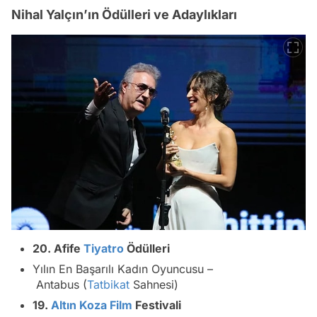
Nihal Yalçın’ın Ödülleri ve Adaylıkları
20. Afife
Tiyatro
Ödülleri
Yılın En Başarılı Kadın Oyuncusu
–
Antabus
(
Tatbikat
Sahnesi)
19.
Altın Koza
Film
Festivali