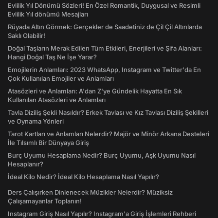
Evlilik Yıl Dönümü Sözleri! En Özel Romantik, Duygusal ve Resimli
Evlilik Yıl dönümü Mesajları
Rüyada Altın Görmek: Gerçekler de Saadetiniz de Çil Çil Altınlarda
Saklı Olabilir!
Doğal Taşların Merak Edilen Tüm Etkileri, Enerjileri ve Şifa Alanları:
Hangi Doğal Taş Ne İşe Yarar?
Emojilerin Anlamları: 2023 WhatsApp, Instagram ve Twitter'da En
Çok Kullanılan Emojiler ve Anlamları
Atasözleri ve Anlamları: A'dan Z'ye Gündelik Hayatta En Sık
Kullanılan Atasözleri ve Anlamları
Tavla Diziliş Şekli Nasıldır? Erkek Tavlası ve Kız Tavlası Diziliş Şekilleri
ve Oynama Yönleri
Tarot Kartları ve Anlamları Nelerdir? Majör ve Minör Arkana Desteleri
İle Tılsımlı Bir Dünyaya Giriş
Burç Uyumu Hesaplama Nedir? Burç Uyumu, Aşk Uyumu Nasıl
Hesaplanır?
İdeal Kilo Nedir? İdeal Kilo Hesaplama Nasıl Yapılır?
Ders Çalışırken Dinlenecek Müzikler Nelerdir? Müziksiz
Çalışamayanlar Toplanın!
Instagram Giriş Nasıl Yapılır? Instagram'a Giriş İşlemleri Rehberi