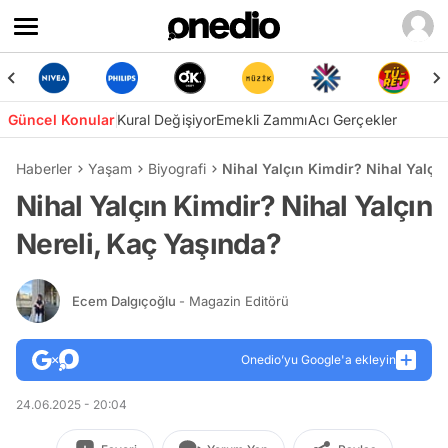
Güncel Konular
Kural Değişiyor
Emekli Zammı
Acı Gerçekler
Haberler
Yaşam
Biyografi
Nihal Yalçın Kimdir? Nihal Yalçı
Nihal Yalçın Kimdir? Nihal Yalçın
Nereli, Kaç Yaşında?
Ecem Dalgıçoğlu
- Magazin Editörü
Onedio’yu Google'a ekleyin
24.06.2025 - 20:04