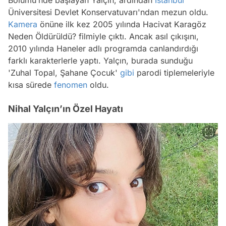
Bölümü’nde başlayan Yalçın, ardından
İstanbul
Üniversitesi Devlet Konservatuvarı'ndan mezun oldu.
Kamera
önüne ilk kez 2005 yılında
Hacivat Karagöz
Neden Öldürüldü?
filmiyle çıktı. Ancak asıl çıkışını,
2010 yılında
Haneler
adlı programda canlandırdığı
farklı karakterlerle yaptı. Yalçın, burada sunduğu
'Zuhal Topal, Şahane Çocuk'
gibi
parodi tiplemeleriyle
kısa sürede
fenomen
oldu.
Nihal Yalçın’ın Özel Hayatı