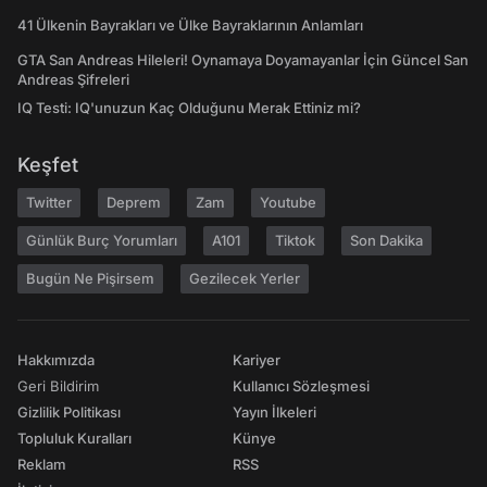
41 Ülkenin Bayrakları ve Ülke Bayraklarının Anlamları
GTA San Andreas Hileleri! Oynamaya Doyamayanlar İçin Güncel San
Andreas Şifreleri
IQ Testi: IQ'unuzun Kaç Olduğunu Merak Ettiniz mi?
Keşfet
Twitter
Deprem
Zam
Youtube
Günlük Burç Yorumları
A101
Tiktok
Son Dakika
Bugün Ne Pişirsem
Gezilecek Yerler
Hakkımızda
Kariyer
Geri Bildirim
Kullanıcı Sözleşmesi
Gizlilik Politikası
Yayın İlkeleri
Topluluk Kuralları
Künye
Reklam
RSS