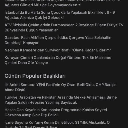
Ağustos Günleri Müziğe Doyamayacaksınız!
İstanbul'da Bu Hafta Sonu Çocuklarla Yapılacak Etkinlikler: 8 - 9
Ağustos Ailenize Çok İyi Gelecek!
ATV Dizisinin Çekimlerinin Durmasından 2 Reytinge Düşen Diziye TV
Dünyasında Bugün Yaşananlar
Gazeteci Fatih Atik'ten Çarpıcı İddia: Çerçeve Yasa Selahattin
Demirtaş'ı Kapsıyor
Nagihan Karadere'den Survivor İtirafı! "Ölene Kadar Giderim"
Kuruyan Çimleri Canlandıran Doğal Yöntem: Tek Bir Malzeme
Çimleri Daha Gür Yapıyor
Günün Popüler Başlıkları
İlk Anket Sonucu: YENİ Parti'nin Oy Oranı Belli Oldu, CHP Barajın
Altına Düştü!
Türkiye, Arabistan ve Pakistan Arasında Mekke Anlaşması: Birine
Yapılan Saldırı Hepsine Yapılmış Sayılacak
Hasan Can Kaya’nın Konuşanlar Programına Katılan Seyirci
Gözaltına Alınıp Sınır Dışı Edildi
İçme Suyuna Kur'an-ı Kerim Dinletiliyor: 31 Yıllık Alışkanlık, O
İlimizde 24 Saat Devam Ediyor