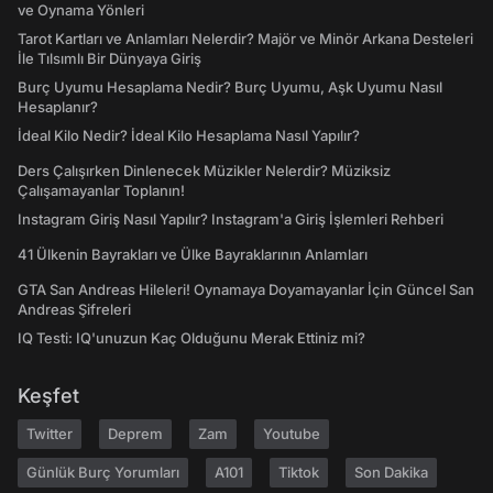
ve Oynama Yönleri
Tarot Kartları ve Anlamları Nelerdir? Majör ve Minör Arkana Desteleri
İle Tılsımlı Bir Dünyaya Giriş
Burç Uyumu Hesaplama Nedir? Burç Uyumu, Aşk Uyumu Nasıl
Hesaplanır?
İdeal Kilo Nedir? İdeal Kilo Hesaplama Nasıl Yapılır?
Ders Çalışırken Dinlenecek Müzikler Nelerdir? Müziksiz
Çalışamayanlar Toplanın!
Instagram Giriş Nasıl Yapılır? Instagram'a Giriş İşlemleri Rehberi
41 Ülkenin Bayrakları ve Ülke Bayraklarının Anlamları
GTA San Andreas Hileleri! Oynamaya Doyamayanlar İçin Güncel San
Andreas Şifreleri
IQ Testi: IQ'unuzun Kaç Olduğunu Merak Ettiniz mi?
Keşfet
Twitter
Deprem
Zam
Youtube
Günlük Burç Yorumları
A101
Tiktok
Son Dakika