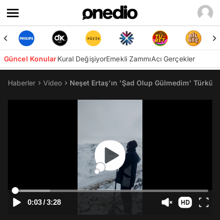
Güncel Konular
Kural Değişiyor
Emekli Zammı
Acı Gerçekler
Haberler
Video
Neşet Ertaş'ın 'Şad Olup Gülmedim' Türküs
0:03
/
3:28