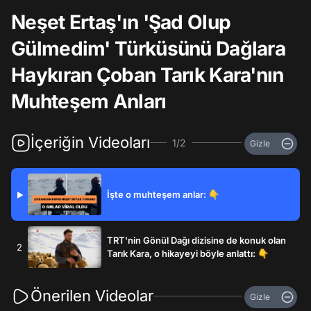
Neşet Ertaş'ın 'Şad Olup
Gülmedim' Türküsünü Dağlara
Haykıran Çoban Tarık Kara'nın
Muhteşem Anları
İçeriğin Videoları
1/2
Gizle
İşte o muhteşem anlar: 👇
▶
TRT'nin Gönül Dağı dizisine de konuk olan
2
Tarık Kara, o hikayeyi böyle anlattı: 👇
Önerilen Videolar
Gizle