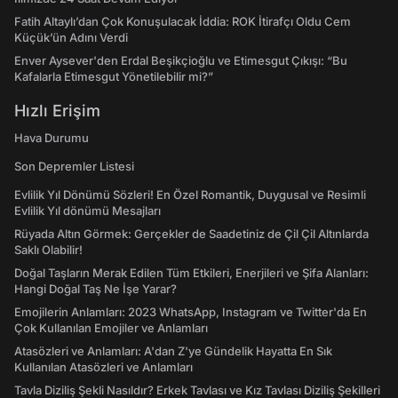
Fatih Altaylı’dan Çok Konuşulacak İddia: ROK İtirafçı Oldu Cem
Küçük’ün Adını Verdi
Enver Aysever'den Erdal Beşikçioğlu ve Etimesgut Çıkışı: “Bu
Kafalarla Etimesgut Yönetilebilir mi?”
Hızlı Erişim
Hava Durumu
Son Depremler Listesi
Evlilik Yıl Dönümü Sözleri! En Özel Romantik, Duygusal ve Resimli
Evlilik Yıl dönümü Mesajları
Rüyada Altın Görmek: Gerçekler de Saadetiniz de Çil Çil Altınlarda
Saklı Olabilir!
Doğal Taşların Merak Edilen Tüm Etkileri, Enerjileri ve Şifa Alanları:
Hangi Doğal Taş Ne İşe Yarar?
Emojilerin Anlamları: 2023 WhatsApp, Instagram ve Twitter'da En
Çok Kullanılan Emojiler ve Anlamları
Atasözleri ve Anlamları: A'dan Z'ye Gündelik Hayatta En Sık
Kullanılan Atasözleri ve Anlamları
Tavla Diziliş Şekli Nasıldır? Erkek Tavlası ve Kız Tavlası Diziliş Şekilleri