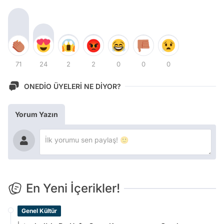
71
24
2
2
0
0
0
ONEDİO ÜYELERİ NE DİYOR?
Yorum Yazın
En Yeni İçerikler!
Genel Kültür