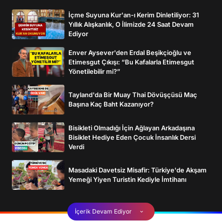
İçme Suyuna Kur'an-ı Kerim Dinletiliyor: 31
Yıllık Alışkanlık, O İlimizde 24 Saat Devam
Ediyor
Enver Aysever'den Erdal Beşikçioğlu ve
Etimesgut Çıkışı: “Bu Kafalarla Etimesgut
Yönetilebilir mi?”
Tayland'da Bir Muay Thai Dövüşçüsü Maç
Başına Kaç Baht Kazanıyor?
Bisikleti Olmadığı İçin Ağlayan Arkadaşına
Bisiklet Hediye Eden Çocuk İnsanlık Dersi
Verdi
Masadaki Davetsiz Misafir: Türkiye'de Akşam
Yemeği Yiyen Turistin Kediyle İmtihanı
İçerik Devam Ediyor