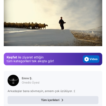
Video
Test
/
Gündem
Magazin
Keşfet
ile ziyaret ettiğin
Video
tüm kategorileri tek akışta gör!
Test
Emre Ş.
Onedio Üyesi
Arkadaşlar bana sövmeyin, annem çok üzülüyor. :(
Tüm içerikleri