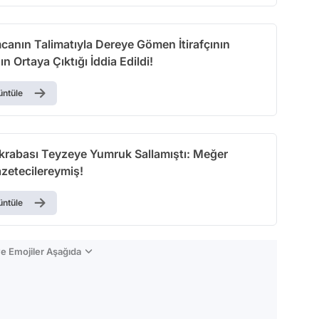
canın Talimatıyla Dereye Gömen İtirafçının
ın Ortaya Çıktığı İddia Edildi!
üntüle
Akrabası Teyzeye Yumruk Sallamıştı: Meğer
zetecilereymiş!
üntüle
e Emojiler Aşağıda