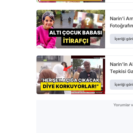
Narin'i Am
Fotoğrafın
İçeriği gör
Narin'in 
Tepkisi Ga
İçeriği gör
Yorumlar v