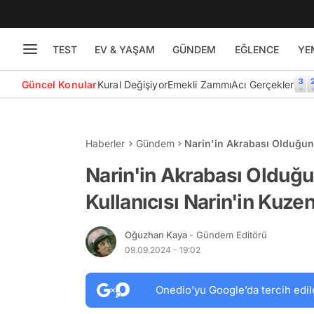
TEST
EV & YAŞAM
GÜNDEM
EĞLENCE
YE
Güncel Konular
Kural Değişiyor
Emekli Zammı
Acı Gerçekler
Haberler
Gündem
Narin'in Akrabası Olduğunu
Olduğunu Anlattı
Narin'in Akrabası Olduğu
Kullanıcısı Narin'in Kuze
Oğuzhan Kaya
- Gündem Editörü
09.09.2024 - 19:02
Onedio’yu Google’da tercih edil