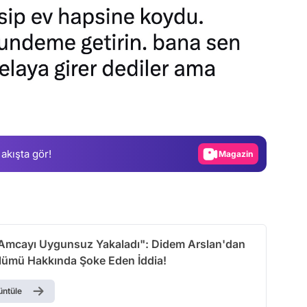
Video
Test
Gündem
Magazin
 akışta gör!
Video
Test
Amcayı Uygunsuz Yakaladı": Didem Arslan'dan
Ölümü Hakkında Şoke Eden İddia!
üntüle