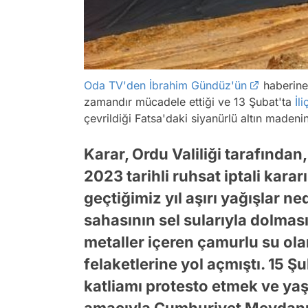
Oda TV'den İbrahim Gündüz'ün
haberine 
zamandır mücadele ettiği ve 13 Şubat'ta
İli
çevrildiği Fatsa'daki siyanürlü altın madenin
Karar, Ordu Valiliği tarafında
2023 tarihli ruhsat iptali karar
geçtiğimiz yıl aşırı yağışlar 
sahasının sel sularıyla dolması
metaller içeren çamurlu su ola
felaketlerine yol açmıştı. 15 Ş
katliamı protesto etmek ve yaş