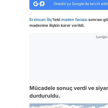
Onedio’yu Google’da tercih edil
Erzincan
İliç
'teki
maden faciası
sonrası göz
madenine ilişkin karar verildi.
İçeriği
Mücadele sonuç verdi ve siyanü
durduruldu.