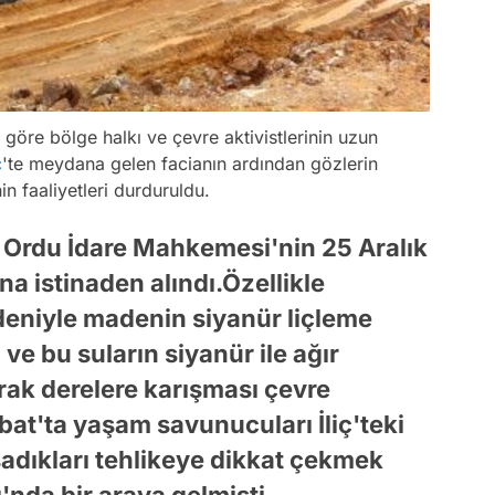
göre bölge halkı ve çevre aktivistlerinin uzun
ç
'te meydana gelen facianın ardından gözlerin
in faaliyetleri durduruldu.
n, Ordu İdare Mahkemesi'nin 25 Aralık
ına istinaden alındı.Özellikle
nedeniyle madenin siyanür liçleme
 ve bu suların siyanür ile ağır
rak derelere karışması çevre
ubat'ta yaşam savunucuları İliç'teki
adıkları tehlikeye dikkat çekmek