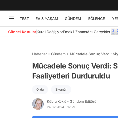
TEST
EV & YAŞAM
GÜNDEM
EĞLENCE
YE
Güncel Konular
Kural Değişiyor
Emekli Zammı
Acı Gerçekler
Haberler
Gündem
Mücadele Sonuç Verdi: Siy
Mücadele Sonuç Verdi: S
Faaliyetleri Durduruldu
Ordu
Siyanür
Kübra Köklü
- Gündem Editörü
24.02.2024 - 12:29