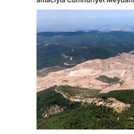
amacıyla Cumhuriyet Meydanı'n