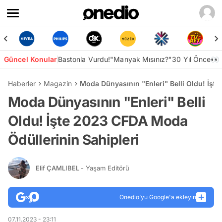
Güncel Konular
Bastonla Vurdu!
"Manyak Mısınız?"
30 Yıl Önce👀
Haberler
Magazin
Moda Dünyasının "Enleri" Belli Oldu! İşt
Moda Dünyasının "Enleri" Belli
Oldu! İşte 2023 CFDA Moda
Ödüllerinin Sahipleri
Elif ÇAMLIBEL
- Yaşam Editörü
Onedio’yu Google'a ekleyin
07.11.2023 - 23:11