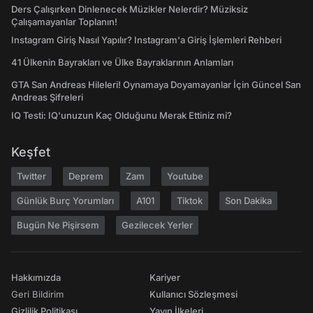
Ders Çalışırken Dinlenecek Müzikler Nelerdir? Müziksiz
Çalışamayanlar Toplanın!
Instagram Giriş Nasıl Yapılır? Instagram'a Giriş İşlemleri Rehberi
41 Ülkenin Bayrakları ve Ülke Bayraklarının Anlamları
GTA San Andreas Hileleri! Oynamaya Doyamayanlar İçin Güncel San
Andreas Şifreleri
IQ Testi: IQ'unuzun Kaç Olduğunu Merak Ettiniz mi?
Keşfet
Twitter
Deprem
Zam
Youtube
Günlük Burç Yorumları
A101
Tiktok
Son Dakika
Bugün Ne Pişirsem
Gezilecek Yerler
Hakkımızda
Kariyer
Geri Bildirim
Kullanıcı Sözleşmesi
Gizlilik Politikası
Yayın İlkeleri