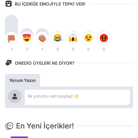
BU İÇERİĞE EMOJİYLE TEPKİ VER!
7
1
1
0
0
0
0
ONEDİO ÜYELERİ NE DİYOR?
Yorum Yazın
En Yeni İçerikler!