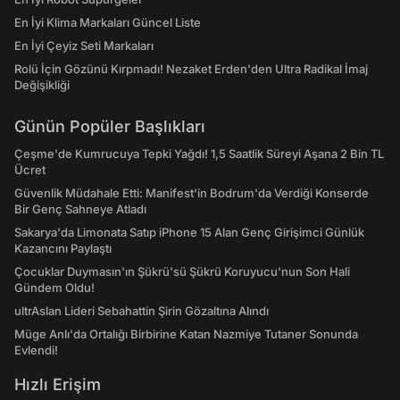
En İyi Klima Markaları Güncel Liste
En İyi Çeyiz Seti Markaları
Rolü İçin Gözünü Kırpmadı! Nezaket Erden'den Ultra Radikal İmaj
Değişikliği
Günün Popüler Başlıkları
Çeşme'de Kumrucuya Tepki Yağdı! 1,5 Saatlik Süreyi Aşana 2 Bin TL
Ücret
Güvenlik Müdahale Etti: Manifest'in Bodrum'da Verdiği Konserde
Bir Genç Sahneye Atladı
Sakarya'da Limonata Satıp iPhone 15 Alan Genç Girişimci Günlük
Kazancını Paylaştı
Çocuklar Duymasın'ın Şükrü'sü Şükrü Koruyucu'nun Son Hali
Gündem Oldu!
ultrAslan Lideri Sebahattin Şirin Gözaltına Alındı
Müge Anlı'da Ortalığı Birbirine Katan Nazmiye Tutaner Sonunda
Evlendi!
Hızlı Erişim