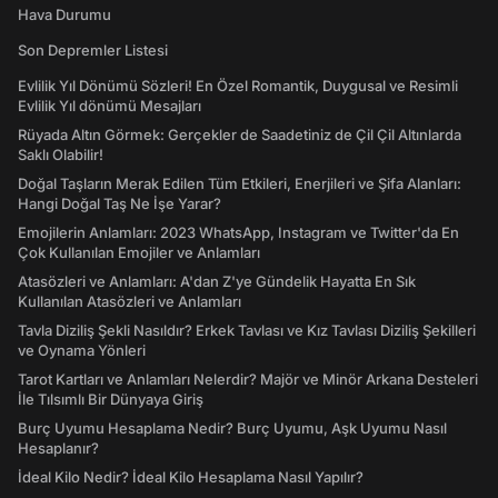
Hava Durumu
Son Depremler Listesi
Evlilik Yıl Dönümü Sözleri! En Özel Romantik, Duygusal ve Resimli
Evlilik Yıl dönümü Mesajları
Rüyada Altın Görmek: Gerçekler de Saadetiniz de Çil Çil Altınlarda
Saklı Olabilir!
Doğal Taşların Merak Edilen Tüm Etkileri, Enerjileri ve Şifa Alanları:
Hangi Doğal Taş Ne İşe Yarar?
Emojilerin Anlamları: 2023 WhatsApp, Instagram ve Twitter'da En
Çok Kullanılan Emojiler ve Anlamları
Atasözleri ve Anlamları: A'dan Z'ye Gündelik Hayatta En Sık
Kullanılan Atasözleri ve Anlamları
Tavla Diziliş Şekli Nasıldır? Erkek Tavlası ve Kız Tavlası Diziliş Şekilleri
ve Oynama Yönleri
Tarot Kartları ve Anlamları Nelerdir? Majör ve Minör Arkana Desteleri
İle Tılsımlı Bir Dünyaya Giriş
Burç Uyumu Hesaplama Nedir? Burç Uyumu, Aşk Uyumu Nasıl
Hesaplanır?
İdeal Kilo Nedir? İdeal Kilo Hesaplama Nasıl Yapılır?