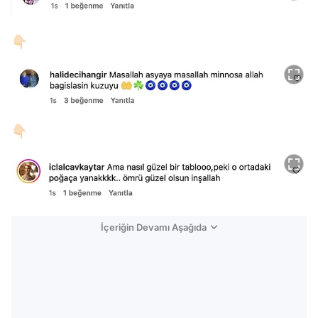
👇🏻
👇🏻
İçeriğin Devamı Aşağıda