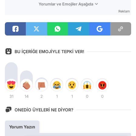
Yorumlar ve Emojiler Aşağıda
Reklam
BU İÇERİĞE EMOJİYLE TEPKİ VER!
31
14
2
1
1
0
0
ONEDİO ÜYELERİ NE DİYOR?
Yorum Yazın