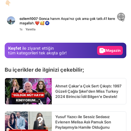
👇🏻
Video
Test
Gündem
Magazin
Keşfet
ile ziyaret ettiğin
tüm kategorileri tek akışta gör!
Video
Test
Bu içerikler de ilginizi çekebilir;
Ahmet Çakar'a Çok Sert Çıkıştı: 1997
Güzeli Çağla Şıkel'den Miss Turkey
2024 Birincisi İdil Bilgen'e Destek!
Yusuf Yazıcı ile Sessiz Sedasız
Evlenen Melisa Aslı Pamuk Son
Paylaşımıyla Hamile Olduğunu