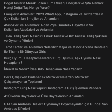
Doğal Taşların Merak Edilen Tüm Etkileri, Enerjileri ve Şifa Alanları:
Hangi Doğal Taş Ne İşe Yarar?
Emojilerin Anlamları: 2023 WhatsApp, Instagram ve Twitter'da En
Çok Kullanılan Emojiler ve Anlamları
Atasözleri ve Anlamları: A'dan Z'ye Gündelik Hayatta En Sık
Kullanılan Atasözleri ve Anlamları
Tavla Diziliş Şekli Nasıldır? Erkek Tavlası ve Kız Tavlası Diziliş Şekilleri
ve Oynama Yönleri
Tarot Kartları ve Anlamları Nelerdir? Majör ve Minör Arkana Desteleri
İle Tılsımlı Bir Dünyaya Giriş
Burç Uyumu Hesaplama Nedir? Burç Uyumu, Aşk Uyumu Nasıl
Hesaplanır?
İdeal Kilo Nedir? İdeal Kilo Hesaplama Nasıl Yapılır?
Ders Çalışırken Dinlenecek Müzikler Nelerdir? Müziksiz
Çalışamayanlar Toplanın!
Instagram Giriş Nasıl Yapılır? Instagram'a Giriş İşlemleri Rehberi
41 Ülkenin Bayrakları ve Ülke Bayraklarının Anlamları
GTA San Andreas Hileleri! Oynamaya Doyamayanlar İçin Güncel San
Andreas Şifreleri