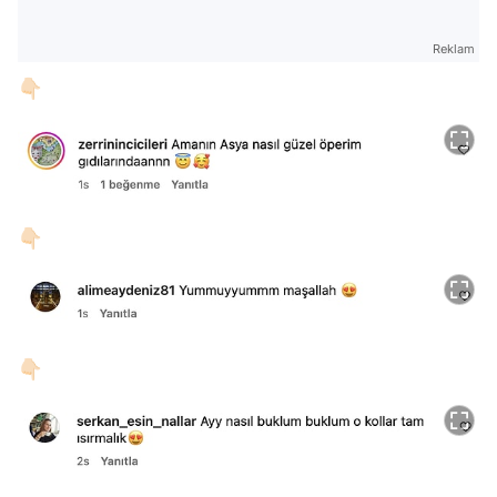
Reklam
👇🏻
👇🏻
👇🏻