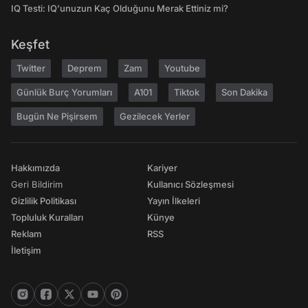
IQ Testi: IQ'unuzun Kaç Olduğunu Merak Ettiniz mi?
Keşfet
Twitter
Deprem
Zam
Youtube
Günlük Burç Yorumları
A101
Tiktok
Son Dakika
Bugün Ne Pişirsem
Gezilecek Yerler
Hakkımızda
Kariyer
Geri Bildirim
Kullanıcı Sözleşmesi
Gizlilik Politikası
Yayın İlkeleri
Topluluk Kuralları
Künye
Reklam
RSS
İletişim