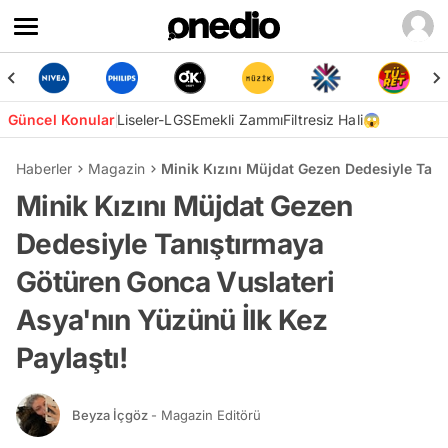
Güncel Konular
Liseler-LGS
Emekli Zammı
Filtresiz Hali😱
Haberler
Magazin
Minik Kızını Müjdat Gezen Dedesiyle Tanı
Minik Kızını Müjdat Gezen
Dedesiyle Tanıştırmaya
Götüren Gonca Vuslateri
Asya'nın Yüzünü İlk Kez
Paylaştı!
Beyza İçgöz
- Magazin Editörü