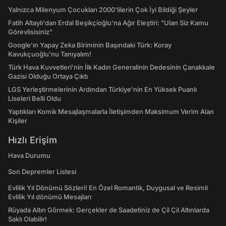
Yalnızca Milenyum Çocukları 2000'lilerin Çok İyi Bildiği Şeyler
Fatih Altaylı'dan Erdal Beşikçioğlu'na Ağır Eleştiri: "Ulan Siz Kamu
Görevlisisiniz"
Google'ın Yapay Zeka Biriminin Başındaki Türk: Koray
Kavukçuoğlu'nu Tanıyalım!
Türk Hava Kuvvetleri'nin İlk Kadın Generalinin Dedesinin Çanakkale
Gazisi Olduğu Ortaya Çıktı
LGS Yerleştirmelerinin Ardından Türkiye'nin En Yüksek Puanlı
Liseleri Belli Oldu
Yaptıkları Komik Mesajlaşmalarla İletişimden Maksimum Verim Alan
Kişiler
Hızlı Erişim
Hava Durumu
Son Depremler Listesi
Evlilik Yıl Dönümü Sözleri! En Özel Romantik, Duygusal ve Resimli
Evlilik Yıl dönümü Mesajları
Rüyada Altın Görmek: Gerçekler de Saadetiniz de Çil Çil Altınlarda
Saklı Olabilir!