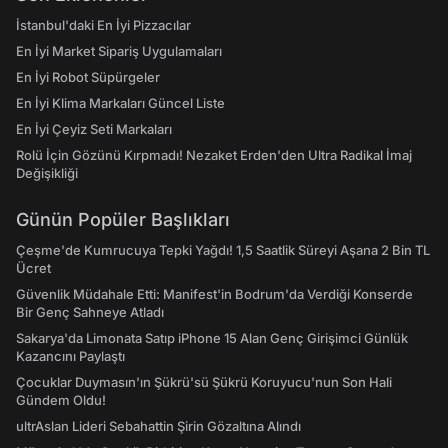
İstanbul'daki En İyi Pizzacılar
En İyi Market Sipariş Uygulamaları
En İyi Robot Süpürgeler
En İyi Klima Markaları Güncel Liste
En İyi Çeyiz Seti Markaları
Rolü İçin Gözünü Kırpmadı! Nezaket Erden'den Ultra Radikal İmaj
Değişikliği
Günün Popüler Başlıkları
Çeşme'de Kumrucuya Tepki Yağdı! 1,5 Saatlik Süreyi Aşana 2 Bin TL
Ücret
Güvenlik Müdahale Etti: Manifest'in Bodrum'da Verdiği Konserde
Bir Genç Sahneye Atladı
Sakarya'da Limonata Satıp iPhone 15 Alan Genç Girişimci Günlük
Kazancını Paylaştı
Çocuklar Duymasın'ın Şükrü'sü Şükrü Koruyucu'nun Son Hali
Gündem Oldu!
ultrAslan Lideri Sebahattin Şirin Gözaltına Alındı