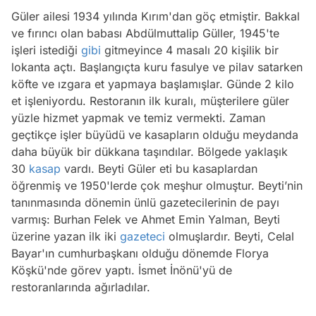
Güler ailesi 1934 yılında Kırım'dan göç etmiştir. Bakkal
ve fırıncı olan babası Abdülmuttalip Güller, 1945'te
işleri istediği
gibi
gitmeyince 4 masalı 20 kişilik bir
lokanta açtı. Başlangıçta kuru fasulye ve pilav satarken
köfte ve ızgara et yapmaya başlamışlar. Günde 2 kilo
et işleniyordu. Restoranın ilk kuralı, müşterilere güler
yüzle hizmet yapmak ve temiz vermekti. Zaman
geçtikçe işler büyüdü ve kasapların olduğu meydanda
daha büyük bir dükkana taşındılar. Bölgede yaklaşık
30
kasap
vardı. Beyti Güler eti bu kasaplardan
öğrenmiş ve 1950'lerde çok meşhur olmuştur. Beyti’nin
tanınmasında dönemin ünlü gazetecilerinin de payı
varmış: Burhan Felek ve Ahmet Emin Yalman, Beyti
üzerine yazan ilk iki
gazeteci
olmuşlardır. Beyti, Celal
Bayar'ın cumhurbaşkanı olduğu dönemde Florya
Köşkü'nde görev yaptı. İsmet İnönü'yü de
restoranlarında ağırladılar.