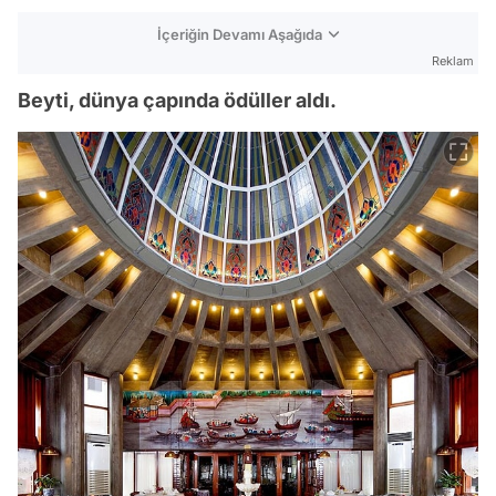
İçeriğin Devamı Aşağıda
Reklam
Beyti, dünya çapında ödüller aldı.