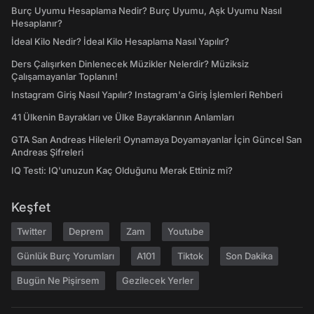
Burç Uyumu Hesaplama Nedir? Burç Uyumu, Aşk Uyumu Nasıl
Hesaplanır?
İdeal Kilo Nedir? İdeal Kilo Hesaplama Nasıl Yapılır?
Ders Çalışırken Dinlenecek Müzikler Nelerdir? Müziksiz
Çalışamayanlar Toplanın!
Instagram Giriş Nasıl Yapılır? Instagram'a Giriş İşlemleri Rehberi
41 Ülkenin Bayrakları ve Ülke Bayraklarının Anlamları
GTA San Andreas Hileleri! Oynamaya Doyamayanlar İçin Güncel San
Andreas Şifreleri
IQ Testi: IQ'unuzun Kaç Olduğunu Merak Ettiniz mi?
Keşfet
Twitter
Deprem
Zam
Youtube
Günlük Burç Yorumları
A101
Tiktok
Son Dakika
Bugün Ne Pişirsem
Gezilecek Yerler