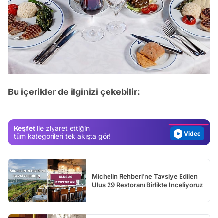
Video
Test
Bu içerikler de ilginizi çekebilir:
Gündem
Magazin
Keşfet
ile ziyaret ettiğin
Video
tüm kategorileri tek akışta gör!
Test
Michelin Rehberi'ne Tavsiye Edilen
Ulus 29 Restoranı Birlikte İnceliyoruz