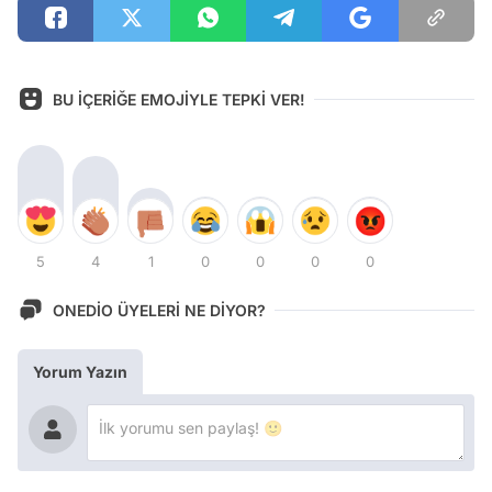
BU İÇERİĞE EMOJİYLE TEPKİ VER!
5
4
1
0
0
0
0
ONEDİO ÜYELERİ NE DİYOR?
Yorum Yazın