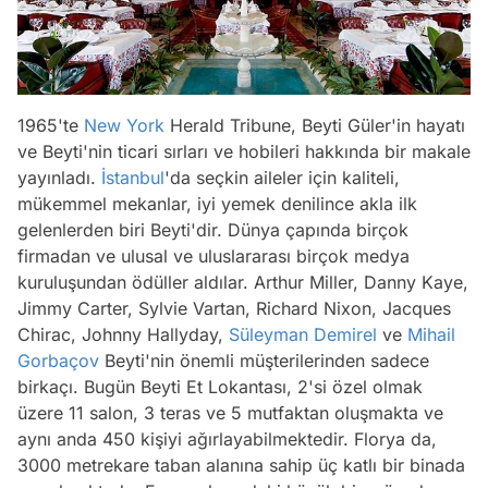
1965'te
New York
Herald Tribune, Beyti Güler'in hayatı
ve Beyti'nin ticari sırları ve hobileri hakkında bir makale
yayınladı.
İstanbul
'da seçkin aileler için kaliteli,
mükemmel mekanlar, iyi yemek denilince akla ilk
gelenlerden biri Beyti'dir. Dünya çapında birçok
firmadan ve ulusal ve uluslararası birçok medya
kuruluşundan ödüller aldılar. Arthur Miller, Danny Kaye,
Jimmy Carter, Sylvie Vartan, Richard Nixon, Jacques
Chirac, Johnny Hallyday,
Süleyman Demirel
ve
Mihail
Gorbaçov
Beyti'nin önemli müşterilerinden sadece
birkaçı. Bugün Beyti Et Lokantası, 2'si özel olmak
üzere 11 salon, 3 teras ve 5 mutfaktan oluşmakta ve
aynı anda 450 kişiyi ağırlayabilmektedir. Florya da,
3000 metrekare taban alanına sahip üç katlı bir binada