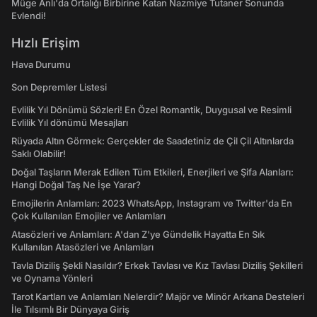
Müge Anlı'da Ortalığı Birbirine Katan Nazmiye Tutaner Sonunda
Evlendi!
Hızlı Erişim
Hava Durumu
Son Depremler Listesi
Evlilik Yıl Dönümü Sözleri! En Özel Romantik, Duygusal ve Resimli
Evlilik Yıl dönümü Mesajları
Rüyada Altın Görmek: Gerçekler de Saadetiniz de Çil Çil Altınlarda
Saklı Olabilir!
Doğal Taşların Merak Edilen Tüm Etkileri, Enerjileri ve Şifa Alanları:
Hangi Doğal Taş Ne İşe Yarar?
Emojilerin Anlamları: 2023 WhatsApp, Instagram ve Twitter'da En
Çok Kullanılan Emojiler ve Anlamları
Atasözleri ve Anlamları: A'dan Z'ye Gündelik Hayatta En Sık
Kullanılan Atasözleri ve Anlamları
Tavla Diziliş Şekli Nasıldır? Erkek Tavlası ve Kız Tavlası Diziliş Şekilleri
ve Oynama Yönleri
Tarot Kartları ve Anlamları Nelerdir? Majör ve Minör Arkana Desteleri
İle Tılsımlı Bir Dünyaya Giriş