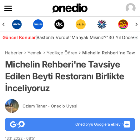
Güncel Konular
Bastonla Vurdu!
"Manyak Mısınız?"
30 Yıl Önce👀
Haberler
Yemek
Yedikçe Öğren
Michelin Rehberi'ne Tavsiye
Michelin Rehberi'ne Tavsiye
Edilen Beyti Restoranı Birlikte
İnceliyoruz
Özlem Taner
- Onedio Üyesi
Onedio’yu Google'a ekleyin
13.11.2022 - 08:51