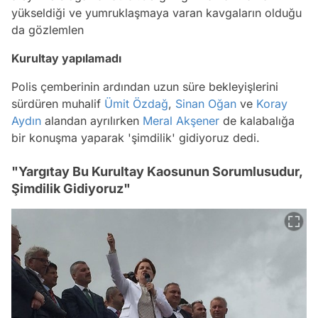
yükseldiği ve yumruklaşmaya varan kavgaların olduğu
da gözlemlen
Kurultay yapılamadı
Polis çemberinin ardından uzun süre bekleyişlerini
sürdüren muhalif
Ümit Özdağ
,
Sinan Oğan
ve
Koray
Aydın
alandan ayrılırken
Meral Akşener
de kalabalığa
bir konuşma yaparak 'şimdilik' gidiyoruz dedi.
"Yargıtay Bu Kurultay Kaosunun Sorumlusudur,
Şimdilik Gidiyoruz"