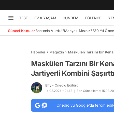
TEST
EV & YAŞAM
GÜNDEM
EĞLENCE
YE
Güncel Konular
Bastonla Vurdu!
"Manyak Mısınız?"
30 Yıl Önc
Haberler
Magazin
Maskülen Tarzını Bir Kenar
Maskülen Tarzını Bir Ken
Jartiyerli Kombini Şaşırtt
Effy
- Onedio Editörü
14.03.2024 - 21:43
Son Güncelleme: 15.03.20
Onedio’yu Google’da tercih edil