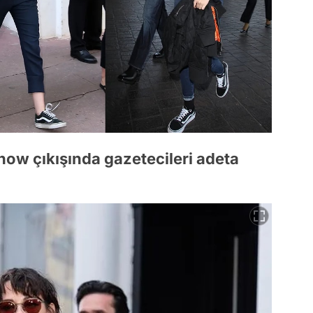
how çıkışında gazetecileri adeta