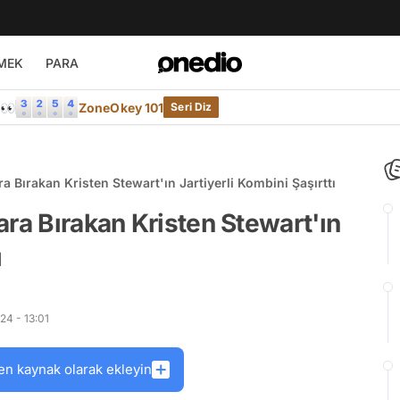
MEK
PARA
e👀
ZoneOkey 101
Seri Diz
a Bırakan Kristen Stewart'ın Jartiyerli Kombini Şaşırttı
ara Bırakan Kristen Stewart'ın
ı
24 - 13:01
en kaynak olarak ekleyin