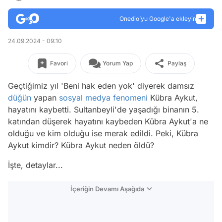
Onedio’yu Google'a ekleyin
24.09.2024 - 09:10
Favori
Yorum Yap
Paylaş
Geçtiğimiz yıl 'Beni hak eden yok' diyerek damsız
düğün
yapan
sosyal medya fenomeni
Kübra Aykut,
hayatını kaybetti. Sultanbeyli'de yaşadığı binanın 5.
katından düşerek hayatını kaybeden Kübra Aykut'a ne
olduğu ve kim olduğu ise merak edildi. Peki, Kübra
Aykut kimdir? Kübra Aykut neden öldü?
İşte, detaylar...
İçeriğin Devamı Aşağıda