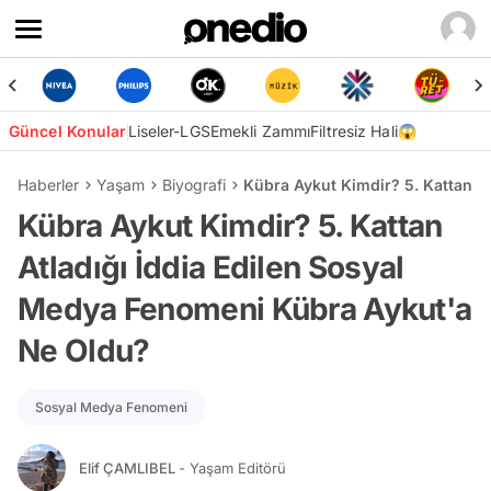
Güncel Konular
Liseler-LGS
Emekli Zammı
Filtresiz Hali😱
Haberler
Yaşam
Biyografi
Kübra Aykut Kimdir? 5. Kattan A
Kübra Aykut Kimdir? 5. Kattan
Atladığı İddia Edilen Sosyal
Medya Fenomeni Kübra Aykut'a
Ne Oldu?
Sosyal Medya Fenomeni
Elif ÇAMLIBEL
- Yaşam Editörü