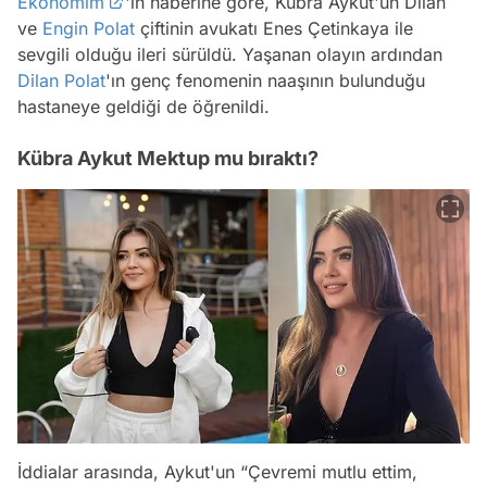
Ekonomim
'in haberine göre, Kübra Aykut'un Dilan
ve
Engin Polat
çiftinin avukatı Enes Çetinkaya ile
sevgili olduğu ileri sürüldü. Yaşanan olayın ardından
Dilan Polat
'ın genç fenomenin naaşının bulunduğu
hastaneye geldiği de öğrenildi.
Kübra Aykut Mektup mu bıraktı?
İddialar arasında, Aykut'un “Çevremi mutlu ettim,