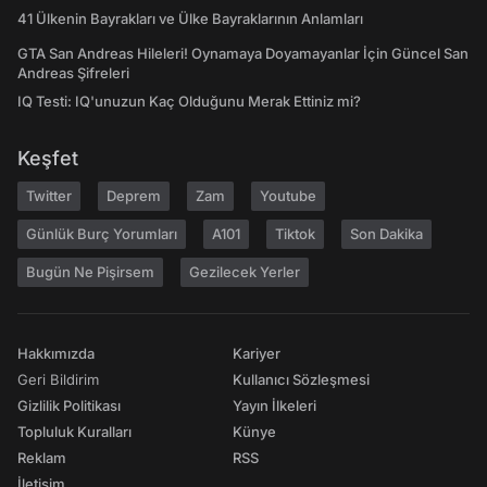
41 Ülkenin Bayrakları ve Ülke Bayraklarının Anlamları
GTA San Andreas Hileleri! Oynamaya Doyamayanlar İçin Güncel San
Andreas Şifreleri
IQ Testi: IQ'unuzun Kaç Olduğunu Merak Ettiniz mi?
Keşfet
Twitter
Deprem
Zam
Youtube
Günlük Burç Yorumları
A101
Tiktok
Son Dakika
Bugün Ne Pişirsem
Gezilecek Yerler
Hakkımızda
Kariyer
Geri Bildirim
Kullanıcı Sözleşmesi
Gizlilik Politikası
Yayın İlkeleri
Topluluk Kuralları
Künye
Reklam
RSS
İletişim