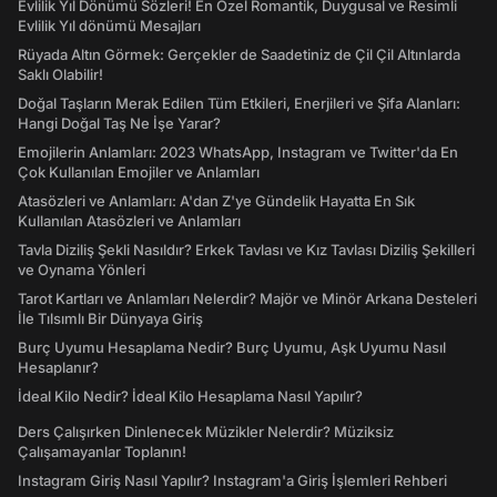
Evlilik Yıl Dönümü Sözleri! En Özel Romantik, Duygusal ve Resimli
Evlilik Yıl dönümü Mesajları
Rüyada Altın Görmek: Gerçekler de Saadetiniz de Çil Çil Altınlarda
Saklı Olabilir!
Doğal Taşların Merak Edilen Tüm Etkileri, Enerjileri ve Şifa Alanları:
Hangi Doğal Taş Ne İşe Yarar?
Emojilerin Anlamları: 2023 WhatsApp, Instagram ve Twitter'da En
Çok Kullanılan Emojiler ve Anlamları
Atasözleri ve Anlamları: A'dan Z'ye Gündelik Hayatta En Sık
Kullanılan Atasözleri ve Anlamları
Tavla Diziliş Şekli Nasıldır? Erkek Tavlası ve Kız Tavlası Diziliş Şekilleri
ve Oynama Yönleri
Tarot Kartları ve Anlamları Nelerdir? Majör ve Minör Arkana Desteleri
İle Tılsımlı Bir Dünyaya Giriş
Burç Uyumu Hesaplama Nedir? Burç Uyumu, Aşk Uyumu Nasıl
Hesaplanır?
İdeal Kilo Nedir? İdeal Kilo Hesaplama Nasıl Yapılır?
Ders Çalışırken Dinlenecek Müzikler Nelerdir? Müziksiz
Çalışamayanlar Toplanın!
Instagram Giriş Nasıl Yapılır? Instagram'a Giriş İşlemleri Rehberi