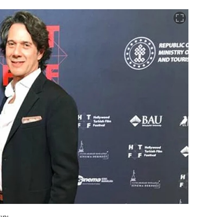
nı...