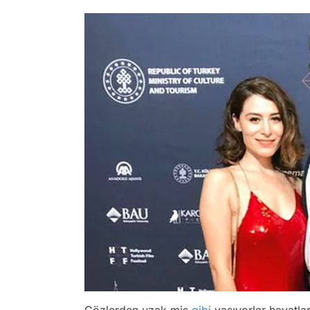
Gözlerden uzak mis
gibi
yaşıyorlar hayatları