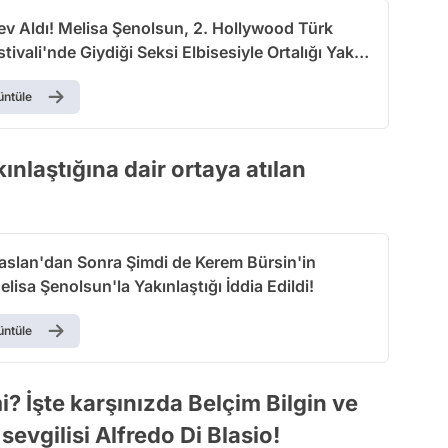
ev Aldı! Melisa Şenolsun, 2. Hollywood Türk
stivali'nde Giydiği Seksi Elbisesiyle Ortalığı Yakıp
üntüle
ınlaştığına dair ortaya atılan
slan'dan Sonra Şimdi de Kerem Bürsin'in
isa Şenolsun'la Yakınlaştığı İddia Edildi!
üntüle
? İşte karşınızda Belçim Bilgin ve
 sevgilisi Alfredo Di Blasio!