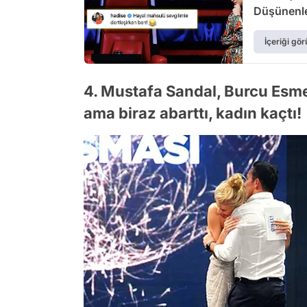
Düşünenle
İçeriği gör
4. Mustafa Sandal, Burcu Esmers
ama biraz abarttı, kadın kaçtı!