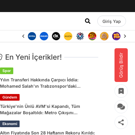
Giriş Yap
Görüş Bildir
En Yeni İçerikler!
Spor
Yılın Transferi Hakkında Çarpıcı İddia:
Mohamed Salah'ın Trabzonspor’daki
Gelirlerine Haciz Engeli!
Gündem
Türkiye'nin Ünlü AVM'si Kapandı, Tüm
Mağazalar Boşaltıldı: Metro Çıkışını
Kullananlara Uyarı Yapıldı
Ekonomi
Altın Fiyatında Son 28 Haftanın Rekoru Kırıldı: