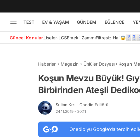
TEST
EV & YAŞAM
GÜNDEM
EĞLENCE
YE
Güncel Konular
Liseler-LGS
Emekli Zammı
Filtresiz Hali😱
Haberler
Magazin
Ünlüler Dosyası
Koşun Mev
Dedikodul
Koşun Mevzu Büyük! Gıyb
Birbirinden Ateşli Dediko
Sultan Kızı
- Onedio Editörü
24.11.2019 - 20:11
Onedio’yu Google’da tercih edil