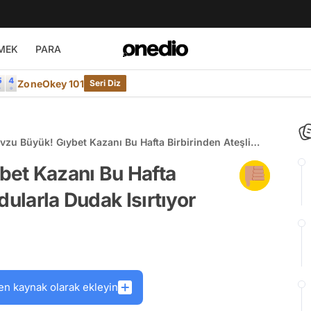
MEK
PARA
ZoneOkey 101
Seri Diz
zu Büyük! Gıybet Kazanı Bu Hafta Birbirinden Ateşli
arla Dudak Isırtıyor
et Kazanı Bu Hafta
dularla Dudak Isırtıyor
en kaynak olarak ekleyin