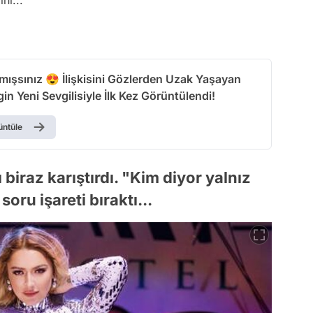
mışsınız 😍 İlişkisini Gözlerden Uzak Yaşayan
gin Yeni Sevgilisiyle İlk Kez Görüntülendi!
üntüle
 biraz karıştırdı. "Kim diyor yalnız
oru işareti bıraktı...