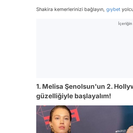
Shakira kemerlerinizi bağlayın,
gıybet
yolcu
İçeriği
1. Melisa Şenolsun'un 2. Holly
güzelliğiyle başlayalım!