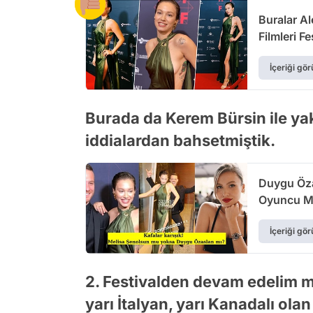
Buralar Al
Filmleri Fe
Geçti!
İçeriği gör
Burada da Kerem Bürsin ile yak
iddialardan bahsetmiştik.
Duygu Öza
Oyuncu Mel
İçeriği gör
2. Festivalden devam edelim mi
yarı İtalyan, yarı Kanadalı olan