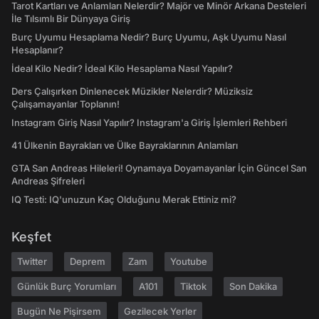
Tarot Kartları ve Anlamları Nelerdir? Majör ve Minör Arkana Desteleri
İle Tılsımlı Bir Dünyaya Giriş
Burç Uyumu Hesaplama Nedir? Burç Uyumu, Aşk Uyumu Nasıl
Hesaplanır?
İdeal Kilo Nedir? İdeal Kilo Hesaplama Nasıl Yapılır?
Ders Çalışırken Dinlenecek Müzikler Nelerdir? Müziksiz
Çalışamayanlar Toplanın!
Instagram Giriş Nasıl Yapılır? Instagram'a Giriş İşlemleri Rehberi
41 Ülkenin Bayrakları ve Ülke Bayraklarının Anlamları
GTA San Andreas Hileleri! Oynamaya Doyamayanlar İçin Güncel San
Andreas Şifreleri
IQ Testi: IQ'unuzun Kaç Olduğunu Merak Ettiniz mi?
Keşfet
Twitter
Deprem
Zam
Youtube
Günlük Burç Yorumları
A101
Tiktok
Son Dakika
Bugün Ne Pişirsem
Gezilecek Yerler