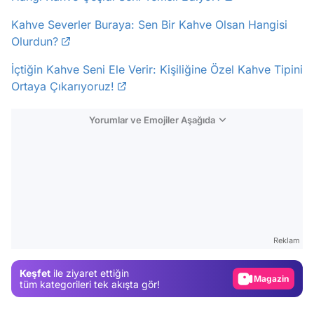
Kahve Severler Buraya: Sen Bir Kahve Olsan Hangisi
Olurdun?
İçtiğin Kahve Seni Ele Verir: Kişiliğine Özel Kahve Tipini
Ortaya Çıkarıyoruz!
Yorumlar ve Emojiler Aşağıda
Video
Test
Gündem
Reklam
Magazin
Keşfet
ile ziyaret ettiğin
Video
tüm kategorileri tek akışta gör!
Test