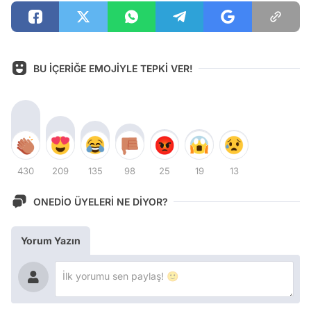
BU İÇERİĞE EMOJİYLE TEPKİ VER!
430
209
135
98
25
19
13
ONEDİO ÜYELERİ NE DİYOR?
Yorum Yazın