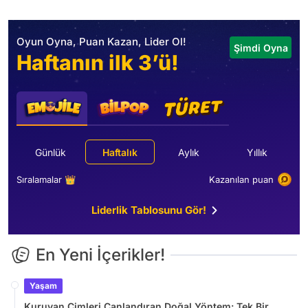
Oyun Oyna, Puan Kazan, Lider Ol!
Şimdi Oyna
Haftanın ilk 3’ü!
Günlük
Haftalık
Aylık
Yıllık
Sıralamalar 👑
Kazanılan puan
Liderlik Tablosunu Gör!
En Yeni İçerikler!
Yaşam
Kuruyan Çimleri Canlandıran Doğal Yöntem: Tek Bir