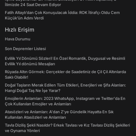
İlimizde 24 Saat Devam Ediyor
Fatih Altaylı’dan Çok Konuşulacak İddia: ROK İtirafçı Oldu Cem
Küçük’ün Adını Verdi
Hızlı Erişim
Hava Durumu
Son Depremler Listesi
Evlilik Yıl Dönümü Sözleri! En Özel Romantik, Duygusal ve Resimli
Evlilik Yıl dönümü Mesajları
Rüyada Altın Görmek: Gerçekler de Saadetiniz de Çil Çil Altınlarda
Saklı Olabilir!
Doğal Taşların Merak Edilen Tüm Etkileri, Enerjileri ve Şifa Alanları:
Hangi Doğal Taş Ne İşe Yarar?
Emojilerin Anlamları: 2023 WhatsApp, Instagram ve Twitter'da En
Çok Kullanılan Emojiler ve Anlamları
Atasözleri ve Anlamları: A'dan Z'ye Gündelik Hayatta En Sık
Kullanılan Atasözleri ve Anlamları
Tavla Diziliş Şekli Nasıldır? Erkek Tavlası ve Kız Tavlası Diziliş Şekilleri
ve Oynama Yönleri