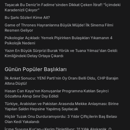
Taşacak Bu Deniz'in Fadime'sinden Dikkat Çeken İtiraf! "İçimdeki
Karadenizli Çıkıyor"
Bu Şarkı Sözleri Kime Ait?
Game of Thrones Hayranlarına Büyük Müjde! İlk Sinema Filmi
Resmen Geliyor
Psikologlar Açıkladı: Yemek Pişirirken Bulaşıkları Yıkamanın 4
Psikolojik Nedeni
Yazın En Büyük Sürprizi Burak Yörük ve Tuana Yılmaz'dan Geldi:
Kimliğindeki Detay Ortaya Çıkardı
Günün Popüler Başlıkları
İlk Anket Sonucu: YENİ Parti'nin Oy Oranı Belli Oldu, CHP Barajın
Altına Düştü!
Hasan Can Kaya’nın Konuşanlar Programına Katılan Seyirci
Gözaltına Alınıp Sınır Dışı Edildi
Türkiye, Arabistan ve Pakistan Arasında Mekke Anlaşması: Birine
Yapılan Saldırı Hepsine Yapılmış Sayılacak
Hiçbir Tuzak Onu Durduramıyordu: 3 Yıldır Çiftçilerin Baş Belası
Olan Kedi Yakalandı
İçme Suyuna Kur'an-ı Kerim Dinletiliyor: 31 Yıllık Alışkanlık, O