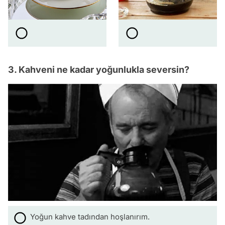
3. Kahveni ne kadar yoğunlukla seversin?
Yoğun kahve tadından hoşlanırım.