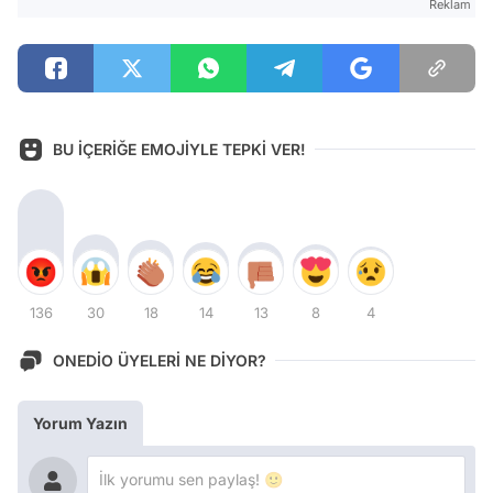
Reklam
BU İÇERİĞE EMOJİYLE TEPKİ VER!
136
30
18
14
13
8
4
ONEDİO ÜYELERİ NE DİYOR?
Yorum Yazın