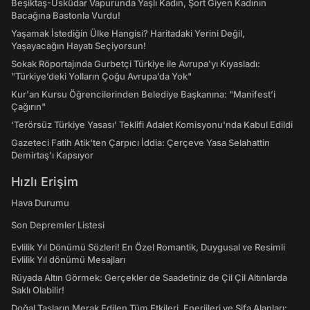
Beşiktaş-Üsküdar Vapurunda Yaşlı Kadın, Şort Giyen Kadının
Bacağına Bastonla Vurdu!
Yaşamak İstediğin Ülke Hangisi? Haritadaki Yerini Değil,
Yaşayacağın Hayatı Seçiyorsun!
Sokak Röportajında Gurbetçi Türkiye ile Avrupa'yı Kıyasladı:
"Türkiye’deki Yolların Çoğu Avrupa’da Yok"
Kur'an Kursu Öğrencilerinden Belediye Başkanına: "Manifest’i
Çağırın"
‘Terörsüz Türkiye Yasası’ Teklifi Adalet Komisyonu'nda Kabul Edildi
Gazeteci Fatih Atik'ten Çarpıcı İddia: Çerçeve Yasa Selahattin
Demirtaş'ı Kapsıyor
Hızlı Erişim
Hava Durumu
Son Depremler Listesi
Evlilik Yıl Dönümü Sözleri! En Özel Romantik, Duygusal ve Resimli
Evlilik Yıl dönümü Mesajları
Rüyada Altın Görmek: Gerçekler de Saadetiniz de Çil Çil Altınlarda
Saklı Olabilir!
Doğal Taşların Merak Edilen Tüm Etkileri, Enerjileri ve Şifa Alanları: