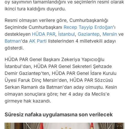
oy sayımının tamamlandığını ve seçimlerin resmi olarak
ikinci tura kaldığını duyurdu.
Resmi olmayan verilere göre, Cumhurbaşkanlığı
Seçiminde Cumhurbaşkanı
Recep Tayyip Erdoğan
'ı
destekleyen
HÜDA PAR
,
İstanbul
,
Gaziantep
,
Mersin
ve
Batman
'da
AK Parti
listelerinden 4 milletvekili adayı
gösterdi.
HÜDA PAR Genel Başkanı Zekeriya Yapıcıoğlu
İstanbul'dan, HÜDA PAR Genel Sekreteri Şehzade
Demir Gaziantep'ten, HÜDA PAR Genel İdare Kurulu
Üyesi Faruk Dinç Mersin'den, HÜDA PAR Sözcüsü
Serkan Ramanlı da Batman'dan aday olmuştu. Kesin
olmayan sonuçlara göre; her 4 aday da Meclis'e
girmeye hak kazandı.
Süresiz nafaka uygulamasına son verilecek