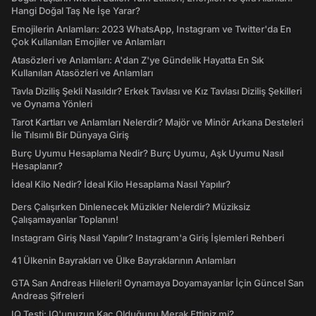
Hangi Doğal Taş Ne İşe Yarar?
Emojilerin Anlamları: 2023 WhatsApp, Instagram ve Twitter'da En
Çok Kullanılan Emojiler ve Anlamları
Atasözleri ve Anlamları: A'dan Z'ye Gündelik Hayatta En Sık
Kullanılan Atasözleri ve Anlamları
Tavla Diziliş Şekli Nasıldır? Erkek Tavlası ve Kız Tavlası Diziliş Şekilleri
ve Oynama Yönleri
Tarot Kartları ve Anlamları Nelerdir? Majör ve Minör Arkana Desteleri
İle Tılsımlı Bir Dünyaya Giriş
Burç Uyumu Hesaplama Nedir? Burç Uyumu, Aşk Uyumu Nasıl
Hesaplanır?
İdeal Kilo Nedir? İdeal Kilo Hesaplama Nasıl Yapılır?
Ders Çalışırken Dinlenecek Müzikler Nelerdir? Müziksiz
Çalışamayanlar Toplanın!
Instagram Giriş Nasıl Yapılır? Instagram'a Giriş İşlemleri Rehberi
41 Ülkenin Bayrakları ve Ülke Bayraklarının Anlamları
GTA San Andreas Hileleri! Oynamaya Doyamayanlar İçin Güncel San
Andreas Şifreleri
IQ Testi: IQ'unuzun Kaç Olduğunu Merak Ettiniz mi?