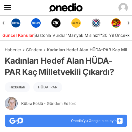
Güncel Konular
Bastonla Vurdu!
"Manyak Mısınız?"
30 Yıl Önce👀
Haberler
Gündem
Kadınları Hedef Alan HÜDA-PAR Kaç Milletv
Kadınları Hedef Alan HÜDA-
PAR Kaç Milletvekili Çıkardı?
Hizbullah
HÜDA-PAR
Kübra Köklü
- Gündem Editörü
Onedio’yu Google'a ekleyin