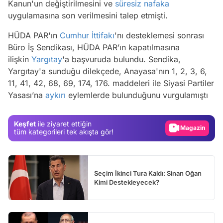
Kanun'un değiştirilmesini ve
süresiz nafaka
uygulamasına son verilmesini talep etmişti.
HÜDA PAR'ın
Cumhur İttifakı
'nı desteklemesi sonrası
Büro İş Sendikası, HÜDA PAR’ın kapatılmasına
ilişkin
Yargıtay
'a başvuruda bulundu. Sendika,
Yargıtay'a sunduğu dilekçede, Anayasa'nın 1, 2, 3, 6,
Video
11, 41, 42, 68, 69, 174, 176. maddeleri ile Siyasi Partiler
Yasası’na
aykırı
eylemlerde bulunduğunu vurgulamıştı
Test
Gündem
Keşfet
ile ziyaret ettiğin
Magazin
tüm kategorileri tek akışta gör!
Video
Test
Seçim İkinci Tura Kaldı: Sinan Oğan
Kimi Destekleyecek?