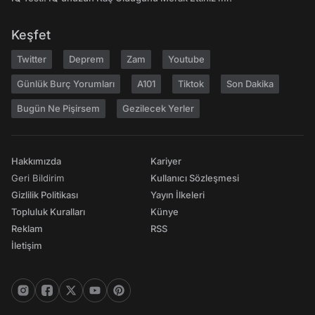
Keşfet
Twitter
Deprem
Zam
Youtube
Günlük Burç Yorumları
A101
Tiktok
Son Dakika
Bugün Ne Pişirsem
Gezilecek Yerler
Hakkımızda
Kariyer
Geri Bildirim
Kullanıcı Sözleşmesi
Gizlilik Politikası
Yayın İlkeleri
Topluluk Kuralları
Künye
Reklam
RSS
İletişim