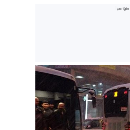
İçeriği