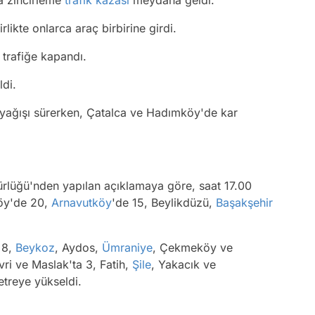
da zincirleme
trafik kazası
meydana geldi.
ikte onlarca araç birbirine girdi.
trafiğe kapandı.
ldi.
 yağışı sürerken, Çatalca ve Hadımköy'de kar
rlüğü'nden yapılan açıklamaya göre, saat 17.00
köy'de 20,
Arnavutköy
'de 15, Beylikdüzü,
Başakşehir
e 8,
Beykoz
, Aydos,
Ümraniye
, Çekmeköy ve
ivri ve Maslak'ta 3, Fatih,
Şile
, Yakacık ve
etreye yükseldi.