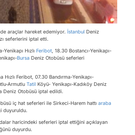
nde araçlar hareket edemiyor.
İstanbul
Deniz
 seferlerini iptal etti.
a-Yenikapı Hızlı
Feribot
, 18.30 Bostancı-Yenikapı-
enikapı-
Bursa
Deniz Otobüsü seferleri
 Hızlı Feribot, 07.30 Bandırma-Yenikapı-
tlu-Armutlu
Tatil
Köyü- Yenikapı-Kadıköy Deniz
 Deniz Otobüsü iptal edildi.
üsü iç hat seferleri ile Sirkeci-Harem hattı
araba
i duyuruldu.
lar haricindeki seferleri iptal ettiğini açıklayan
üğünü duyurdu.