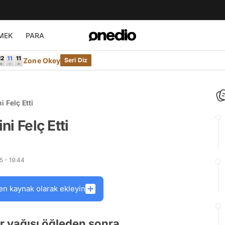
MEK
PARA
Zone Okey
Seri Diz
i Felç Etti
ni Felç Etti
5 - 19:44
en kaynak olarak ekleyin
r yağışı öğleden sonra