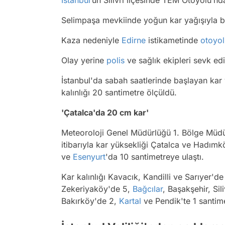
İstanbul
’un Silivri ilçesinde TEM Otoyolu’n
Selimpaşa mevkiinde yoğun kar yağışıyla birl
Kaza nedeniyle
Edirne
istikametinde
otoyol
Olay yerine
polis
ve sağlık ekipleri sevk edi
İstanbul'da sabah saatlerinde başlayan kar
kalınlığı 20 santimetre ölçüldü.
'Çatalca'da 20 cm kar'
Meteoroloji Genel Müdürlüğü 1. Bölge Müdü
itibarıyla kar yüksekliği Çatalca ve Hadım
ve
Esenyurt
'da 10 santimetreye ulaştı.
Kar kalınlığı Kavacık, Kandilli ve Sarıyer'd
Zekeriyaköy'de 5,
Bağcılar
, Başakşehir, Sil
Bakırköy'de 2,
Kartal
ve Pendik'te 1 santim