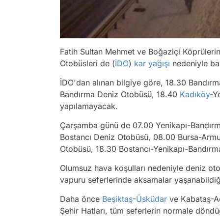
Fatih Sultan Mehmet ve Boğaziçi Köprüleri
Otobüsleri de (
İDO
)
kar yağışı
nedeniyle bazı
İDO'dan alınan bilgiye göre, 18.30 Bandırm
Bandırma Deniz Otobüsü, 18.40
Kadıköy
-Y
yapılamayacak.
Çarşamba günü de 07.00 Yenikapı-Bandırma
Bostancı Deniz Otobüsü, 08.00 Bursa-Armu
Otobüsü, 18.30 Bostancı-Yenikapı-Bandırma
Olumsuz hava koşulları nedeniyle deniz otob
vapuru seferlerinde aksamalar yaşanabildiğ
Daha önce
Beşiktaş
-
Üsküdar
ve Kabataş-Ada
Şehir Hatları, tüm seferlerin normale dönd