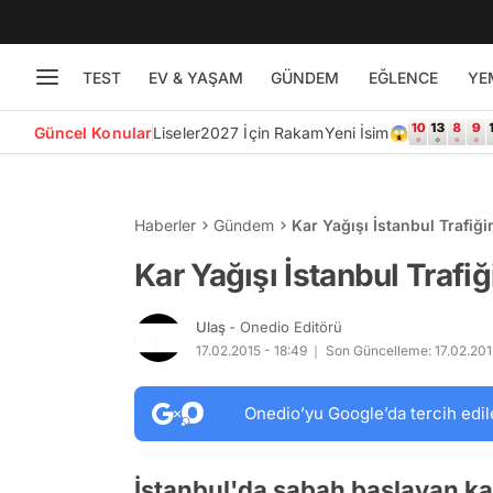
TEST
EV & YAŞAM
GÜNDEM
EĞLENCE
YE
Güncel Konular
Liseler
2027 İçin Rakam
Yeni İsim😱
Haberler
Gündem
Kar Yağışı İstanbul Trafiğin
Kar Yağışı İstanbul Trafiği
Ulaş
- Onedio Editörü
17.02.2015 - 18:49
Son Güncelleme: 17.02.201
Onedio’yu Google’da tercih edil
İstanbul'da sabah başlayan ka