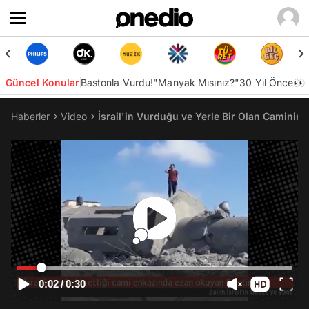
Güncel Konular
Bastonla Vurdu!
"Manyak Mısınız?"
30 Yıl Önce👀
Haberler
Video
İsrail'in Vurduğu ve Yerle Bir Olan Caminin 
0:02
/
0:30