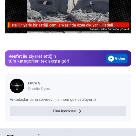
Video
Test
/
Gündem
Magazin
Video
Keşfet
ile ziyaret ettiğin
tüm kategorileri tek akışta gör!
Test
Emre Ş.
Onedio Üyesi
Arkadaşlar bana sövmeyin, annem çok üzülüyor. :(
Tüm içerikleri