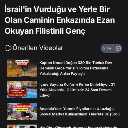
İsrail'in Vurduğu ve Yerle Bir
Olan Caminin Enkazında Ezan
Okuyan Filistinli Genç
Önerilen Videolar
Gizle
Kaptan Necati Doğan 330 Bin Tonluk Dev
Geminin Gece Yarısı Yıldırım Fırtınasına
Yakalandığı Anları Paylaştı
İçme Suyuna Kur'an-ı Kerim Dinletiliyor: 31
Yıllık Alışkanlık, O İlimizde 24 Saat Devam
Ediyor
Anadolu'daki Yemek Fiyatlarının Ucuzluğu
Sosyal Medya Kullanıcılarını Hayrete Düşürdü
Hiç Okul Okumadı, Avrupa Üniversitelerinde