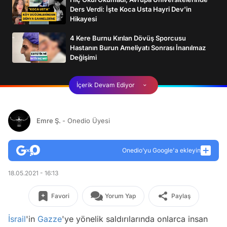
Ders Verdi: İşte Koca Usta Hayri Dev'in
Hikayesi
4 Kere Burnu Kırılan Dövüş Sporcusu
Hastanın Burun Ameliyatı Sonrası İnanılmaz
Değişimi
İçerik Devam Ediyor
Emre Ş.
- Onedio Üyesi
Onedio’yu Google'a ekleyin
18.05.2021 - 16:13
Favori
Yorum Yap
Paylaş
İsrail
'in
Gazze
'ye yönelik saldırılarında onlarca insan