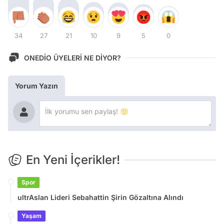
34
27
21
10
9
5
0
ONEDİO ÜYELERİ NE DİYOR?
Yorum Yazın
En Yeni İçerikler!
Spor
ultrAslan Lideri Sebahattin Şirin Gözaltına Alındı
Yaşam