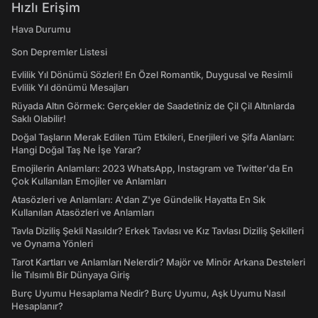
Hızlı Erişim
Hava Durumu
Son Depremler Listesi
Evlilik Yıl Dönümü Sözleri! En Özel Romantik, Duygusal ve Resimli
Evlilik Yıl dönümü Mesajları
Rüyada Altın Görmek: Gerçekler de Saadetiniz de Çil Çil Altınlarda
Saklı Olabilir!
Doğal Taşların Merak Edilen Tüm Etkileri, Enerjileri ve Şifa Alanları:
Hangi Doğal Taş Ne İşe Yarar?
Emojilerin Anlamları: 2023 WhatsApp, Instagram ve Twitter'da En
Çok Kullanılan Emojiler ve Anlamları
Atasözleri ve Anlamları: A'dan Z'ye Gündelik Hayatta En Sık
Kullanılan Atasözleri ve Anlamları
Tavla Diziliş Şekli Nasıldır? Erkek Tavlası ve Kız Tavlası Diziliş Şekilleri
ve Oynama Yönleri
Tarot Kartları ve Anlamları Nelerdir? Majör ve Minör Arkana Desteleri
İle Tılsımlı Bir Dünyaya Giriş
Burç Uyumu Hesaplama Nedir? Burç Uyumu, Aşk Uyumu Nasıl
Hesaplanır?