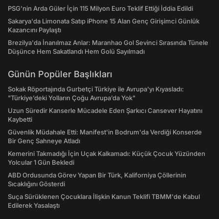
PSG’nin Arda Güler İçin 115 Milyon Euro Teklif Ettiği İddia Edildi
Sakarya'da Limonata Satıp iPhone 15 Alan Genç Girişimci Günlük
Kazancını Paylaştı
Brezilya'da İnanılmaz Anlar: Maranhao Gol Sevinci Sırasında Tünele
Düşünce Hem Sakatlandı Hem Golü Sayılmadı
Günün Popüler Başlıkları
Sokak Röportajında Gurbetçi Türkiye ile Avrupa'yı Kıyasladı:
"Türkiye’deki Yolların Çoğu Avrupa’da Yok"
Uzun Süredir Kanserle Mücadele Eden Şarkıcı Cansever Hayatını
Kaybetti
Güvenlik Müdahale Etti: Manifest'in Bodrum'da Verdiği Konserde
Bir Genç Sahneye Atladı
Kemerini Takmadığı İçin Uçak Kalkamadı: Küçük Çocuk Yüzünden
Yolcular 1 Gün Bekledi
ABD Ordusunda Görev Yapan Bir Türk, Kaliforniya Çöllerinin
Sıcaklığını Gösterdi
Suça Sürüklenen Çocuklara İlişkin Kanun Teklifi TBMM'de Kabul
Edilerek Yasalaştı