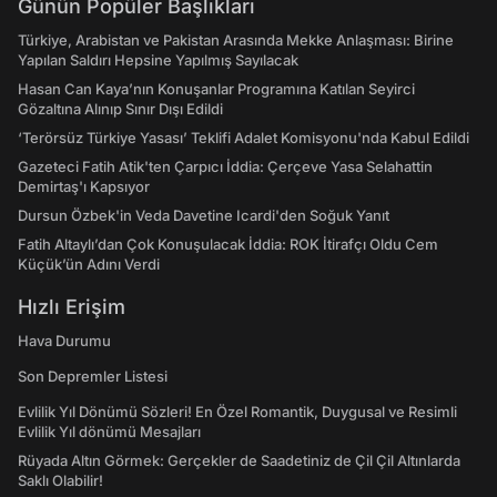
Günün Popüler Başlıkları
Türkiye, Arabistan ve Pakistan Arasında Mekke Anlaşması: Birine
Yapılan Saldırı Hepsine Yapılmış Sayılacak
Hasan Can Kaya’nın Konuşanlar Programına Katılan Seyirci
Gözaltına Alınıp Sınır Dışı Edildi
‘Terörsüz Türkiye Yasası’ Teklifi Adalet Komisyonu'nda Kabul Edildi
Gazeteci Fatih Atik'ten Çarpıcı İddia: Çerçeve Yasa Selahattin
Demirtaş'ı Kapsıyor
Dursun Özbek'in Veda Davetine Icardi'den Soğuk Yanıt
Fatih Altaylı’dan Çok Konuşulacak İddia: ROK İtirafçı Oldu Cem
Küçük’ün Adını Verdi
Hızlı Erişim
Hava Durumu
Son Depremler Listesi
Evlilik Yıl Dönümü Sözleri! En Özel Romantik, Duygusal ve Resimli
Evlilik Yıl dönümü Mesajları
Rüyada Altın Görmek: Gerçekler de Saadetiniz de Çil Çil Altınlarda
Saklı Olabilir!