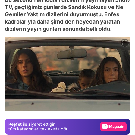
TV, geçtiğimiz günlerde Sandık Kokusu ve Ne
Gemiler Yaktım dizilerini duyurmuştu. Enfes
kadrolarıyla daha şimdiden heyecan yaratan
dizilerin yayın günleri sonunda belli oldu.
Video
Test
Gündem
Magazin
Keşfet
ile ziyaret ettiğin
Video
tüm kategorileri tek akışta gör!