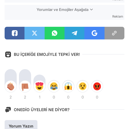
Yorumlar ve Emojiler Aşağıda
Reklam
BU İÇERİĞE EMOJİYLE TEPKİ VER!
2
2
1
0
0
0
0
ONEDİO ÜYELERİ NE DİYOR?
Yorum Yazın