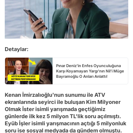
Detaylar:
Pınar Deniz'in Enfes Oyunculuğuna
Karşı Koyamayan Yargı'nın Nil'i Müge
Bayramoğlu O Anları Anlattı!
Kenan İmirzalıoğlu'nun sunumu ile ATV
ekranlarında seyirci ile buluşan Kim Milyoner
Olmak İster isimli yarışmada geçtiğimiz
günlerde ilk kez 5 milyon TL'lik soru açılmıştı.
Eyüb İşler isimli yarışmacının açtığı 5 milyonluk
soru ise sosyal medyada da gündem olmuştu.