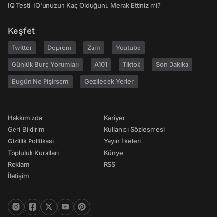
IQ Testi: IQ'unuzun Kaç Olduğunu Merak Ettiniz mi?
Keşfet
Twitter
Deprem
Zam
Youtube
Günlük Burç Yorumları
A101
Tiktok
Son Dakika
Bugün Ne Pişirsem
Gezilecek Yerler
Hakkımızda
Kariyer
Geri Bildirim
Kullanıcı Sözleşmesi
Gizlilik Politikası
Yayın İlkeleri
Topluluk Kuralları
Künye
Reklam
RSS
İletişim