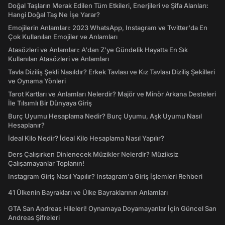
Doğal Taşların Merak Edilen Tüm Etkileri, Enerjileri ve Şifa Alanları:
Hangi Doğal Taş Ne İşe Yarar?
Emojilerin Anlamları: 2023 WhatsApp, Instagram ve Twitter'da En
Çok Kullanılan Emojiler ve Anlamları
Atasözleri ve Anlamları: A'dan Z'ye Gündelik Hayatta En Sık
Kullanılan Atasözleri ve Anlamları
Tavla Diziliş Şekli Nasıldır? Erkek Tavlası ve Kız Tavlası Diziliş Şekilleri
ve Oynama Yönleri
Tarot Kartları ve Anlamları Nelerdir? Majör ve Minör Arkana Desteleri
İle Tılsımlı Bir Dünyaya Giriş
Burç Uyumu Hesaplama Nedir? Burç Uyumu, Aşk Uyumu Nasıl
Hesaplanır?
İdeal Kilo Nedir? İdeal Kilo Hesaplama Nasıl Yapılır?
Ders Çalışırken Dinlenecek Müzikler Nelerdir? Müziksiz
Çalışamayanlar Toplanın!
Instagram Giriş Nasıl Yapılır? Instagram'a Giriş İşlemleri Rehberi
41 Ülkenin Bayrakları ve Ülke Bayraklarının Anlamları
GTA San Andreas Hileleri! Oynamaya Doyamayanlar İçin Güncel San
Andreas Şifreleri