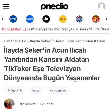
Güncel Konular
YKS Değişecek mi?
"Manyak Mısınız?"
30 Yıl Önc
Haberler
TV
İlayda Şeker'in Acun Ilıcalı Yanıtından Karısı
İlayda Şeker'in Acun Ilıcalı
Yanıtından Karısını Aldatan
TikToker Eşe Televizyon
Dünyasında Bugün Yaşananlar
Müge Anlı
Yargı
yalı çapkını
Esra Demirci
- TV Editörü