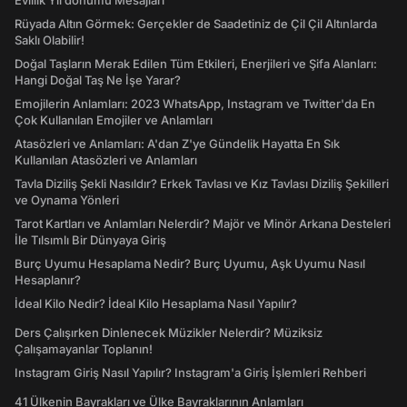
Evlilik Yıl dönümü Mesajları
Rüyada Altın Görmek: Gerçekler de Saadetiniz de Çil Çil Altınlarda
Saklı Olabilir!
Doğal Taşların Merak Edilen Tüm Etkileri, Enerjileri ve Şifa Alanları:
Hangi Doğal Taş Ne İşe Yarar?
Emojilerin Anlamları: 2023 WhatsApp, Instagram ve Twitter'da En
Çok Kullanılan Emojiler ve Anlamları
Atasözleri ve Anlamları: A'dan Z'ye Gündelik Hayatta En Sık
Kullanılan Atasözleri ve Anlamları
Tavla Diziliş Şekli Nasıldır? Erkek Tavlası ve Kız Tavlası Diziliş Şekilleri
ve Oynama Yönleri
Tarot Kartları ve Anlamları Nelerdir? Majör ve Minör Arkana Desteleri
İle Tılsımlı Bir Dünyaya Giriş
Burç Uyumu Hesaplama Nedir? Burç Uyumu, Aşk Uyumu Nasıl
Hesaplanır?
İdeal Kilo Nedir? İdeal Kilo Hesaplama Nasıl Yapılır?
Ders Çalışırken Dinlenecek Müzikler Nelerdir? Müziksiz
Çalışamayanlar Toplanın!
Instagram Giriş Nasıl Yapılır? Instagram'a Giriş İşlemleri Rehberi
41 Ülkenin Bayrakları ve Ülke Bayraklarının Anlamları