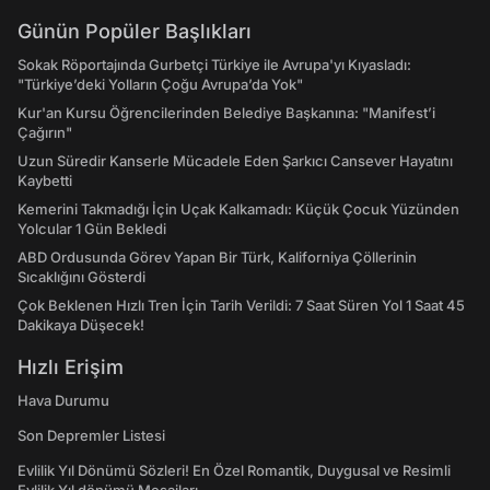
Günün Popüler Başlıkları
Sokak Röportajında Gurbetçi Türkiye ile Avrupa'yı Kıyasladı:
"Türkiye’deki Yolların Çoğu Avrupa’da Yok"
Kur'an Kursu Öğrencilerinden Belediye Başkanına: "Manifest’i
Çağırın"
Uzun Süredir Kanserle Mücadele Eden Şarkıcı Cansever Hayatını
Kaybetti
Kemerini Takmadığı İçin Uçak Kalkamadı: Küçük Çocuk Yüzünden
Yolcular 1 Gün Bekledi
ABD Ordusunda Görev Yapan Bir Türk, Kaliforniya Çöllerinin
Sıcaklığını Gösterdi
Çok Beklenen Hızlı Tren İçin Tarih Verildi: 7 Saat Süren Yol 1 Saat 45
Dakikaya Düşecek!
Hızlı Erişim
Hava Durumu
Son Depremler Listesi
Evlilik Yıl Dönümü Sözleri! En Özel Romantik, Duygusal ve Resimli