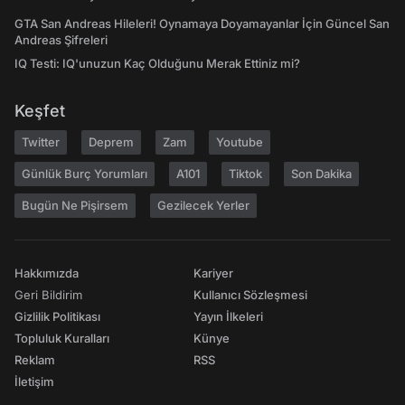
GTA San Andreas Hileleri! Oynamaya Doyamayanlar İçin Güncel San
Andreas Şifreleri
IQ Testi: IQ'unuzun Kaç Olduğunu Merak Ettiniz mi?
Keşfet
Twitter
Deprem
Zam
Youtube
Günlük Burç Yorumları
A101
Tiktok
Son Dakika
Bugün Ne Pişirsem
Gezilecek Yerler
Hakkımızda
Kariyer
Geri Bildirim
Kullanıcı Sözleşmesi
Gizlilik Politikası
Yayın İlkeleri
Topluluk Kuralları
Künye
Reklam
RSS
İletişim