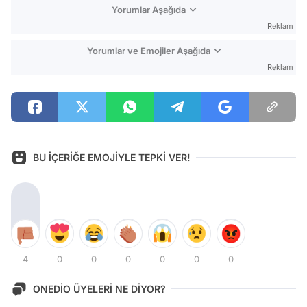
Yorumlar Aşağıda
Reklam
Yorumlar ve Emojiler Aşağıda
Reklam
BU İÇERİĞE EMOJİYLE TEPKİ VER!
4
0
0
0
0
0
0
ONEDİO ÜYELERİ NE DİYOR?