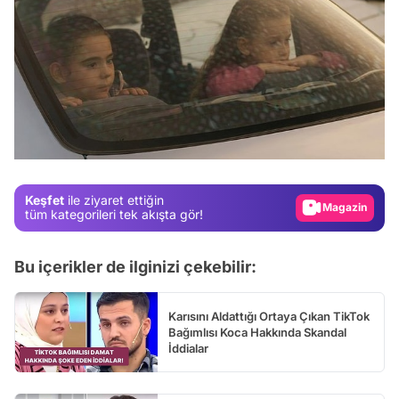
Video
Test
Gündem
Keşfet
ile ziyaret ettiğin
Magazin
tüm kategorileri tek akışta gör!
Video
Bu içerikler de ilginizi çekebilir:
Test
Karısını Aldattığı Ortaya Çıkan TikTok
Bağımlısı Koca Hakkında Skandal
İddialar