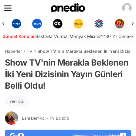
Güncel Konular
Bastonla Vurdu!
"Manyak Mısınız?"
30 Yıl Önce👀
Haberler
TV
Show TV'nin Merakla Beklenen İki Yeni Dizisinin
Show TV'nin Merakla Beklenen
İki Yeni Dizisinin Yayın Günleri
Belli Oldu!
yerli dizi
Esra Demirci
- TV Editörü
Onedio’yu Google'a ekleyin