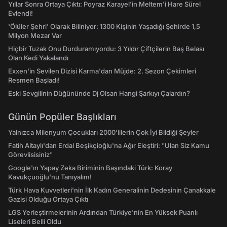
Yıllar Sonra Ortaya Çıktı: Poyraz Karayel'in Meltem'i Hare Sürel
Evlendi!
'Ölüler Şehri' Olarak Biliniyor: 1300 Kişinin Yaşadığı Şehirde 1,5
Milyon Mezar Var
Hiçbir Tuzak Onu Durduramıyordu: 3 Yıldır Çiftçilerin Baş Belası
Olan Kedi Yakalandı
Exxen'in Sevilen Dizisi Karma'dan Müjde: 2. Sezon Çekimleri
Resmen Başladı!
Eski Sevgilinin Düğününde Dj Olsan Hangi Şarkıyı Çalardın?
Günün Popüler Başlıkları
Yalnızca Milenyum Çocukları 2000'lilerin Çok İyi Bildiği Şeyler
Fatih Altaylı'dan Erdal Beşikçioğlu'na Ağır Eleştiri: "Ulan Siz Kamu
Görevlisisiniz"
Google'ın Yapay Zeka Biriminin Başındaki Türk: Koray
Kavukçuoğlu'nu Tanıyalım!
Türk Hava Kuvvetleri'nin İlk Kadın Generalinin Dedesinin Çanakkale
Gazisi Olduğu Ortaya Çıktı
LGS Yerleştirmelerinin Ardından Türkiye'nin En Yüksek Puanlı
Liseleri Belli Oldu