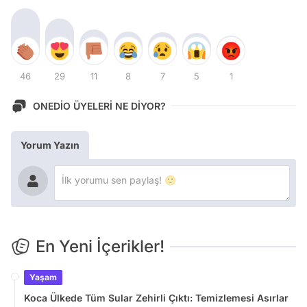
46
29
11
8
7
5
1
ONEDİO ÜYELERİ NE DİYOR?
Yorum Yazın
En Yeni İçerikler!
Yaşam
Koca Ülkede Tüm Sular Zehirli Çıktı: Temizlemesi Asırlar