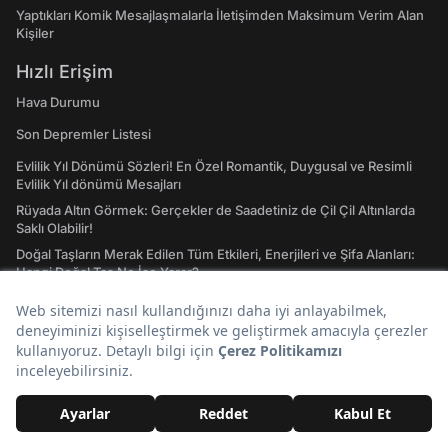
Yaptıkları Komik Mesajlaşmalarla İletişimden Maksimum Verim Alan
Kişiler
Hızlı Erişim
Hava Durumu
Son Depremler Listesi
Evlilik Yıl Dönümü Sözleri! En Özel Romantik, Duygusal ve Resimli
Evlilik Yıl dönümü Mesajları
Rüyada Altın Görmek: Gerçekler de Saadetiniz de Çil Çil Altınlarda
Saklı Olabilir!
Doğal Taşların Merak Edilen Tüm Etkileri, Enerjileri ve Şifa Alanları:
Hangi Doğal Taş Ne İşe Yarar?
Emojilerin Anlamları: 2023 WhatsApp, Instagram ve Twitter'da En
Çok Kullanılan Emojiler ve Anlamları
Atasözleri ve Anlamları: A'dan Z'ye Gündelik Hayatta En Sık
Kullanılan Atasözleri ve Anlamları
Tavla Diziliş Şekli Nasıldır? Erkek Tavlası ve Kız Tavlası Diziliş Şekilleri
ve Oynama Yönleri
Tarot Kartları ve Anlamları Nelerdir? Majör ve Minör Arkana Desteleri
İle Tılsımlı Bir Dünyaya Giriş