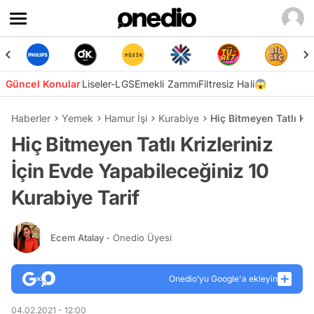
Güncel Konular
Liseler-LGS
Emekli Zammı
Filtresiz Hali😱
Haberler
Yemek
Hamur İşi
Kurabiye
Hiç Bitmeyen Tatlı Kri
Hiç Bitmeyen Tatlı Krizleriniz
İçin Evde Yapabileceğiniz 10
Kurabiye Tarif
Ecem Atalay
- Onedio Üyesi
Onedio’yu Google'a ekleyin
04.02.2021 - 12:00