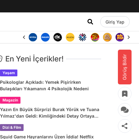
Giriş Yap
Görüş Bildir
En Yeni İçerikler!
Yaşam
Psikologlar Açıkladı: Yemek Pişirirken
Bulaşıkları Yıkamanın 4 Psikolojik Nedeni
Magazin
Yazın En Büyük Sürprizi Burak Yörük ve Tuana
Yılmaz'dan Geldi: Kimliğindeki Detay Ortaya
Çıkardı
Dizi & Film
Squid Game Hayranlarını Üzen İddia! Netflix