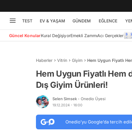
TEST
EV & YAŞAM
GÜNDEM
EĞLENCE
YE
Güncel Konular
Kural Değişiyor
Emekli Zammı
Acı Gerçekler
Haberler
Vitrin
Giyim
Hem Uygun Fiyatlı Hem
Hem Uygun Fiyatlı Hem de
Dış Giyim Ürünleri!
Selen Simsek
- Onedio Üyesi
19.12.2024 - 16:00
Onedio’yu Google’da tercih edil