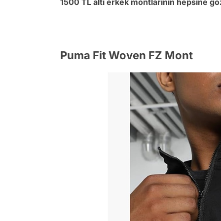
1500 TL altı erkek montlarının hepsine g
Puma Fit Woven FZ Mont