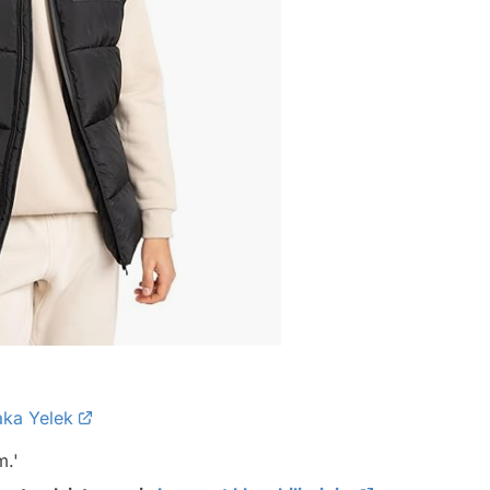
aka Yelek
m.'