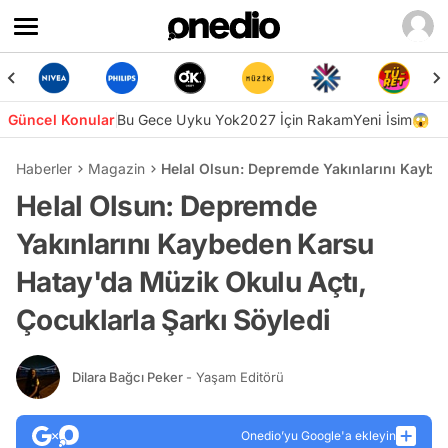
Güncel Konular
Bu Gece Uyku Yok
2027 İçin Rakam
Yeni İsim😱
Haberler
Magazin
Helal Olsun: Depremde Yakınlarını Kaybed
Helal Olsun: Depremde
Yakınlarını Kaybeden Karsu
Hatay'da Müzik Okulu Açtı,
Çocuklarla Şarkı Söyledi
Dilara Bağcı Peker
- Yaşam Editörü
Onedio’yu Google'a ekleyin