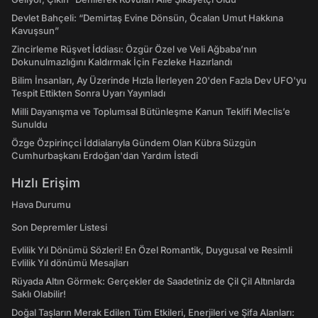
Devlet Bahçeli: “Demirtaş Evine Dönsün, Öcalan Umut Hakkına
Kavuşsun”
Zincirleme Rüşvet İddiası: Özgür Özel ve Veli Ağbaba’nın
Dokunulmazlığını Kaldırmak İçin Fezleke Hazırlandı
Bilim İnsanları, Ay Üzerinde Hızla İlerleyen 20'den Fazla Dev UFO'yu
Tespit Ettikten Sonra Uyarı Yayınladı
Milli Dayanışma ve Toplumsal Bütünleşme Kanun Teklifi Meclis’e
Sunuldu
Özge Özpirinçci İddialarıyla Gündem Olan Kübra Süzgün
Cumhurbaşkanı Erdoğan'dan Yardım İstedi
Hızlı Erişim
Hava Durumu
Son Depremler Listesi
Evlilik Yıl Dönümü Sözleri! En Özel Romantik, Duygusal ve Resimli
Evlilik Yıl dönümü Mesajları
Rüyada Altın Görmek: Gerçekler de Saadetiniz de Çil Çil Altınlarda
Saklı Olabilir!
Doğal Taşların Merak Edilen Tüm Etkileri, Enerjileri ve Şifa Alanları: