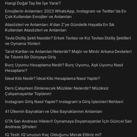
Hangi Doğal Taş Ne İşe Yarar?
Emojilerin Anlamları: 2023 WhatsApp, Instagram ve Twitter'da En
Çok Kullanılan Emojiler ve Anlamları
Atasözleri ve Anlamları: A'dan Z'ye Gündelik Hayatta En Sık
Kullanılan Atasözleri ve Anlamları
Tavla Diziliş Şekli Nasıldır? Erkek Tavlası ve Kız Tavlası Diziliş Şekilleri
ve Oynama Yönleri
Tarot Kartları ve Anlamları Nelerdir? Majör ve Minör Arkana Desteleri
İle Tılsımlı Bir Dünyaya Giriş
Burç Uyumu Hesaplama Nedir? Burç Uyumu, Aşk Uyumu Nasıl
Hesaplanır?
İdeal Kilo Nedir? İdeal Kilo Hesaplama Nasıl Yapılır?
Ders Çalışırken Dinlenecek Müzikler Nelerdir? Müziksiz
Çalışamayanlar Toplanın!
Instagram Giriş Nasıl Yapılır? Instagram'a Giriş İşlemleri Rehberi
41 Ülkenin Bayrakları ve Ülke Bayraklarının Anlamları
GTA San Andreas Hileleri! Oynamaya Doyamayanlar İçin Güncel San
Andreas Şifreleri
IQ Testi: IQ'unuzun Kaç Olduğunu Merak Ettiniz mi?