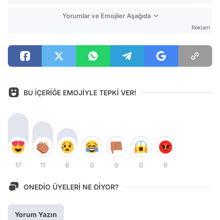
Yorumlar ve Emojiler Aşağıda
Reklam
BU İÇERİĞE EMOJİYLE TEPKİ VER!
17
11
6
0
0
0
0
ONEDİO ÜYELERİ NE DİYOR?
Yorum Yazın