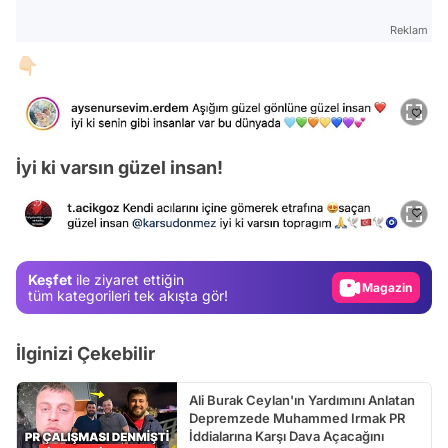
Reklam
👇🏻
Video
İyi ki varsın güzel insan!
Test
Gündem
Magazin
Keşfet
ile ziyaret ettiğin
Video
tüm kategorileri tek akışta gör!
Test
İlginizi Çekebilir
Ali Burak Ceylan'ın Yardımını Anlatan
Depremzede Muhammed Irmak PR
İddialarına Karşı Dava Açacağını