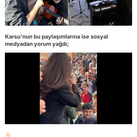
Karsu'nun bu paylaşımlarına ise sosyal
medyadan yorum yağdı;
/
👇🏻