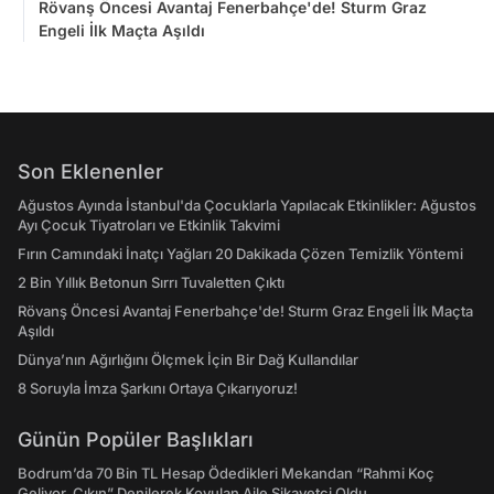
Rövanş Öncesi Avantaj Fenerbahçe'de! Sturm Graz
Engeli İlk Maçta Aşıldı
Son Eklenenler
Ağustos Ayında İstanbul'da Çocuklarla Yapılacak Etkinlikler: Ağustos
Ayı Çocuk Tiyatroları ve Etkinlik Takvimi
Fırın Camındaki İnatçı Yağları 20 Dakikada Çözen Temizlik Yöntemi
2 Bin Yıllık Betonun Sırrı Tuvaletten Çıktı
Rövanş Öncesi Avantaj Fenerbahçe'de! Sturm Graz Engeli İlk Maçta
Aşıldı
Dünya’nın Ağırlığını Ölçmek İçin Bir Dağ Kullandılar
8 Soruyla İmza Şarkını Ortaya Çıkarıyoruz!
Günün Popüler Başlıkları
Bodrum’da 70 Bin TL Hesap Ödedikleri Mekandan “Rahmi Koç
Geliyor, Çıkın” Denilerek Kovulan Aile Şikayetçi Oldu