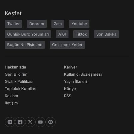
Keşfet
Twitter
Deprem
Zam
Youtube
Günlük Burç Yorumları
A101
Tiktok
Son Dakika
Bugün Ne Pişirsem
Gezilecek Yerler
Hakkımızda
Kariyer
Geri Bildirim
Kullanıcı Sözleşmesi
Gizlilik Politikası
Yayın İlkeleri
Topluluk Kuralları
Künye
Reklam
RSS
İletişim