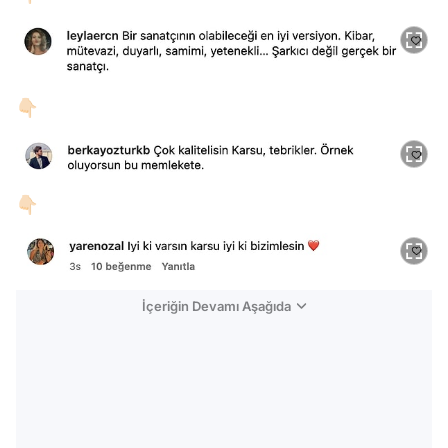
👇🏻
👇🏻
İçeriğin Devamı Aşağıda