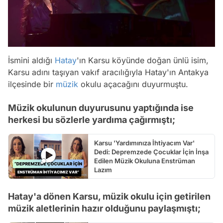
İsmini aldığı
Hatay
'ın Karsu köyünde doğan ünlü isim,
Karsu adını taşıyan vakıf aracılığıyla Hatay'ın Antakya
ilçesinde bir
müzik
okulu açacağını duyurmuştu.
Müzik okulunun duyurusunu yaptığında ise
herkesi bu sözlerle yardıma çağırmıştı;
Karsu 'Yardımınıza İhtiyacım Var'
Dedi: Depremzede Çocuklar İçin İnşa
Edilen Müzik Okuluna Enstrüman
Lazım
Hatay'a dönen Karsu, müzik okulu için getirilen
müzik aletlerinin hazır olduğunu paylaşmıştı;