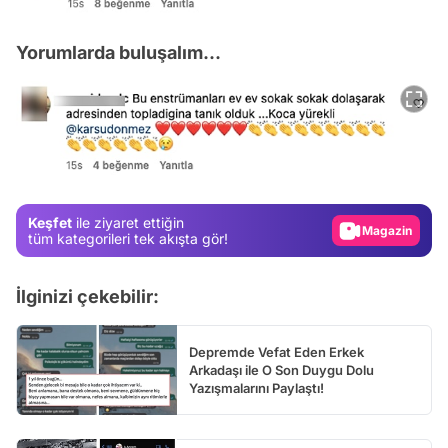
Yorumlarda buluşalım...
Video
Test
Gündem
Magazin
Keşfet
ile ziyaret ettiğin
Video
tüm kategorileri tek akışta gör!
Test
İlginizi çekebilir:
Depremde Vefat Eden Erkek
Arkadaşı ile O Son Duygu Dolu
Yazışmalarını Paylaştı!