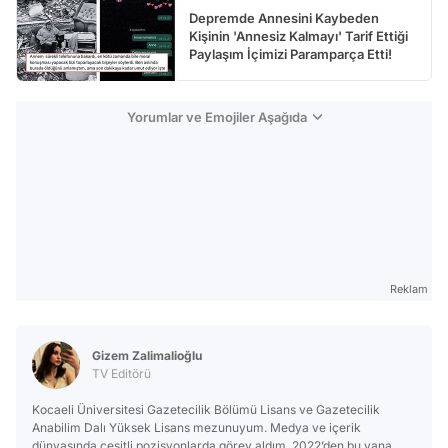
Depremde Annesini Kaybeden
Kişinin 'Annesiz Kalmayı' Tarif Ettiği
Paylaşım İçimizi Paramparça Etti!
Yorumlar ve Emojiler Aşağıda
Reklam
Gizem Zalimalioğlu
TV Editörü
Kocaeli Üniversitesi Gazetecilik Bölümü Lisans ve Gazetecilik
Anabilim Dalı Yüksek Lisans mezunuyum. Medya ve içerik
dünyasında çeşitli pozisyonlarda görev aldım. 2022’den bu yana