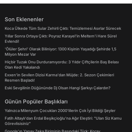
Son Eklenenler
Koca Ülkede Tüm Sular Zehirli Çıktı: Temizlemesi Asırlar Sürecek
Yıllar Sonra Ortaya Çıktı: Poyraz Karayel'in Meltem'i Hare Sürel
Evlendi!
'Ölüler Şehri' Olarak Biliniyor: 1300 Kişinin Yaşadığı Şehirde 1,5
Milyon Mezar Var
Hiçbir Tuzak Onu Durduramıyordu: 3 Yıldır Çiftçilerin Baş Belası
Olan Kedi Yakalandı
Exxen'in Sevilen Dizisi Karma'dan Müjde: 2. Sezon Çekimleri
Resmen Başladı!
Eski Sevgilinin Düğününde Dj Olsan Hangi Şarkıyı Çalardın?
Günün Popüler Başlıkları
Yalnızca Milenyum Çocukları 2000'lilerin Çok İyi Bildiği Şeyler
Fatih Altaylı'dan Erdal Beşikçioğlu'na Ağır Eleştiri: "Ulan Siz Kamu
Görevlisisiniz"
Google'ın Yapay Zeka Biriminin Başındaki Türk: Koray