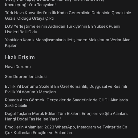
Kavukçuoğlu'nu Tanıyalım!
Türk Hava Kuvvetleri'nin İlk Kadın Generalinin Dedesinin Çanakkale
Gazisi Olduğu Ortaya Çıktı
LGS Yerleştirmelerinin Ardından Türkiye'nin En Yüksek Puanlı
Liseleri Belli Oldu
Yaptıkları Komik Mesajlaşmalarla İletişimden Maksimum Verim Alan
Kişiler
Hızlı Erişim
Hava Durumu
Son Depremler Listesi
Evlilik Yıl Dönümü Sözleri! En Özel Romantik, Duygusal ve Resimli
Evlilik Yıl dönümü Mesajları
Rüyada Altın Görmek: Gerçekler de Saadetiniz de Çil Çil Altınlarda
Saklı Olabilir!
Doğal Taşların Merak Edilen Tüm Etkileri, Enerjileri ve Şifa Alanları:
Hangi Doğal Taş Ne İşe Yarar?
Emojilerin Anlamları: 2023 WhatsApp, Instagram ve Twitter'da En
Çok Kullanılan Emojiler ve Anlamları