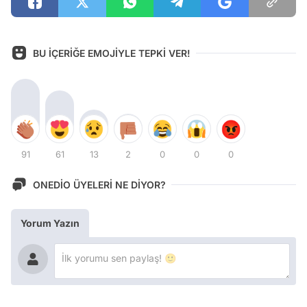
BU İÇERİĞE EMOJİYLE TEPKİ VER!
91
61
13
2
0
0
0
ONEDİO ÜYELERİ NE DİYOR?
Yorum Yazın