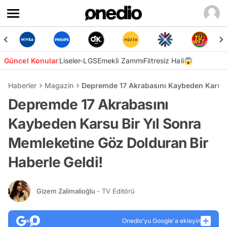
Güncel Konular
Liseler-LGS
Emekli Zammı
Filtresiz Hali😱
Haberler
Magazin
Depremde 17 Akrabasını Kaybeden Karsu B
Depremde 17 Akrabasını
Kaybeden Karsu Bir Yıl Sonra
Memleketine Göz Dolduran Bir
Haberle Geldi!
Gizem Zalimalioğlu
- TV Editörü
Onedio’yu Google'a ekleyin