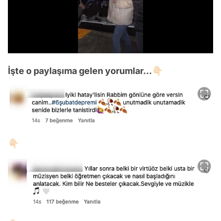
/
İşte o paylaşıma gelen yorumlar...👇🏻
👇🏻