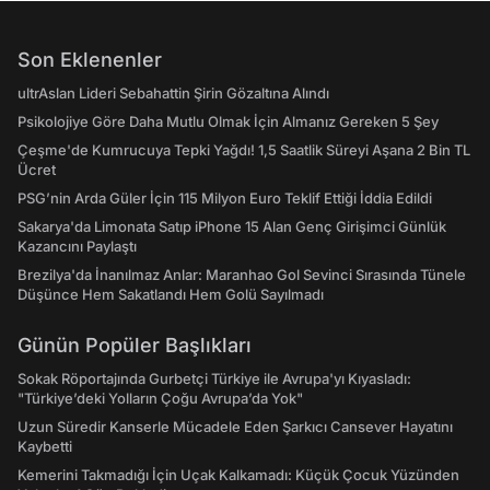
Son Eklenenler
ultrAslan Lideri Sebahattin Şirin Gözaltına Alındı
Psikolojiye Göre Daha Mutlu Olmak İçin Almanız Gereken 5 Şey
Çeşme'de Kumrucuya Tepki Yağdı! 1,5 Saatlik Süreyi Aşana 2 Bin TL
Ücret
PSG’nin Arda Güler İçin 115 Milyon Euro Teklif Ettiği İddia Edildi
Sakarya'da Limonata Satıp iPhone 15 Alan Genç Girişimci Günlük
Kazancını Paylaştı
Brezilya'da İnanılmaz Anlar: Maranhao Gol Sevinci Sırasında Tünele
Düşünce Hem Sakatlandı Hem Golü Sayılmadı
Günün Popüler Başlıkları
Sokak Röportajında Gurbetçi Türkiye ile Avrupa'yı Kıyasladı:
"Türkiye’deki Yolların Çoğu Avrupa’da Yok"
Uzun Süredir Kanserle Mücadele Eden Şarkıcı Cansever Hayatını
Kaybetti
Kemerini Takmadığı İçin Uçak Kalkamadı: Küçük Çocuk Yüzünden