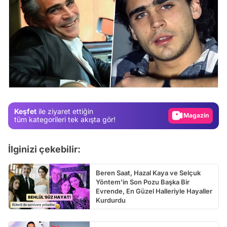
Video
Test
Gündem
Keşfet
ile ziyaret ettiğin
Magazin
tüm kategorileri tek akışta gör!
Video
İlginizi çekebilir:
Test
Beren Saat, Hazal Kaya ve Selçuk
Yöntem'in Son Pozu Başka Bir
Evrende, En Güzel Halleriyle Hayaller
Kurdurdu