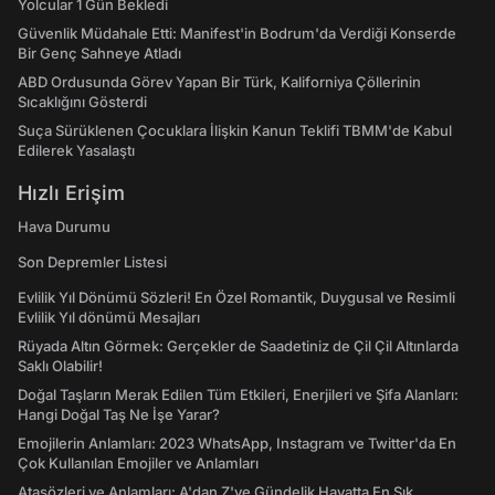
Yolcular 1 Gün Bekledi
Güvenlik Müdahale Etti: Manifest'in Bodrum'da Verdiği Konserde
Bir Genç Sahneye Atladı
ABD Ordusunda Görev Yapan Bir Türk, Kaliforniya Çöllerinin
Sıcaklığını Gösterdi
Suça Sürüklenen Çocuklara İlişkin Kanun Teklifi TBMM'de Kabul
Edilerek Yasalaştı
Hızlı Erişim
Hava Durumu
Son Depremler Listesi
Evlilik Yıl Dönümü Sözleri! En Özel Romantik, Duygusal ve Resimli
Evlilik Yıl dönümü Mesajları
Rüyada Altın Görmek: Gerçekler de Saadetiniz de Çil Çil Altınlarda
Saklı Olabilir!
Doğal Taşların Merak Edilen Tüm Etkileri, Enerjileri ve Şifa Alanları:
Hangi Doğal Taş Ne İşe Yarar?
Emojilerin Anlamları: 2023 WhatsApp, Instagram ve Twitter'da En
Çok Kullanılan Emojiler ve Anlamları
Atasözleri ve Anlamları: A'dan Z'ye Gündelik Hayatta En Sık