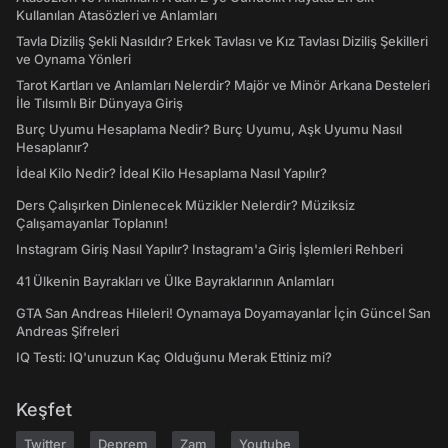
Kullanılan Atasözleri ve Anlamları
Tavla Diziliş Şekli Nasıldır? Erkek Tavlası ve Kız Tavlası Diziliş Şekilleri
ve Oynama Yönleri
Tarot Kartları ve Anlamları Nelerdir? Majör ve Minör Arkana Desteleri
İle Tılsımlı Bir Dünyaya Giriş
Burç Uyumu Hesaplama Nedir? Burç Uyumu, Aşk Uyumu Nasıl
Hesaplanır?
İdeal Kilo Nedir? İdeal Kilo Hesaplama Nasıl Yapılır?
Ders Çalışırken Dinlenecek Müzikler Nelerdir? Müziksiz
Çalışamayanlar Toplanın!
Instagram Giriş Nasıl Yapılır? Instagram'a Giriş İşlemleri Rehberi
41 Ülkenin Bayrakları ve Ülke Bayraklarının Anlamları
GTA San Andreas Hileleri! Oynamaya Doyamayanlar İçin Güncel San
Andreas Şifreleri
IQ Testi: IQ'unuzun Kaç Olduğunu Merak Ettiniz mi?
Keşfet
Twitter
Deprem
Zam
Youtube