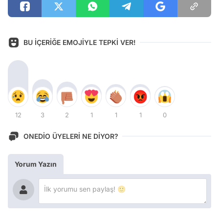
BU İÇERİĞE EMOJİYLE TEPKİ VER!
12
3
2
1
1
1
0
ONEDİO ÜYELERİ NE DİYOR?
Yorum Yazın