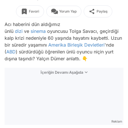
Favori
Yorum Yap
Paylaş
Acı haberini dün aldığımız
ünlü
dizi
ve
sinema
oyuncusu Tolga Savacı, geçirdiği
kalp krizi nedeniyle 60 yaşında hayatını kaybetti. Uzun
bir süredir yaşamını
Amerika Birleşik Devletleri
'nde
(
ABD
) sürdürdüğü öğrenilen ünlü oyuncu niçin yurt
dışına taşındı? Yalçın Dümer anlattı. 👇
İçeriğin Devamı Aşağıda
Reklam