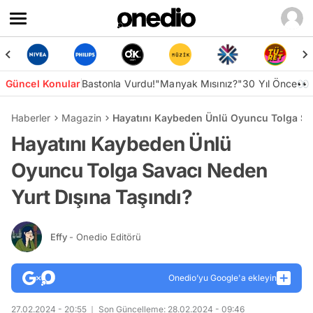
Güncel Konular
Bastonla Vurdu!
"Manyak Mısınız?"
30 Yıl Önce👀
Haberler
Magazin
Hayatını Kaybeden Ünlü Oyuncu Tolga Sav
Hayatını Kaybeden Ünlü
Oyuncu Tolga Savacı Neden
Yurt Dışına Taşındı?
Effy
- Onedio Editörü
Onedio’yu Google'a ekleyin
27.02.2024 - 20:55
Son Güncelleme: 28.02.2024 - 09:46