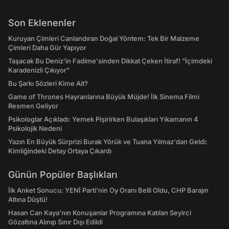
Son Eklenenler
Kuruyan Çimleri Canlandıran Doğal Yöntem: Tek Bir Malzeme
Çimleri Daha Gür Yapıyor
Taşacak Bu Deniz'in Fadime'sinden Dikkat Çeken İtiraf! "İçimdeki
Karadenizli Çıkıyor"
Bu Şarkı Sözleri Kime Ait?
Game of Thrones Hayranlarına Büyük Müjde! İlk Sinema Filmi
Resmen Geliyor
Psikologlar Açıkladı: Yemek Pişirirken Bulaşıkları Yıkamanın 4
Psikolojik Nedeni
Yazın En Büyük Sürprizi Burak Yörük ve Tuana Yılmaz'dan Geldi:
Kimliğindeki Detay Ortaya Çıkardı
Günün Popüler Başlıkları
İlk Anket Sonucu: YENİ Parti'nin Oy Oranı Belli Oldu, CHP Barajın
Altına Düştü!
Hasan Can Kaya’nın Konuşanlar Programına Katılan Seyirci
Gözaltına Alınıp Sınır Dışı Edildi