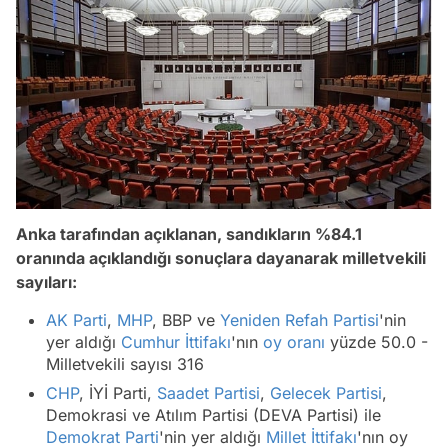
Anka tarafından açıklanan, sandıkların %84.1
oranında açıklandığı sonuçlara dayanarak milletvekili
sayıları:
AK Parti
,
MHP
, BBP ve
Yeniden Refah Partisi
'nin
yer aldığı
Cumhur İttifakı
'nın
oy oranı
yüzde 50.0 -
Milletvekili sayısı 316
CHP
, İYİ Parti,
Saadet Partisi
,
Gelecek Partisi
,
Demokrasi ve Atılım Partisi (DEVA Partisi) ile
Demokrat Parti
'nin yer aldığı
Millet İttifakı
'nın oy