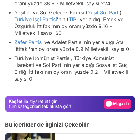
oranı yüzde 38.9 - Milletvekili sayısı 224
Yeşiller ve Sol Gelecek Partisi (
Yeşil Sol Parti
),
Türkiye İşçi Partisi
'nin (
TİP
) yer aldığı Emek ve
Özgürlük İttifakı'nın oy oranı yüzde 9.16 -
Milletvekili sayısı 60
Zafer Partisi
ve Adalet Partisi'nin yer aldığı Ata
İttifakı'nın oy oranı yüzde 0.9 Milletvekili sayısı 0
Türkiye Komünist Partisi, Türkiye Komünist
Hareketi ve Sol Parti'nin yer aldığı Sosyalist Güç
Birliği İttifakı'nın oy oranı yüzde 0.2 - Milletvekili
Video
sayısı 0
Test
Gündem
Keşfet
ile ziyaret ettiğin
Magazin
tüm kategorileri tek akışta gör!
Video
Test
Bu İçerikler de İlginizi Çekebilir