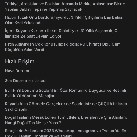
Türkiye, Arabistan ve Pakistan Arasında Mekke Anlaşması: Birine
Yapılan Saldırı Hepsine Yapılmış Sayılacak
Hiçbir Tuzak Onu Durduramıyordu: 3 Yıldır Çiftçilerin Baş Belası
Olan Kedi Yakalandı
İçme Suyuna Kur'an-ı Kerim Dinletiliyor: 31 Yıllık Alışkanlık, O
İlimizde 24 Saat Devam Ediyor
Fatih Altaylı’dan Çok Konuşulacak İddia: ROK İtirafçı Oldu Cem
Küçük’ün Adını Verdi
Hızlı Erişim
Hava Durumu
Son Depremler Listesi
Evlilik Yıl Dönümü Sözleri! En Özel Romantik, Duygusal ve Resimli
Evlilik Yıl dönümü Mesajları
Rüyada Altın Görmek: Gerçekler de Saadetiniz de Çil Çil Altınlarda
Saklı Olabilir!
Doğal Taşların Merak Edilen Tüm Etkileri, Enerjileri ve Şifa Alanları:
Hangi Doğal Taş Ne İşe Yarar?
Emojilerin Anlamları: 2023 WhatsApp, Instagram ve Twitter'da En
Çok Kullanılan Emojiler ve Anlamları