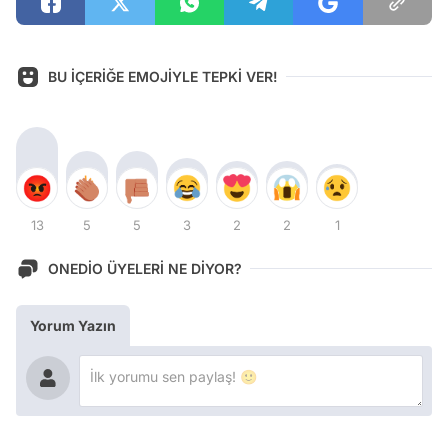
BU İÇERİĞE EMOJİYLE TEPKİ VER!
13
5
5
3
2
2
1
ONEDİO ÜYELERİ NE DİYOR?
Yorum Yazın