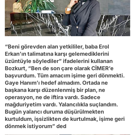
“Beni görevden alan yetkililer, baba Erol
Erkan’ın talimatına karşı gelemediklerini
üzüntüyle söylediler” ifadelerini kullanan
Bozkurt, “Ben de son çare olarak CİMER’e
başvurdum. Tüm amacım işime geri dönmekti.
Gaye Hanım’ı hedef almadım. Ortada ne
başkana karşı düzenlenmiş bir plan, ne
operasyon, ne de iftira vardı. Sadece
mağduriyetim vardı. Yalancılıkla suçlandım.
Bugün yalancı duruma düşürülmekten
kurtuldum, işsizlikten de kurtulmak, işime geri
dönmek istiyorum” ded