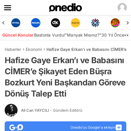
Güncel Konular
Bastonla Vurdu!
"Manyak Mısınız?"
30 Yıl Önce👀
Haberler
Ekonomi
Hafize Gaye Erkan’ı ve Babasını CİMER’e 
Hafize Gaye Erkan’ı ve Babasını
CİMER’e Şikayet Eden Büşra
Bozkurt Yeni Başkandan Göreve
Dönüş Talep Etti
Ali Can YAYCILI
- Gündem Editörü
Onedio’yu Google'a ekleyin