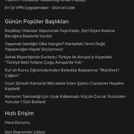
En İyi VPN Uygulamaları - Güncel Liste
Günün Popüler Başlıkları
Beşiktaş-Üsküdar Vapurunda Yaşlı Kadın, Şort Giyen Kadının
Bacağına Bastonla Vurdu!
Yaşamak İstediğin Ülke Hangisi? Haritadaki Yerini Değil,
Yaşayacağın Hayatı Seçiyorsun!
Sokak Röportajında Gurbetçi Türkiye ile Avrupa'yı Kıyasladı:
"Türkiye’deki Yolların Çoğu Avrupa’da Yok"
Kur'an Kursu Öğrencilerinden Belediye Başkanına: "Manifest’i
Çağırın"
Uzun Süredir Kanserle Mücadele Eden Şarkıcı Cansever Hayatını
Kaybetti
Kemerini Takmadığı İçin Uçak Kalkamadı: Küçük Çocuk Yüzünden
Yolcular 1 Gün Bekledi
Hızlı Erişim
Hava Durumu
Son Depremler Listesi