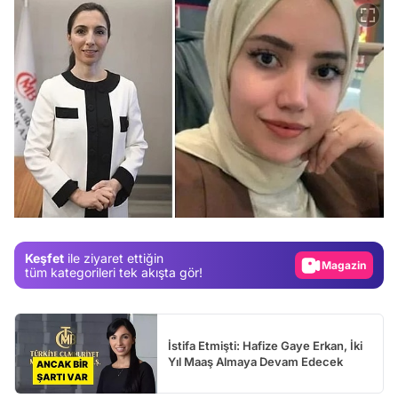
Video
Test
Gündem
Magazin
Keşfet
ile ziyaret ettiğin
Video
tüm kategorileri tek akışta gör!
Test
İstifa Etmişti: Hafize Gaye Erkan, İki
Yıl Maaş Almaya Devam Edecek