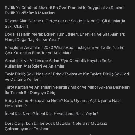
Evlilik Yıl Dönümü Sözleri! En Özel Romantik, Duygusal ve Resimli
Evlilik Yıl dönümü Mesajları
Rüyada Altın Görmek: Gerçekler de Saadetiniz de Çil Çil Altınlarda
Saklı Olabilir!
Doğal Taşların Merak Edilen Tüm Etkileri, Enerjileri ve Şifa Alanları:
Hangi Doğal Taş Ne İşe Yarar?
Emojilerin Anlamları: 2023 WhatsApp, Instagram ve Twitter'da En
Çok Kullanılan Emojiler ve Anlamları
Atasözleri ve Anlamları: A'dan Z'ye Gündelik Hayatta En Sık
Kullanılan Atasözleri ve Anlamları
Tavla Diziliş Şekli Nasıldır? Erkek Tavlası ve Kız Tavlası Diziliş Şekilleri
ve Oynama Yönleri
Tarot Kartları ve Anlamları Nelerdir? Majör ve Minör Arkana Desteleri
İle Tılsımlı Bir Dünyaya Giriş
Burç Uyumu Hesaplama Nedir? Burç Uyumu, Aşk Uyumu Nasıl
Hesaplanır?
İdeal Kilo Nedir? İdeal Kilo Hesaplama Nasıl Yapılır?
Ders Çalışırken Dinlenecek Müzikler Nelerdir? Müziksiz
Çalışamayanlar Toplanın!