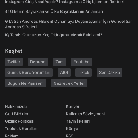
Instagram Giriş Nasıl Yapılır? Instagram'a Giriş İşlemleri Rehberi
41 Ülkenin Bayrakları ve Ülke Bayraklarının Anlamları
GTA San Andreas Hileleri! Oynamaya Doyamayanlar İçin Güncel San
Andreas Şifreleri
IQ Testi: IQ'unuzun Kaç Olduğunu Merak Ettiniz mi?
Keşfet
Twitter
Deprem
Zam
Youtube
Günlük Burç Yorumları
A101
Tiktok
Son Dakika
Bugün Ne Pişirsem
Gezilecek Yerler
Hakkımızda
Kariyer
Geri Bildirim
Kullanıcı Sözleşmesi
Gizlilik Politikası
Yayın İlkeleri
Topluluk Kuralları
Künye
Reklam
RSS