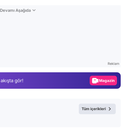
n Devamı Aşağıda
Video
Test
Reklam
Gündem
 akışta gör!
Magazin
Video
Test
Tüm içerikleri