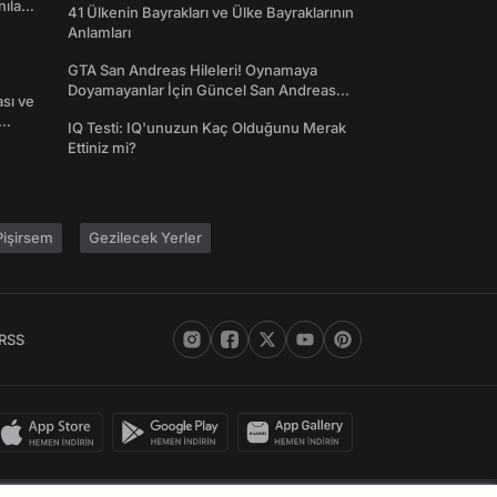
nılan
41 Ülkenin Bayrakları ve Ülke Bayraklarının
Anlamları
GTA San Andreas Hileleri! Oynamaya
Doyamayanlar İçin Güncel San Andreas
ası ve
Şifreleri
IQ Testi: IQ'unuzun Kaç Olduğunu Merak
Ettiniz mi?
işirsem
Gezilecek Yerler
RSS