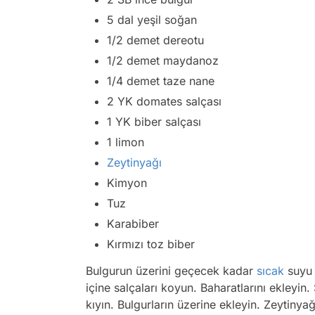
5 dal yeşil soğan
1/2 demet dereotu
1/2 demet maydanoz
1/4 demet taze nane
2 YK domates salçası
1 YK biber salçası
1 limon
Zeytinyağı
Kimyon
Tuz
Karabiber
Kırmızı toz biber
Bulgurun üzerini geçecek kadar
sıcak
suyu 
içine salçaları koyun. Baharatlarını ekleyi
kıyın. Bulgurların üzerine ekleyin. Zeytinya