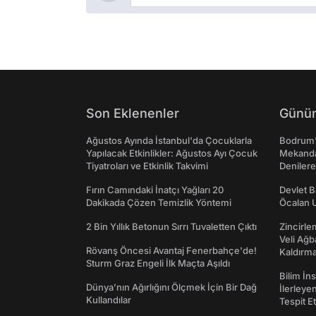
Son Eklenenler
Günün
Ağustos Ayında İstanbul'da Çocuklarla
Bodrum’
Yapılacak Etkinlikler: Ağustos Ayı Çocuk
Mekanda
Tiyatroları ve Etkinlik Takvimi
Denilere
Fırın Camındaki İnatçı Yağları 20
Devlet B
Dakikada Çözen Temizlik Yöntemi
Öcalan 
2 Bin Yıllık Betonun Sırrı Tuvaletten Çıktı
Zincirle
Veli Ağb
Rövanş Öncesi Avantaj Fenerbahçe'de!
Kaldırma
Sturm Graz Engeli İlk Maçta Aşıldı
Bilim İn
Dünya’nın Ağırlığını Ölçmek İçin Bir Dağ
İlerleye
Kullandılar
Tespit E