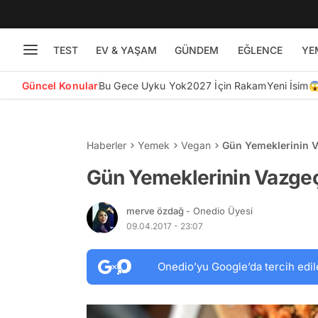
TEST
EV & YAŞAM
GÜNDEM
EĞLENCE
YE
Güncel Konular
Bu Gece Uyku Yok
2027 İçin Rakam
Yeni İsim
Haberler
Yemek
Vegan
Gün Yemeklerinin Va
Gün Yemeklerinin Vazgeçil
merve özdağ
- Onedio Üyesi
09.04.2017 - 23:07
Onedio’yu Google’da tercih edil