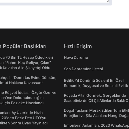
 Popüler Başlıkları
Hızlı Erişim
da 70 Bin TL Hesap Ödedikleri
Hava Durumu
n “Rahmi Koç Geliyor, Çıkın”
k Kovulan Aile Şikayetçi Oldu
Son Depremler Listesi
ahçeli: “Demirtaş Evine Dönsün,
Evlilik Yıl Dönümü Sözleri! En Özel
Umut Hakkına Kavuşsun”
Romantik, Duygusal ve Resimli Evlilik 
dönümü Mesajları
me Rüşvet İddiası: Özgür Özel ve
Rüyada Altın Görmek: Gerçekler de
aba’nın Dokunulmazlığını
Saadetiniz de Çil Çil Altınlarda Saklı Ol
k İçin Fezleke Hazırlandı
Doğal Taşların Merak Edilen Tüm Etkil
sanları, Ay Üzerinde Hızla
Enerjileri ve Şifa Alanları: Hangi Doğa
n 20'den Fazla Dev UFO'yu
Ne İşe Yarar?
ttikten Sonra Uyarı Yayınladı
Emojilerin Anlamları: 2023 WhatsApp