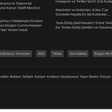
Instagram ve Twitter'da En Çok Kulla
yanışma ve Toplumsal
Emojiler ve Anlamları
me Kanun Teklifi Meclis’e
Atasözleri ve Anlamları: A'dan Z'ye
Gündelik Hayatta En Sık Kullanılan
Atasözleri ve Anlamları
irinçci İddialarıyla Gündem
Tavla Diziliş Şekli Nasıldır? Erkek Tavl
bra Süzgün Cumhurbaşkanı
Kız Tavlası Diziliş Şekilleri ve Oynama
dan Yardım İstedi
Yönleri
nlük Burç Yorumları
A101
Tiktok
Son Dakika
Bugün Ne P
alları
Reklam
İletişim
Kariyer
Kullanıcı Sözleşmesi
Yayın İlkeleri
Künye