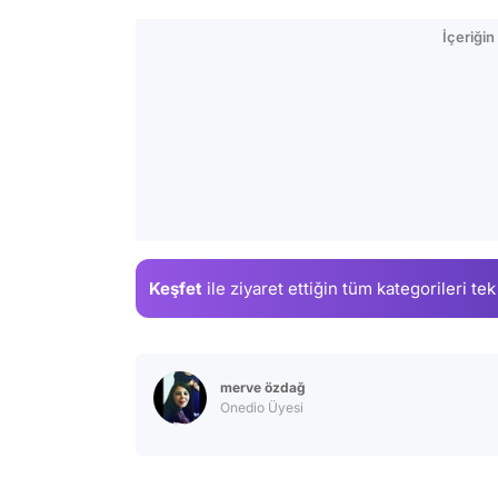
İçeriği
Keşfet
ile ziyaret ettiğin
tüm kategorileri tek
merve özdağ
Onedio Üyesi