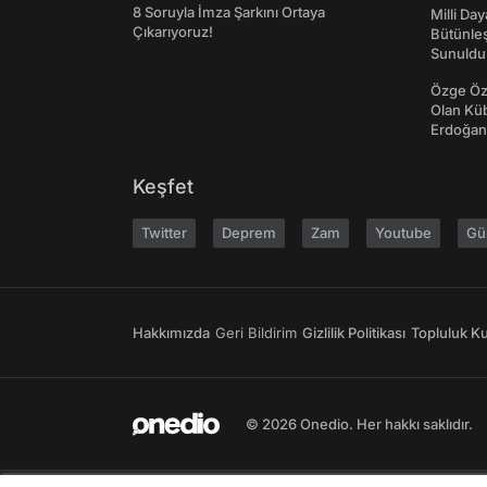
8 Soruyla İmza Şarkını Ortaya
Milli Da
Çıkarıyoruz!
Bütünleş
Sunuldu
Özge Özp
Olan Kü
Erdoğan'
Keşfet
Twitter
Deprem
Zam
Youtube
Gü
Hakkımızda
Geri Bildirim
Gizlilik Politikası
Topluluk Kur
© 2026 Onedio. Her hakkı saklıdır.