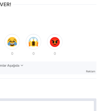
 VER!
0
0
0
mlar Aşağıda
Reklam