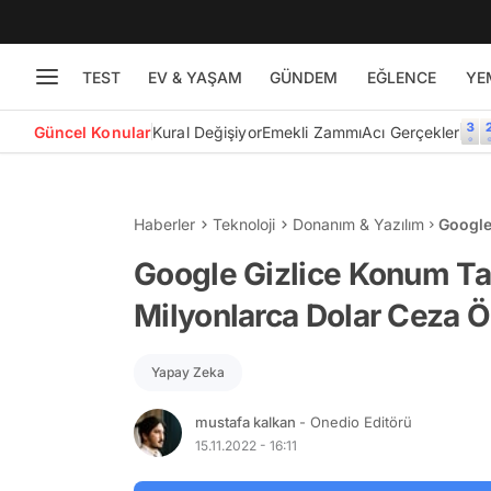
TEST
EV & YAŞAM
GÜNDEM
EĞLENCE
YE
Güncel Konular
Kural Değişiyor
Emekli Zammı
Acı Gerçekler
Haberler
Teknoloji
Donanım & Yazılım
Google
Ceza 
Google Gizlice Konum Tak
Milyonlarca Dolar Ceza 
Yapay Zeka
mustafa kalkan
- Onedio Editörü
15.11.2022 - 16:11