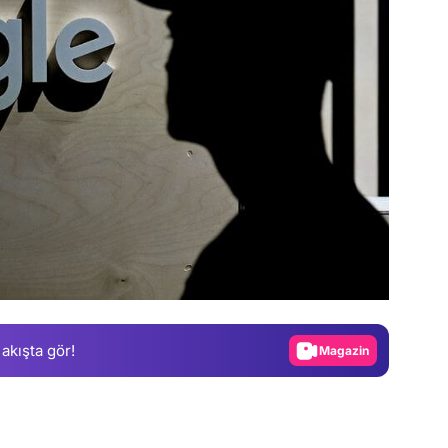
Video
Test
Gündem
 akışta gör!
Magazin
Video
Test