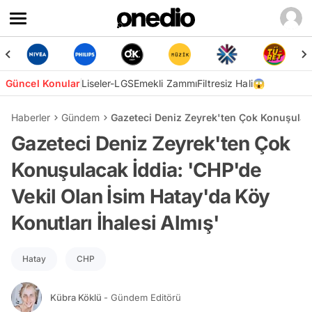
Güncel Konular
Liseler-LGS
Emekli Zammı
Filtresiz Hali😱
Haberler
Gündem
Gazeteci Deniz Zeyrek'ten Çok Konuşulacak
Gazeteci Deniz Zeyrek'ten Çok
Konuşulacak İddia: 'CHP'de
Vekil Olan İsim Hatay'da Köy
Konutları İhalesi Almış'
Hatay
CHP
Kübra Köklü
- Gündem Editörü