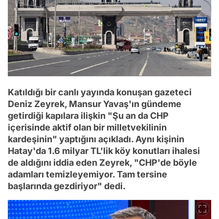
Katıldığı bir canlı yayında konuşan gazeteci
Deniz Zeyrek, Mansur Yavaş'ın gündeme
getirdiği kapılara ilişkin "Şu an da CHP
içerisinde aktif olan bir milletvekilinin
kardeşinin" yaptığını açıkladı. Aynı kişinin
Hatay'da 1.6 milyar TL'lik köy konutları ihalesi
de aldığını iddia eden Zeyrek, "CHP'de böyle
adamları temizleyemiyor. Tam tersine
başlarında gezdiriyor" dedi.