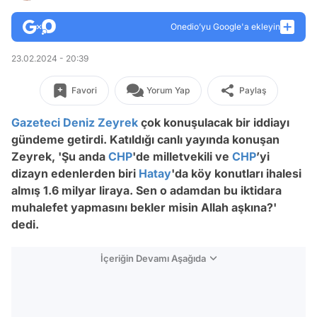
Onedio’yu Google'a ekleyin
23.02.2024 - 20:39
Favori
Yorum Yap
Paylaş
Gazeteci
Deniz Zeyrek
çok konuşulacak bir iddiayı
gündeme getirdi. Katıldığı canlı yayında konuşan
Zeyrek, 'Şu anda
CHP
'de milletvekili ve
CHP
’yi
dizayn edenlerden biri
Hatay
'da köy konutları ihalesi
almış 1.6 milyar liraya. Sen o adamdan bu iktidara
muhalefet yapmasını bekler misin Allah aşkına?'
dedi.
İçeriğin Devamı Aşağıda