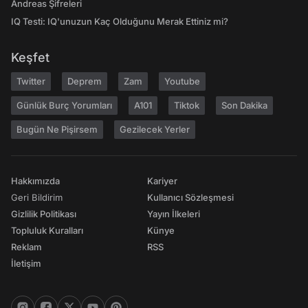
Andreas Şifreleri
IQ Testi: IQ'unuzun Kaç Olduğunu Merak Ettiniz mi?
Keşfet
Twitter
Deprem
Zam
Youtube
Günlük Burç Yorumları
A101
Tiktok
Son Dakika
Bugün Ne Pişirsem
Gezilecek Yerler
Hakkımızda
Kariyer
Geri Bildirim
Kullanıcı Sözleşmesi
Gizlilik Politikası
Yayın İlkeleri
Topluluk Kuralları
Künye
Reklam
RSS
İletişim