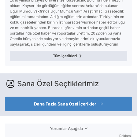
2016 yılında Erciyes Üniversitesi Gazetecilik Bölümü'nden mezun
oldum. Kayseri'de gördüğüm eğitim sonrası Ankara'da bulunan
Uğur Mumcu Vakfı'nda Uğur Mumcu Vakfı Araştırmacı Gazetecilik
eğitimimi tamamladım. Aldığım eğitimlerin ardından Türkiye'nin en
köklü gazetelerinden birinin İstihbarat Servisi'nde haber editörlüğü
ve muhabirlik yaptım. Buradaki görevimin ardından çeşitli haber
portallarında özel haber ve röportajlar ürettim. 2022’den bu yana
Onedio bünyesinde çalışıyor ve deneyimlerimi okuyucularımızla
paylaşarak, sizleri gündem ve ilginç içeriklerle buluşturuyorum.
Tüm içerikleri
Sana Özel Seçtiklerimiz
Daha Fazla Sana Özel İçerikler
Yorumlar Aşağıda
Reklam