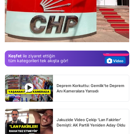
Video
Test
Gündem
Magazin
Keşfet
ile ziyaret ettiğin
Video
tüm kategorileri tek akışta gör!
Test
Deprem Korkuttu: Gemlik'te Deprem
Anı Kameralara Yansıdı
Jakuzide Video Çekip ‘Lan Fakirler’
Demişti: AK Partili Yeniden Aday Oldu