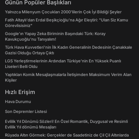
Günün Popüler Başlıkları
Yalnızca Milenyum Çocukları 2000'lilerin Çok İyi Bildiği Şeyler
Fatih Altaylı'dan Erdal Beşikçioğlu'na Ağır Eleştiri: "Ulan Siz Kamu
Görevlisisiniz"
Google'ın Yapay Zeka Biriminin Başındaki Türk: Koray
Kavukçuoğlu'nu Tanıyalım!
Türk Hava Kuvvetleri'nin İlk Kadın Generalinin Dedesinin Çanakkale
Gazisi Olduğu Ortaya Çıktı
LGS Yerleştirmelerinin Ardından Türkiye'nin En Yüksek Puanlı
Liseleri Belli Oldu
Yaptıkları Komik Mesajlaşmalarla İletişimden Maksimum Verim Alan
Kişiler
Hızlı Erişim
Hava Durumu
Son Depremler Listesi
Evlilik Yıl Dönümü Sözleri! En Özel Romantik, Duygusal ve Resimli
Evlilik Yıl dönümü Mesajları
Rüyada Altın Görmek: Gerçekler de Saadetiniz de Çil Çil Altınlarda