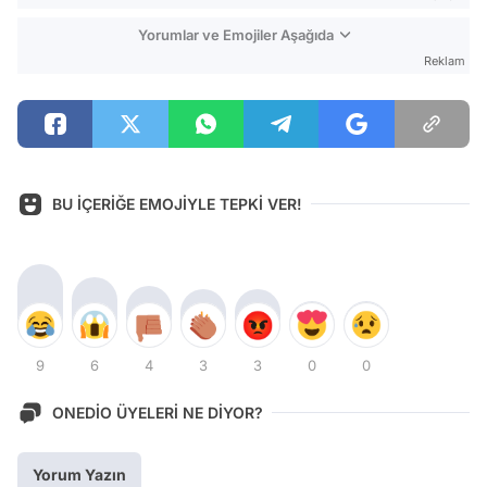
Yorumlar ve Emojiler Aşağıda
Reklam
BU İÇERİĞE EMOJİYLE TEPKİ VER!
9
6
4
3
3
0
0
ONEDİO ÜYELERİ NE DİYOR?
Yorum Yazın