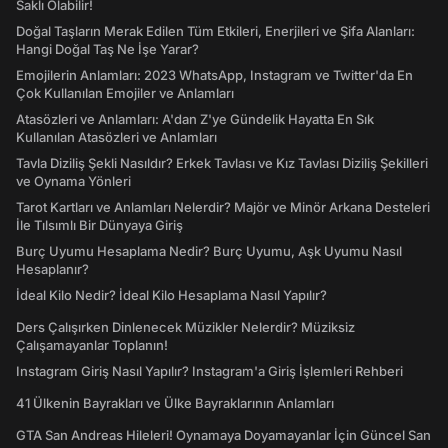
Saklı Olabilir!
Doğal Taşların Merak Edilen Tüm Etkileri, Enerjileri ve Şifa Alanları:
Hangi Doğal Taş Ne İşe Yarar?
Emojilerin Anlamları: 2023 WhatsApp, Instagram ve Twitter'da En
Çok Kullanılan Emojiler ve Anlamları
Atasözleri ve Anlamları: A'dan Z'ye Gündelik Hayatta En Sık
Kullanılan Atasözleri ve Anlamları
Tavla Diziliş Şekli Nasıldır? Erkek Tavlası ve Kız Tavlası Diziliş Şekilleri
ve Oynama Yönleri
Tarot Kartları ve Anlamları Nelerdir? Majör ve Minör Arkana Desteleri
İle Tılsımlı Bir Dünyaya Giriş
Burç Uyumu Hesaplama Nedir? Burç Uyumu, Aşk Uyumu Nasıl
Hesaplanır?
İdeal Kilo Nedir? İdeal Kilo Hesaplama Nasıl Yapılır?
Ders Çalışırken Dinlenecek Müzikler Nelerdir? Müziksiz
Çalışamayanlar Toplanın!
Instagram Giriş Nasıl Yapılır? Instagram'a Giriş İşlemleri Rehberi
41 Ülkenin Bayrakları ve Ülke Bayraklarının Anlamları
GTA San Andreas Hileleri! Oynamaya Doyamayanlar İçin Güncel San