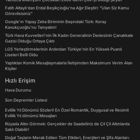
Fatih Altaylı'dan Erdal Beşikçioğlu'na Ağır Eleştiri: "Ulan Siz Kamu
Görevlisisiniz"
Google'ın Yapay Zeka Biriminin Başındaki Türk: Koray
Kavukçuoğlu'nu Tanıyalım!
Türk Hava Kuvvetleri'nin İlk Kadın Generalinin Dedesinin Çanakkale
Gazisi Olduğu Ortaya Çıktı
LGS Yerleştirmelerinin Ardından Türkiye'nin En Yüksek Puanlı
Liseleri Belli Oldu
Yaptıkları Komik Mesajlaşmalarla İletişimden Maksimum Verim Alan
Kişiler
Hızlı Erişim
Hava Durumu
Son Depremler Listesi
Evlilik Yıl Dönümü Sözleri! En Özel Romantik, Duygusal ve Resimli
Evlilik Yıl dönümü Mesajları
Rüyada Altın Görmek: Gerçekler de Saadetiniz de Çil Çil Altınlarda
Saklı Olabilir!
Doğal Taşların Merak Edilen Tüm Etkileri, Enerjileri ve Şifa Alanları: