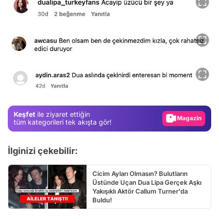
Video
Test
Gündem
Magazin
Keşfet
ile ziyaret ettiğin
Video
tüm kategorileri tek akışta gör!
Test
İlginizi çekebilir:
Cicim Ayları Olmasın? Bulutların
Üstünde Uçan Dua Lipa Gerçek Aşkı
Yakışıklı Aktör Callum Turner'da
Buldu!