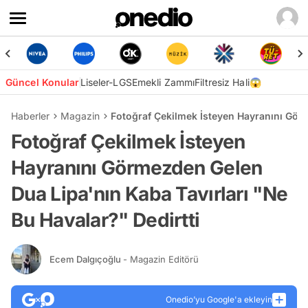
Güncel Konular
Liseler-LGS
Emekli Zammı
Filtresiz Hali😱
Haberler
Magazin
Fotoğraf Çekilmek İsteyen Hayranını Görm
Fotoğraf Çekilmek İsteyen
Hayranını Görmezden Gelen
Dua Lipa'nın Kaba Tavırları "Ne
Bu Havalar?" Dedirtti
Ecem Dalgıçoğlu
- Magazin Editörü
Onedio’yu Google'a ekleyin