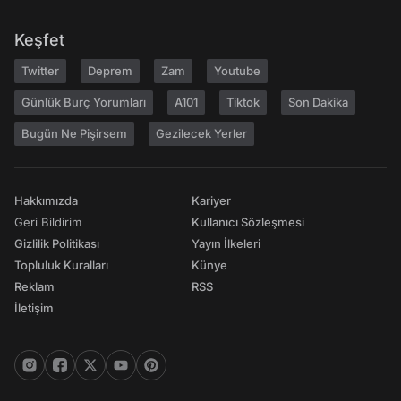
Keşfet
Twitter
Deprem
Zam
Youtube
Günlük Burç Yorumları
A101
Tiktok
Son Dakika
Bugün Ne Pişirsem
Gezilecek Yerler
Hakkımızda
Kariyer
Geri Bildirim
Kullanıcı Sözleşmesi
Gizlilik Politikası
Yayın İlkeleri
Topluluk Kuralları
Künye
Reklam
RSS
İletişim