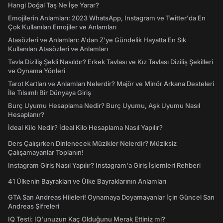
Hangi Doğal Taş Ne İşe Yarar?
Emojilerin Anlamları: 2023 WhatsApp, Instagram ve Twitter'da En
Çok Kullanılan Emojiler ve Anlamları
Atasözleri ve Anlamları: A'dan Z'ye Gündelik Hayatta En Sık
Kullanılan Atasözleri ve Anlamları
Tavla Diziliş Şekli Nasıldır? Erkek Tavlası ve Kız Tavlası Diziliş Şekilleri
ve Oynama Yönleri
Tarot Kartları ve Anlamları Nelerdir? Majör ve Minör Arkana Desteleri
İle Tılsımlı Bir Dünyaya Giriş
Burç Uyumu Hesaplama Nedir? Burç Uyumu, Aşk Uyumu Nasıl
Hesaplanır?
İdeal Kilo Nedir? İdeal Kilo Hesaplama Nasıl Yapılır?
Ders Çalışırken Dinlenecek Müzikler Nelerdir? Müziksiz
Çalışamayanlar Toplanın!
Instagram Giriş Nasıl Yapılır? Instagram'a Giriş İşlemleri Rehberi
41 Ülkenin Bayrakları ve Ülke Bayraklarının Anlamları
GTA San Andreas Hileleri! Oynamaya Doyamayanlar İçin Güncel San
Andreas Şifreleri
IQ Testi: IQ'unuzun Kaç Olduğunu Merak Ettiniz mi?