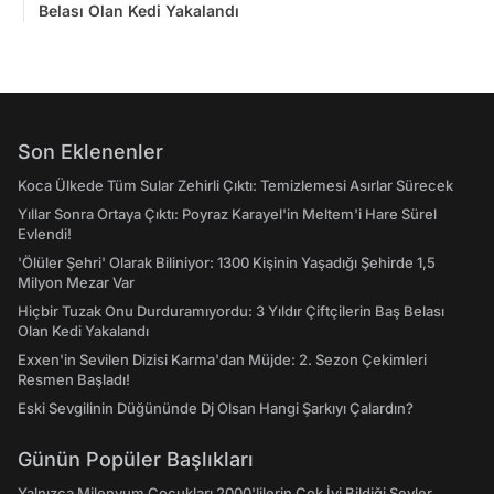
Belası Olan Kedi Yakalandı
Son Eklenenler
Koca Ülkede Tüm Sular Zehirli Çıktı: Temizlemesi Asırlar Sürecek
Yıllar Sonra Ortaya Çıktı: Poyraz Karayel'in Meltem'i Hare Sürel
Evlendi!
'Ölüler Şehri' Olarak Biliniyor: 1300 Kişinin Yaşadığı Şehirde 1,5
Milyon Mezar Var
Hiçbir Tuzak Onu Durduramıyordu: 3 Yıldır Çiftçilerin Baş Belası
Olan Kedi Yakalandı
Exxen'in Sevilen Dizisi Karma'dan Müjde: 2. Sezon Çekimleri
Resmen Başladı!
Eski Sevgilinin Düğününde Dj Olsan Hangi Şarkıyı Çalardın?
Günün Popüler Başlıkları
Yalnızca Milenyum Çocukları 2000'lilerin Çok İyi Bildiği Şeyler