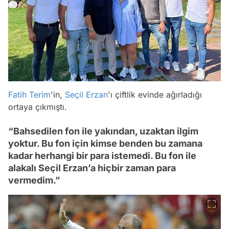
Fatih Terim
'in,
Seçil Erzan
'ı çiftlik evinde ağırladığı
ortaya çıkmıştı.
“Bahsedilen fon ile yakından, uzaktan ilgim
yoktur. Bu fon için kimse benden bu zamana
kadar herhangi bir para istemedi. Bu fon ile
alakalı Seçil Erzan’a hiçbir zaman para
vermedim.”