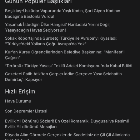
Günün Popüler Başlıkları
Beşiktaş-Üsküdar Vapurunda Yaşlı Kadın, Şort Giyen Kadının
Bacağına Bastonla Vurdu!
Yaşamak İstediğin Ülke Hangisi? Haritadaki Yerini Değil,
Yaşayacağın Hayatı Seçiyorsun!
Sokak Röportajında Gurbetçi Türkiye ile Avrupa'yı Kıyasladı:
"Türkiye’deki Yolların Çoğu Avrupa’da Yok"
Kur'an Kursu Öğrencilerinden Belediye Başkanına: "Manifest’i
Çağırın"
‘Terörsüz Türkiye Yasası’ Teklifi Adalet Komisyonu'nda Kabul Edildi
Gazeteci Fatih Atik'ten Çarpıcı İddia: Çerçeve Yasa Selahattin
Demirtaş'ı Kapsıyor
Hızlı Erişim
Hava Durumu
Son Depremler Listesi
Evlilik Yıl Dönümü Sözleri! En Özel Romantik, Duygusal ve Resimli
Evlilik Yıl dönümü Mesajları
Rüyada Altın Görmek: Gerçekler de Saadetiniz de Çil Çil Altınlarda