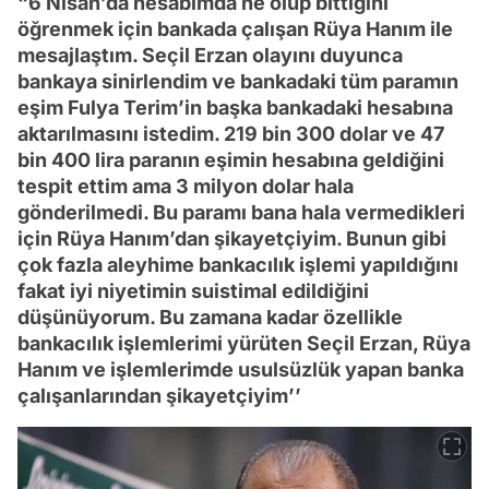
“6 Nisan’da hesabımda ne olup bittiğini
öğrenmek için bankada çalışan Rüya Hanım ile
mesajlaştım. Seçil Erzan olayını duyunca
bankaya sinirlendim ve bankadaki tüm paramın
eşim Fulya Terim’in başka bankadaki hesabına
aktarılmasını istedim. 219 bin 300 dolar ve 47
bin 400 lira paranın eşimin hesabına geldiğini
tespit ettim ama 3 milyon dolar hala
gönderilmedi. Bu paramı bana hala vermedikleri
için Rüya Hanım’dan şikayetçiyim. Bunun gibi
çok fazla aleyhime bankacılık işlemi yapıldığını
fakat iyi niyetimin suistimal edildiğini
düşünüyorum. Bu zamana kadar özellikle
bankacılık işlemlerimi yürüten Seçil Erzan, Rüya
Hanım ve işlemlerimde usulsüzlük yapan banka
çalışanlarından şikayetçiyim’’