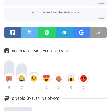
Reklam
Yorumlar ve Emojiler Aşağıda
Reklam
BU İÇERİĞE EMOJİYLE TEPKİ VER!
9
7
1
0
0
0
0
ONEDİO ÜYELERİ NE DİYOR?