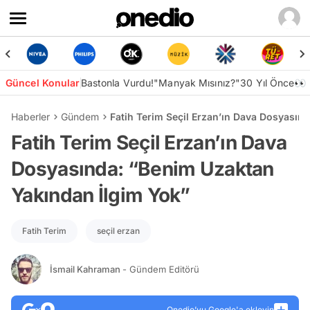
Güncel Konular
Bastonla Vurdu!
"Manyak Mısınız?"
30 Yıl Önce👀
Haberler
Gündem
Fatih Terim Seçil Erzan’ın Dava Dosyasın
Fatih Terim Seçil Erzan’ın Dava
Dosyasında: “Benim Uzaktan
Yakından İlgim Yok”
Fatih Terim
seçil erzan
İsmail Kahraman
- Gündem Editörü
Onedio’yu Google'a ekleyin