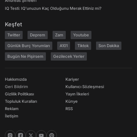
Andreas Şifreleri
IQ Testi: IQ'unuzun Kaç Olduğunu Merak Ettiniz mi?
Keşfet
Twitter
Deprem
Zam
Youtube
Günlük Burç Yorumları
A101
Tiktok
Son Dakika
Bugün Ne Pişirsem
Gezilecek Yerler
Hakkımızda
Kariyer
Geri Bildirim
Kullanıcı Sözleşmesi
Gizlilik Politikası
Yayın İlkeleri
Topluluk Kuralları
Künye
Reklam
RSS
İletişim