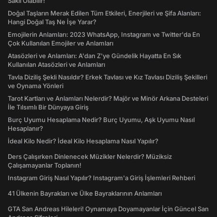
Saklı Olabilir!
Doğal Taşların Merak Edilen Tüm Etkileri, Enerjileri ve Şifa Alanları:
Hangi Doğal Taş Ne İşe Yarar?
Emojilerin Anlamları: 2023 WhatsApp, Instagram ve Twitter'da En
Çok Kullanılan Emojiler ve Anlamları
Atasözleri ve Anlamları: A'dan Z'ye Gündelik Hayatta En Sık
Kullanılan Atasözleri ve Anlamları
Tavla Diziliş Şekli Nasıldır? Erkek Tavlası ve Kız Tavlası Diziliş Şekilleri
ve Oynama Yönleri
Tarot Kartları ve Anlamları Nelerdir? Majör ve Minör Arkana Desteleri
İle Tılsımlı Bir Dünyaya Giriş
Burç Uyumu Hesaplama Nedir? Burç Uyumu, Aşk Uyumu Nasıl
Hesaplanır?
İdeal Kilo Nedir? İdeal Kilo Hesaplama Nasıl Yapılır?
Ders Çalışırken Dinlenecek Müzikler Nelerdir? Müziksiz
Çalışamayanlar Toplanın!
Instagram Giriş Nasıl Yapılır? Instagram'a Giriş İşlemleri Rehberi
41 Ülkenin Bayrakları ve Ülke Bayraklarının Anlamları
GTA San Andreas Hileleri! Oynamaya Doyamayanlar İçin Güncel San