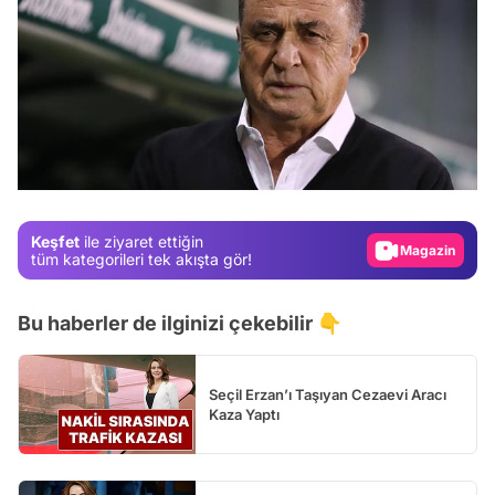
Video
Test
Gündem
Keşfet
ile ziyaret ettiğin
Magazin
tüm kategorileri tek akışta gör!
Video
Bu haberler de ilginizi çekebilir 👇
Test
Seçil Erzan’ı Taşıyan Cezaevi Aracı
Kaza Yaptı