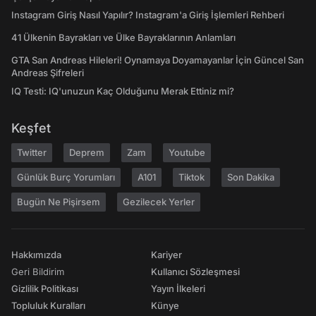
Instagram Giriş Nasıl Yapılır? Instagram'a Giriş İşlemleri Rehberi
41 Ülkenin Bayrakları ve Ülke Bayraklarının Anlamları
GTA San Andreas Hileleri! Oynamaya Doyamayanlar İçin Güncel San
Andreas Şifreleri
IQ Testi: IQ'unuzun Kaç Olduğunu Merak Ettiniz mi?
Keşfet
Twitter
Deprem
Zam
Youtube
Günlük Burç Yorumları
A101
Tiktok
Son Dakika
Bugün Ne Pişirsem
Gezilecek Yerler
Hakkımızda
Kariyer
Geri Bildirim
Kullanıcı Sözleşmesi
Gizlilik Politikası
Yayın İlkeleri
Topluluk Kuralları
Künye