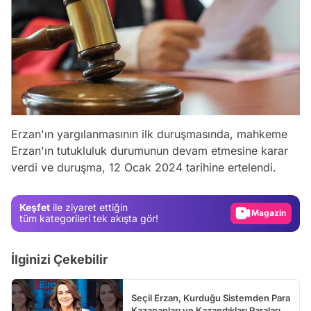
Video
Erzan'ın yargılanmasının ilk duruşmasında, mahkeme
Test
Erzan'ın tutukluluk durumunun devam etmesine karar
verdi ve duruşma, 12 Ocak 2024 tarihine ertelendi.
Gündem
Magazin
Keşfet
ile ziyaret ettiğin
Video
tüm kategorileri tek akışta gör!
Test
İlginizi Çekebilir
Seçil Erzan, Kurduğu Sistemden Para
Kazananları ve Kazandıkları Paraları