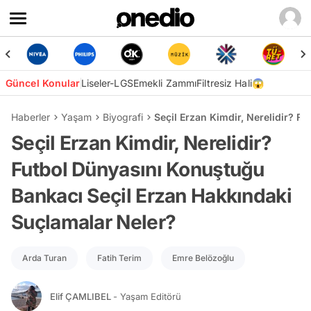
Güncel Konular
Liseler-LGS
Emekli Zammı
Filtresiz Hali😱
Haberler
Yaşam
Biyografi
Seçil Erzan Kimdir, Nerelidir? 
Seçil Erzan Kimdir, Nerelidir?
Futbol Dünyasını Konuştuğu
Bankacı Seçil Erzan Hakkındaki
Suçlamalar Neler?
Arda Turan
Fatih Terim
Emre Belözoğlu
Elif ÇAMLIBEL
- Yaşam Editörü