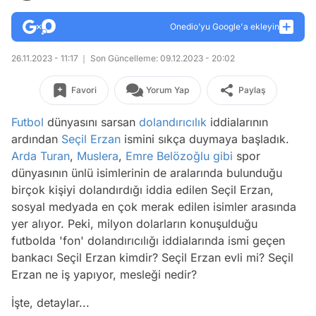
Onedio’yu Google'a ekleyin
26.11.2023 - 11:17
Son Güncelleme: 09.12.2023 - 20:02
Favori
Yorum Yap
Paylaş
Futbol
dünyasını sarsan
dolandırıcılık
iddialarının
ardından
Seçil Erzan
ismini sıkça duymaya başladık.
Arda Turan
,
Muslera
,
Emre Belözoğlu
gibi
spor
dünyasının ünlü isimlerinin de aralarında bulunduğu
birçok kişiyi dolandırdığı iddia edilen Seçil Erzan,
sosyal medyada en çok merak edilen isimler arasında
yer alıyor. Peki, milyon dolarların konuşulduğu
futbolda 'fon' dolandırıcılığı iddialarında ismi geçen
bankacı Seçil Erzan kimdir? Seçil Erzan evli mi? Seçil
Erzan ne iş yapıyor, mesleği nedir?
İşte, detaylar...