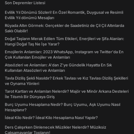
Son Depremler Listesi
Evlilik Yıl Dönümü Sözleri! En Özel Romantik, Duygusal ve Resimli
Evlilik Yıl dönümü Mesajları
Rüyada Altın Görmek: Gerçekler de Saadetiniz de Çil Çil Altınlarda
Saklı Olabilir!
Doğal Taşların Merak Edilen Tüm Etkileri, Enerjileri ve Şifa Alanları:
Hangi Doğal Taş Ne İşe Yarar?
Emojilerin Anlamları: 2023 WhatsApp, Instagram ve Twitter'da En
Çok Kullanılan Emojiler ve Anlamları
Atasözleri ve Anlamları: A'dan Z'ye Gündelik Hayatta En Sık
Kullanılan Atasözleri ve Anlamları
Tavla Diziliş Şekli Nasıldır? Erkek Tavlası ve Kız Tavlası Diziliş Şekilleri
ve Oynama Yönleri
Tarot Kartları ve Anlamları Nelerdir? Majör ve Minör Arkana Desteleri
İle Tılsımlı Bir Dünyaya Giriş
Burç Uyumu Hesaplama Nedir? Burç Uyumu, Aşk Uyumu Nasıl
Hesaplanır?
İdeal Kilo Nedir? İdeal Kilo Hesaplama Nasıl Yapılır?
Ders Çalışırken Dinlenecek Müzikler Nelerdir? Müziksiz
Çalışamayanlar Toplanın!