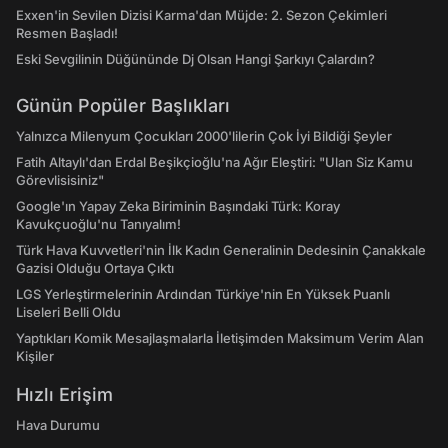
Exxen'in Sevilen Dizisi Karma'dan Müjde: 2. Sezon Çekimleri
Resmen Başladı!
Eski Sevgilinin Düğününde Dj Olsan Hangi Şarkıyı Çalardın?
Günün Popüler Başlıkları
Yalnızca Milenyum Çocukları 2000'lilerin Çok İyi Bildiği Şeyler
Fatih Altaylı'dan Erdal Beşikçioğlu'na Ağır Eleştiri: "Ulan Siz Kamu
Görevlisisiniz"
Google'ın Yapay Zeka Biriminin Başındaki Türk: Koray
Kavukçuoğlu'nu Tanıyalım!
Türk Hava Kuvvetleri'nin İlk Kadın Generalinin Dedesinin Çanakkale
Gazisi Olduğu Ortaya Çıktı
LGS Yerleştirmelerinin Ardından Türkiye'nin En Yüksek Puanlı
Liseleri Belli Oldu
Yaptıkları Komik Mesajlaşmalarla İletişimden Maksimum Verim Alan
Kişiler
Hızlı Erişim
Hava Durumu