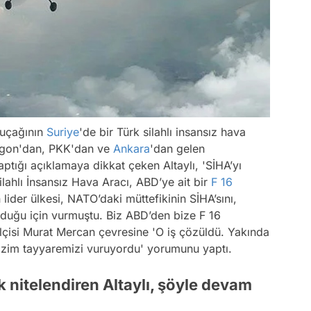
uçağının
Suriye
'de bir Türk silahlı insansız hava
ntagon'dan, PKK'dan ve
Ankara
'dan gelen
tığı açıklamaya dikkat çeken Altaylı, 'SİHA’yı
ilahlı İnsansız Hava Aracı, ABD’ye ait bir
F 16
 lider ülkesi, NATO’daki müttefikinin SİHA’sını,
duğu için vurmuştu. Biz ABD’den bize F 16
çisi Murat Mercan çevresine 'O iş çözüldü. Yakında
ı bizim tayyaremizi vuruyordu' yorumunu yaptı.
 nitelendiren Altaylı, şöyle devam