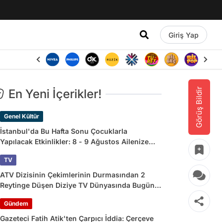
Giriş Yap
Görüş Bildir
En Yeni İçerikler!
Genel Kültür
İstanbul'da Bu Hafta Sonu Çocuklarla
Yapılacak Etkinlikler: 8 - 9 Ağustos Ailenize
Çok İyi Gelecek!
TV
ATV Dizisinin Çekimlerinin Durmasından 2
Reytinge Düşen Diziye TV Dünyasında Bugün
Yaşananlar
Gündem
Gazeteci Fatih Atik'ten Çarpıcı İddia: Çerçeve