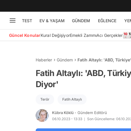
TEST
EV & YAŞAM
GÜNDEM
EĞLENCE
YE
Güncel Konular
Kural Değişiyor
Emekli Zammı
Acı Gerçekler
Haberler
Gündem
Fatih Altaylı: 'ABD, Türki
Fatih Altaylı: 'ABD, Türk
Diyor'
Terör
Fatih Altaylı
Kübra Köklü
- Gündem Editörü
06.10.2023 - 13:33
Son Güncelleme: 06.10.202