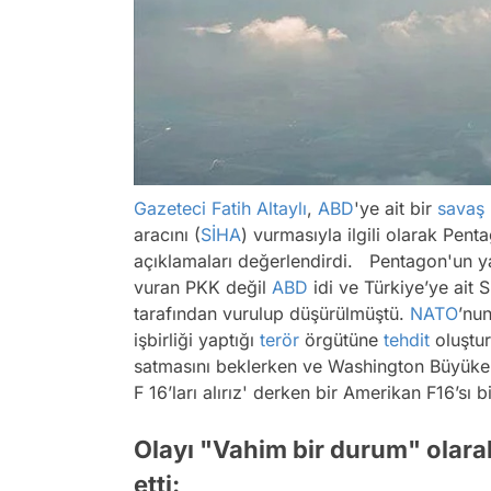
Gazeteci
Fatih Altaylı
,
ABD
'ye ait bir
savaş
aracını (
SİHA
) vurmasıyla ilgili olarak Pe
açıklamaları değerlendirdi. Pentagon'un yap
vuran PKK değil
ABD
idi ve Türkiye’ye ait S
tarafından vurulup düşürülmüştü.
NATO
’nun
işbirliği yaptığı
terör
örgütüne
tehdit
oluştur
satmasını beklerken ve Washington Büyükel
F 16’ları alırız' derken bir Amerikan F16’s
Olayı "Vahim bir durum" olarak
etti: