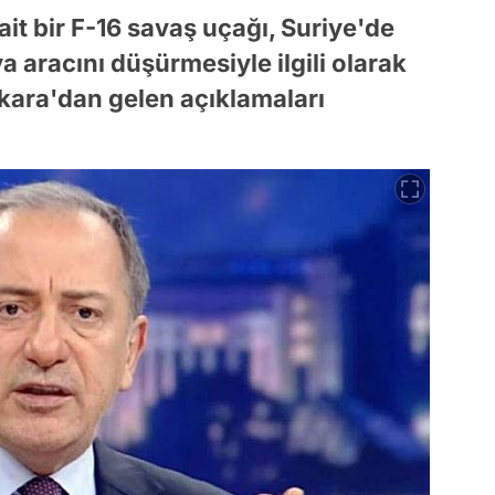
ait bir F-16 savaş uçağı, Suriye'de
 aracını düşürmesiyle ilgili olarak
ara'dan gelen açıklamaları