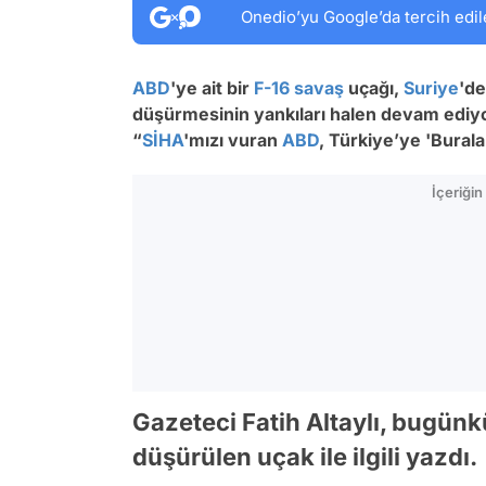
Onedio’yu Google’da tercih edil
ABD
'ye ait bir
F-16
savaş
uçağı,
Suriye
'de
düşürmesinin yankıları halen devam ediyor
“
SİHA
'mızı vuran
ABD
, Türkiye’ye 'Bural
İçeriği
Gazeteci Fatih Altaylı, bugün
düşürülen uçak ile ilgili yazdı.