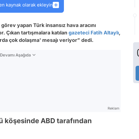
en kaynak olarak ekleyin
 görev yapan Türk insansız hava aracını
. Çıkan tartışmalara katılan
gazeteci
Fatih Altaylı
,
arda çok dolaşma' mesajı veriyor” dedi.
n Devamı Aşağıda
Reklam
kü köşesinde ABD tarafından