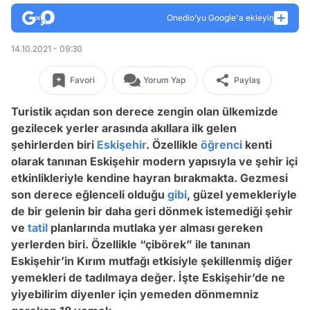
Onedio’yu Google'a ekleyin
14.10.2021 - 09:30
Favori
Yorum Yap
Paylaş
Turistik açıdan son derece zengin olan ülkemizde
gezilecek yerler arasında akıllara ilk gelen
şehirlerden biri
Eskişehir
. Özellikle
öğrenci
kenti
olarak tanınan Eskişehir modern yapısıyla ve şehir içi
etkinlikleriyle kendine hayran bırakmakta. Gezmesi
son derece eğlenceli olduğu
gibi
, güzel yemekleriyle
de bir gelenin bir daha geri dönmek istemediği şehir
ve
tatil
planlarında mutlaka yer alması gereken
yerlerden biri. Özellikle “çibörek” ile tanınan
Eskişehir’in Kırım mutfağı etkisiyle şekillenmiş diğer
yemekleri de tadılmaya değer. İşte Eskişehir’de ne
yiyebilirim diyenler için yemeden dönmemniz