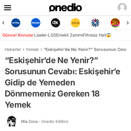
Güncel Konular
Liseler-LGS
Emekli Zammı
Filtresiz Hali😱
Haberler
Yemek
“Eskişehir’de Ne Yenir?” Sorusunun Cevab
“Eskişehir’de Ne Yenir?”
Sorusunun Cevabı: Eskişehir’e
Gidip de Yemeden
Dönmemeniz Gereken 18
Yemek
Mia Zona
- Onedio Editörü