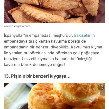
www.instagram.com
İspanyollar’ın empanadası meşhurdur.
Eskişehir
’in
empanadaya taş çıkartan kavurma böreği de
empanadanın bir benzeri diyebiliriz. Kavrulmuş kıyma
ile yapılan bu börek aslında börekten çok poğaçaya
benziyor. Lezzetli kıymanın hamurla bütünleştiği
kavurma börek denemeye değer!
13. Pişinin bir benzeri kıygaşa…