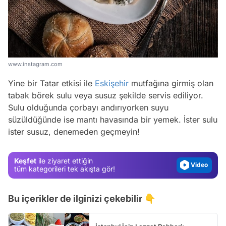
www.instagram.com
Yine bir Tatar etkisi ile
Eskişehir
mutfağına girmiş olan
tabak börek sulu veya susuz şekilde servis ediliyor.
Video
Sulu olduğunda çorbayı andırıyorken suyu
Test
süzüldüğünde ise mantı havasında bir yemek. İster sulu
ister susuz, denemeden geçmeyin!
Gündem
Magazin
Keşfet
ile ziyaret ettiğin
Video
tüm kategorileri tek akışta gör!
Test
Bu içerikler de ilginizi çekebilir 👇