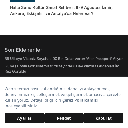
Hafta Sonu Kültür Sanat Rehberi: 8-9 Ağustos İzmir,
Ankara, Eskişehir ve Antalya’da Neler Var?
Son Eklenenler
85 Ülkeye Vizesiz Seyahat: 90 Bin Dolar Veren 'Altın Pasaport' Alıyor
Güneş Böyle Görülmemişti: Yüzeyindeki Dev Plazma Girdapları İlk
Kez Görüldü
Kızılcık Şerbeti Çimen'in Yeni Dizisinden Daha 17'deki Yeni
Oyunculara TV Dünyasında Bugün Yaşananlar
Hafta Sonu Kültür Sanat Rehberi: 8-9 Ağustos İzmir, Ankara,
Eskişehir ve Antalya’da Neler Var?
Onedio Kullanıcıları Süper Lig Tarihinin En İyi Yabancı Futbolcusunu
Seçti
Yer Çekimi Bir Anda Kaybolursa Dünya'ya Ne Olur?