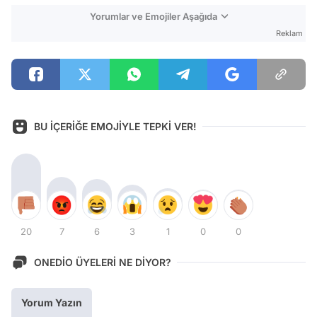
Yorumlar ve Emojiler Aşağıda
Reklam
BU İÇERİĞE EMOJİYLE TEPKİ VER!
20
7
6
3
1
0
0
ONEDİO ÜYELERİ NE DİYOR?
Yorum Yazın