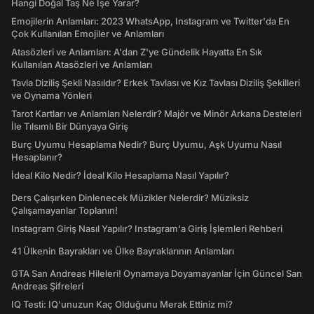
Hangi Doğal Taş Ne İşe Yarar?
Emojilerin Anlamları: 2023 WhatsApp, Instagram ve Twitter'da En
Çok Kullanılan Emojiler ve Anlamları
Atasözleri ve Anlamları: A'dan Z'ye Gündelik Hayatta En Sık
Kullanılan Atasözleri ve Anlamları
Tavla Diziliş Şekli Nasıldır? Erkek Tavlası ve Kız Tavlası Diziliş Şekilleri
ve Oynama Yönleri
Tarot Kartları ve Anlamları Nelerdir? Majör ve Minör Arkana Desteleri
İle Tılsımlı Bir Dünyaya Giriş
Burç Uyumu Hesaplama Nedir? Burç Uyumu, Aşk Uyumu Nasıl
Hesaplanır?
İdeal Kilo Nedir? İdeal Kilo Hesaplama Nasıl Yapılır?
Ders Çalışırken Dinlenecek Müzikler Nelerdir? Müziksiz
Çalışamayanlar Toplanın!
Instagram Giriş Nasıl Yapılır? Instagram'a Giriş İşlemleri Rehberi
41 Ülkenin Bayrakları ve Ülke Bayraklarının Anlamları
GTA San Andreas Hileleri! Oynamaya Doyamayanlar İçin Güncel San
Andreas Şifreleri
IQ Testi: IQ'unuzun Kaç Olduğunu Merak Ettiniz mi?