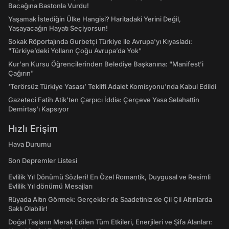
Bacağına Bastonla Vurdu!
Yaşamak İstediğin Ülke Hangisi? Haritadaki Yerini Değil,
Yaşayacağın Hayatı Seçiyorsun!
Sokak Röportajında Gurbetçi Türkiye ile Avrupa'yı Kıyasladı:
"Türkiye’deki Yolların Çoğu Avrupa’da Yok"
Kur'an Kursu Öğrencilerinden Belediye Başkanına: "Manifest’i
Çağırın"
‘Terörsüz Türkiye Yasası’ Teklifi Adalet Komisyonu'nda Kabul Edildi
Gazeteci Fatih Atik'ten Çarpıcı İddia: Çerçeve Yasa Selahattin
Demirtaş'ı Kapsıyor
Hızlı Erişim
Hava Durumu
Son Depremler Listesi
Evlilik Yıl Dönümü Sözleri! En Özel Romantik, Duygusal ve Resimli
Evlilik Yıl dönümü Mesajları
Rüyada Altın Görmek: Gerçekler de Saadetiniz de Çil Çil Altınlarda
Saklı Olabilir!
Doğal Taşların Merak Edilen Tüm Etkileri, Enerjileri ve Şifa Alanları: