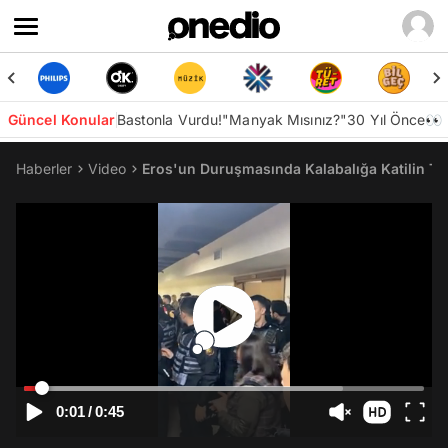
Güncel Konular
Bastonla Vurdu!
"Manyak Mısınız?"
30 Yıl Önce👀
Haberler
Video
Eros'un Duruşmasında Kalabalığa Katilin Tut
0:01
/
0:45