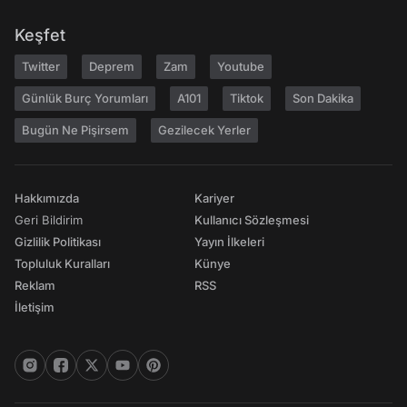
Keşfet
Twitter
Deprem
Zam
Youtube
Günlük Burç Yorumları
A101
Tiktok
Son Dakika
Bugün Ne Pişirsem
Gezilecek Yerler
Hakkımızda
Kariyer
Geri Bildirim
Kullanıcı Sözleşmesi
Gizlilik Politikası
Yayın İlkeleri
Topluluk Kuralları
Künye
Reklam
RSS
İletişim