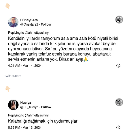
👇🏻
twitter.com
👇🏻