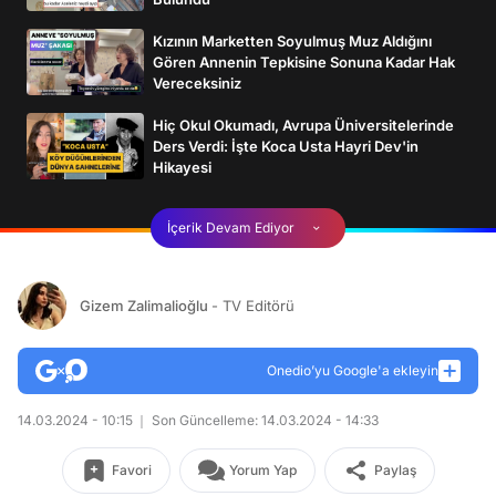
Kızının Marketten Soyulmuş Muz Aldığını
Gören Annenin Tepkisine Sonuna Kadar Hak
Vereceksiniz
Hiç Okul Okumadı, Avrupa Üniversitelerinde
Ders Verdi: İşte Koca Usta Hayri Dev'in
Hikayesi
İçerik Devam Ediyor
Gizem Zalimalioğlu
- TV Editörü
Onedio’yu Google'a ekleyin
14.03.2024 - 10:15
Son Güncelleme: 14.03.2024 - 14:33
Favori
Yorum Yap
Paylaş