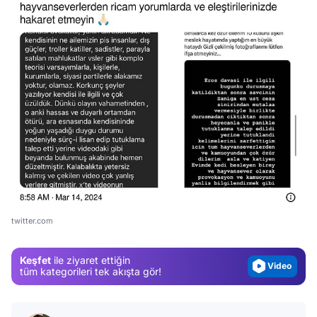
Video
Test
Gündem
Magazin
twitter.com
Video
Keşfet
ile ziyaret ettiğin
Test
tüm kategorileri tek akışta gör!