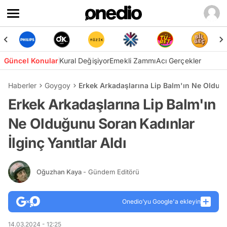
Güncel Konular
Kural Değişiyor
Emekli Zammı
Acı Gerçekler
Haberler
Goygoy
Erkek Arkadaşlarına Lip Balm'ın Ne Olduğu
Erkek Arkadaşlarına Lip Balm'ın
Ne Olduğunu Soran Kadınlar
İlginç Yanıtlar Aldı
Oğuzhan Kaya
- Gündem Editörü
Onedio’yu Google'a ekleyin
14.03.2024 - 12:25