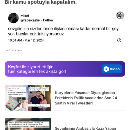
Bir kamu spotuyla kapatalım.
Video
Test
Gündem
Magazin
twitter.com
Video
Keşfet
ile ziyaret ettiğin
Test
tüm kategorileri tek akışta gör!
Kuryelerle Yaşanan Diyaloglardan
Erkeklerin Evlilik Vaadlerine Son 24
Saatin Viral Tweetleri
Sevgilisinin Arabasıyla Kaza Yapan