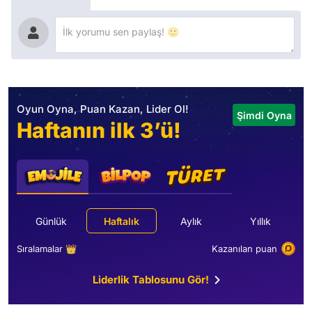
Oyun Oyna, Puan Kazan, Lider Ol!
Şimdi Oyna
Haftanın ilk 3’ü!
Günlük
Haftalık
Aylık
Yıllık
Sıralamalar 👑
Kazanılan puan
Liderlik Tablosunu Gör!