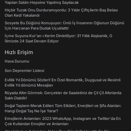
Yapılan Saldırı Hepsine Yapılmış Sayılacak
Hiçbir Tuzak Onu Durduramıyordu: 3 Yıldır Çiftçilerin Baş Belası
Olan Kedi Yakalandı
Sosyete Bu Düğünü Konuşuyor: Ünlü İş İnsanının Oğlunun Düğünü
İçin Harcanan Para Dudak Uçuklattı!
İçme Suyuna Kur'an-ı Kerim Dinletiliyor: 31 Yıllık Alışkanlık, O
İlimizde 24 Saat Devam Ediyor
Hızlı Erişim
Hava Durumu
Son Depremler Listesi
Evlilik Yıl Dönümü Sözleri! En Özel Romantik, Duygusal ve Resimli
Evlilik Yıl dönümü Mesajları
Rüyada Altın Görmek: Gerçekler de Saadetiniz de Çil Çil Altınlarda
Saklı Olabilir!
Doğal Taşların Merak Edilen Tüm Etkileri, Enerjileri ve Şifa Alanları:
Hangi Doğal Taş Ne İşe Yarar?
Emojilerin Anlamları: 2023 WhatsApp, Instagram ve Twitter'da En
Çok Kullanılan Emojiler ve Anlamları