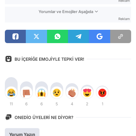
Reklam
Yorumlar ve Emojiler Aşağıda
Reklam
BU İÇERİĞE EMOJİYLE TEPKİ VER!
11
6
6
5
4
2
1
ONEDİO ÜYELERİ NE DİYOR?
Yorum Yazın