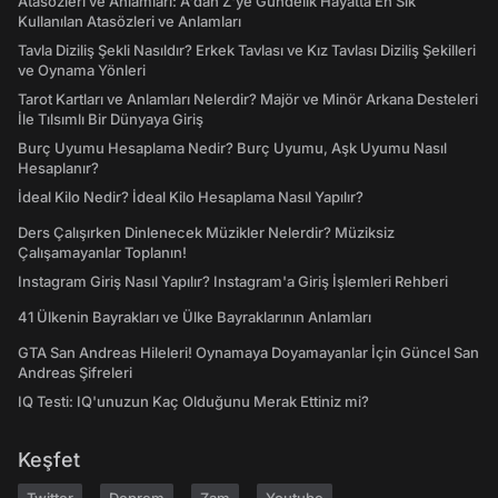
Atasözleri ve Anlamları: A'dan Z'ye Gündelik Hayatta En Sık
Kullanılan Atasözleri ve Anlamları
Tavla Diziliş Şekli Nasıldır? Erkek Tavlası ve Kız Tavlası Diziliş Şekilleri
ve Oynama Yönleri
Tarot Kartları ve Anlamları Nelerdir? Majör ve Minör Arkana Desteleri
İle Tılsımlı Bir Dünyaya Giriş
Burç Uyumu Hesaplama Nedir? Burç Uyumu, Aşk Uyumu Nasıl
Hesaplanır?
İdeal Kilo Nedir? İdeal Kilo Hesaplama Nasıl Yapılır?
Ders Çalışırken Dinlenecek Müzikler Nelerdir? Müziksiz
Çalışamayanlar Toplanın!
Instagram Giriş Nasıl Yapılır? Instagram'a Giriş İşlemleri Rehberi
41 Ülkenin Bayrakları ve Ülke Bayraklarının Anlamları
GTA San Andreas Hileleri! Oynamaya Doyamayanlar İçin Güncel San
Andreas Şifreleri
IQ Testi: IQ'unuzun Kaç Olduğunu Merak Ettiniz mi?
Keşfet