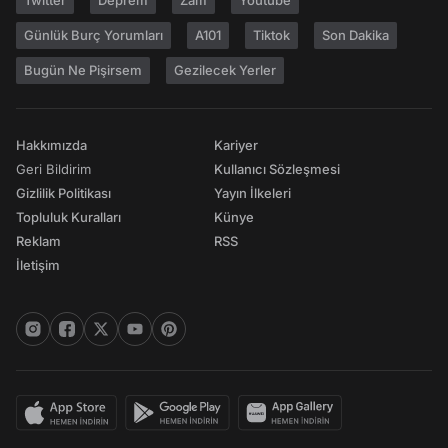
Twitter
Deprem
Zam
Youtube
Günlük Burç Yorumları
A101
Tiktok
Son Dakika
Bugün Ne Pişirsem
Gezilecek Yerler
Hakkımızda
Kariyer
Geri Bildirim
Kullanıcı Sözleşmesi
Gizlilik Politikası
Yayın İlkeleri
Topluluk Kuralları
Künye
Reklam
RSS
İletişim