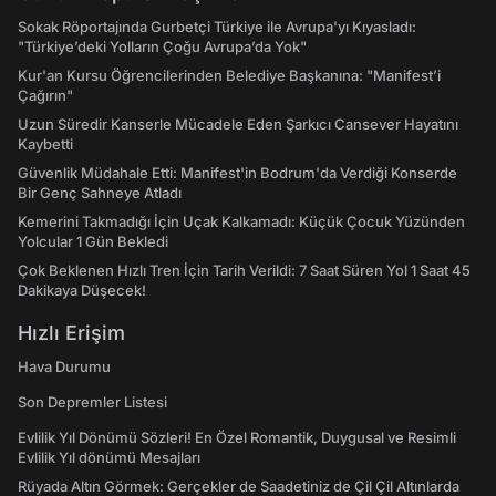
Sokak Röportajında Gurbetçi Türkiye ile Avrupa'yı Kıyasladı:
"Türkiye’deki Yolların Çoğu Avrupa’da Yok"
Kur'an Kursu Öğrencilerinden Belediye Başkanına: "Manifest’i
Çağırın"
Uzun Süredir Kanserle Mücadele Eden Şarkıcı Cansever Hayatını
Kaybetti
Güvenlik Müdahale Etti: Manifest'in Bodrum'da Verdiği Konserde
Bir Genç Sahneye Atladı
Kemerini Takmadığı İçin Uçak Kalkamadı: Küçük Çocuk Yüzünden
Yolcular 1 Gün Bekledi
Çok Beklenen Hızlı Tren İçin Tarih Verildi: 7 Saat Süren Yol 1 Saat 45
Dakikaya Düşecek!
Hızlı Erişim
Hava Durumu
Son Depremler Listesi
Evlilik Yıl Dönümü Sözleri! En Özel Romantik, Duygusal ve Resimli
Evlilik Yıl dönümü Mesajları
Rüyada Altın Görmek: Gerçekler de Saadetiniz de Çil Çil Altınlarda