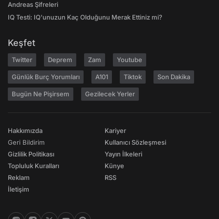
Andreas Şifreleri
IQ Testi: IQ'unuzun Kaç Olduğunu Merak Ettiniz mi?
Keşfet
Twitter
Deprem
Zam
Youtube
Günlük Burç Yorumları
A101
Tiktok
Son Dakika
Bugün Ne Pişirsem
Gezilecek Yerler
Hakkımızda
Kariyer
Geri Bildirim
Kullanıcı Sözleşmesi
Gizlilik Politikası
Yayın İlkeleri
Topluluk Kuralları
Künye
Reklam
RSS
İletişim