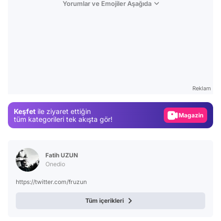
Yorumlar ve Emojiler Aşağıda
Video
Test
Reklam
Gündem
Magazin
Keşfet
ile ziyaret ettiğin
tüm kategorileri tek akışta gör!
Video
Test
Fatih UZUN
Onedio
https://twitter.com/fruzun
Tüm içerikleri