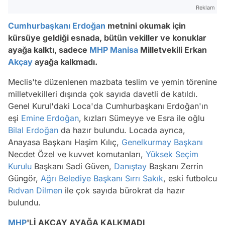
Reklam
Cumhurbaşkanı Erdoğan
metnini okumak için
kürsüye geldiği esnada, bütün vekiller ve konuklar
ayağa kalktı, sadece
MHP
Manisa
Milletvekili Erkan
Akçay
ayağa kalkmadı.
Meclis'te düzenlenen mazbata teslim ve yemin törenine
milletvekilleri dışında çok sayıda davetli de katıldı.
Genel Kurul'daki Loca'da Cumhurbaşkanı Erdoğan'ın
eşi
Emine Erdoğan
, kızları Sümeyye ve Esra ile oğlu
Bilal Erdoğan
da hazır bulundu. Locada ayrıca,
Anayasa Başkanı Haşim Kılıç,
Genelkurmay Başkanı
Necdet Özel ve kuvvet komutanları,
Yüksek Seçim
Kurulu
Başkanı Sadi Güven,
Danıştay
Başkanı Zerrin
Güngör,
Ağrı
Belediye Başkanı
Sırrı Sakık
, eski futbolcu
Rıdvan Dilmen
ile çok sayıda bürokrat da hazır
bulundu.
MHP
'Lİ AKÇAY AYAĞA KALKMADI