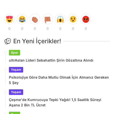
0
0
0
0
0
0
0
En Yeni İçerikler!
Spor
ultrAslan Lideri Sebahattin Şirin Gözaltına Alındı
Yaşam
Psikolojiye Göre Daha Mutlu Olmak İçin Almanız Gereken
5 Şey
Yaşam
Çeşme'de Kumrucuya Tepki Yağdı! 1,5 Saatlik Süreyi
Aşana 2 Bin TL Ücret