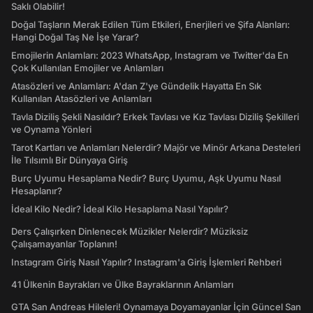
Saklı Olabilir!
Doğal Taşların Merak Edilen Tüm Etkileri, Enerjileri ve Şifa Alanları:
Hangi Doğal Taş Ne İşe Yarar?
Emojilerin Anlamları: 2023 WhatsApp, Instagram ve Twitter'da En
Çok Kullanılan Emojiler ve Anlamları
Atasözleri ve Anlamları: A'dan Z'ye Gündelik Hayatta En Sık
Kullanılan Atasözleri ve Anlamları
Tavla Diziliş Şekli Nasıldır? Erkek Tavlası ve Kız Tavlası Diziliş Şekilleri
ve Oynama Yönleri
Tarot Kartları ve Anlamları Nelerdir? Majör ve Minör Arkana Desteleri
İle Tılsımlı Bir Dünyaya Giriş
Burç Uyumu Hesaplama Nedir? Burç Uyumu, Aşk Uyumu Nasıl
Hesaplanır?
İdeal Kilo Nedir? İdeal Kilo Hesaplama Nasıl Yapılır?
Ders Çalışırken Dinlenecek Müzikler Nelerdir? Müziksiz
Çalışamayanlar Toplanın!
Instagram Giriş Nasıl Yapılır? Instagram'a Giriş İşlemleri Rehberi
41 Ülkenin Bayrakları ve Ülke Bayraklarının Anlamları
GTA San Andreas Hileleri! Oynamaya Doyamayanlar İçin Güncel San