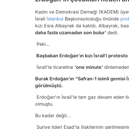
Kadın ve Demokrasi Derneği (KADEM) üyes
İsrail
İstanbul
Başkonsolosluğu önünde
pro
kızı Esra Albayrak da katıldı. Albayrak, ba
daha fazla uzamadan son bulur'
dedi.
Peki…
Başbakan Erdoğan’ın kızı İsrail’i protes
İsrail'le ticaretine
'one minute'
dinlemeden
Burak Erdoğan'ın “Saf­ran-1 isimli gemisi İs­ra­
görülmüştü.
Erdoğan'ın İsrail'le tam gaz devam eden tic
olmuştu.
Bu kadar değil...
Su­ri­ye li­de­ri Esa­d'la ilişkilerinin geril