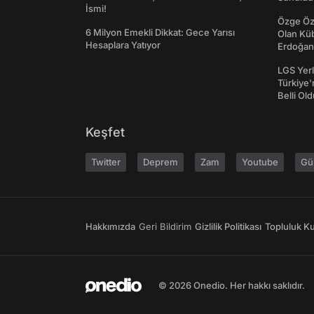
İsmi!
Özge Özp
6 Milyon Emekli Dikkat: Gece Yarısı
Olan Kü
Hesaplara Yatıyor
Erdoğan'
LGS Yerl
Türkiye'
Belli Ol
Keşfet
Twitter
Deprem
Zam
Youtube
Gü
Hakkımızda
Geri Bildirim
Gizlilik Politikası
Topluluk Kur
© 2026 Onedio. Her hakkı saklıdır.