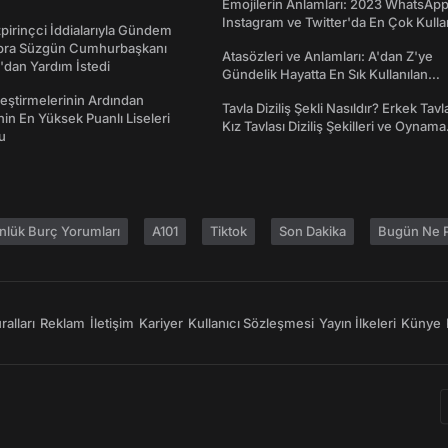
Emojilerin Anlamları: 2023 WhatsApp
Instagram ve Twitter'da En Çok Kulla
irinçci İddialarıyla Gündem
Emojiler ve Anlamları
bra Süzgün Cumhurbaşkanı
Atasözleri ve Anlamları: A'dan Z'ye
dan Yardım İstedi
Gündelik Hayatta En Sık Kullanılan
Atasözleri ve Anlamları
eştirmelerinin Ardından
Tavla Diziliş Şekli Nasıldır? Erkek Tavl
nin En Yüksek Puanlı Liseleri
Kız Tavlası Diziliş Şekilleri ve Oynama
du
Yönleri
nlük Burç Yorumları
A101
Tiktok
Son Dakika
Bugün Ne P
alları
Reklam
İletişim
Kariyer
Kullanıcı Sözleşmesi
Yayın İlkeleri
Künye