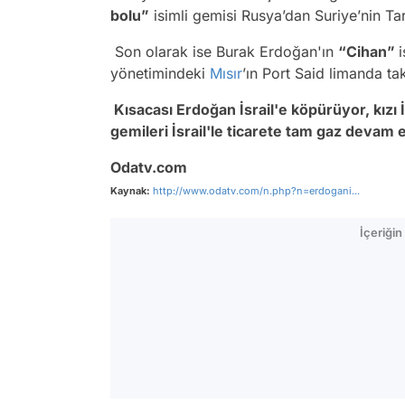
bo­lu­”
isim­li ge­mi­si Rus­ya­’dan Su­ri­ye­’nin Ta
Son olarak ise Burak Erdoğan'ın
“Cihan”
yönetimindeki
Mısır
’ın Port Said limanda tak
Kısacası Erdoğan İsrail'e köpürüyor, kızı 
gemileri İsrail'le ticarete tam gaz devam 
Odatv.com
Kaynak:
http://www.odatv.com/n.php?n=erdogani...
İçeriği