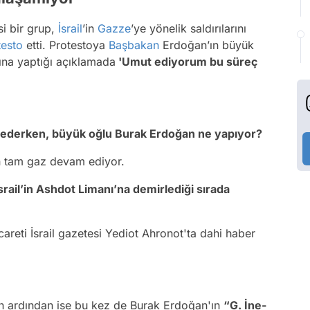
i bir grup,
İsrail
’in
Gazze
’ye yönelik saldırılarını
testo
etti. Protestoya
Başbakan
Erdoğan’ın büyük
sına yaptığı açıklamada
'Umut ediyorum bu süreç
to ederken, büyük oğlu Burak Erdoğan ne yapıyor?
 tam gaz devam ediyor.
il’­in Ash­dot Li­ma­nı­’na de­mir­le­diği sırada
areti İsrail gazetesi Yediot Ahronot'ta dahi haber
mesinin ardından ise bu kez de Burak Erdoğan'ın
“G. İne­