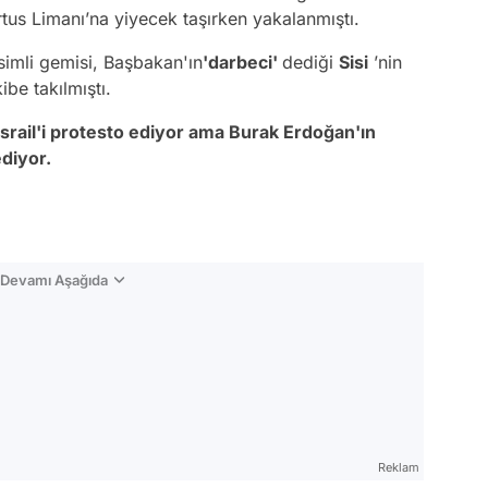
r­tus Li­ma­nı­’na yi­ye­cek ta­şı­rken yakalanmıştı.
isimli gemisi, Başbakan'ın
'darbeci'
dediği
Sisi
’nin
ibe takılmıştı.
İsrail'i protesto ediyor ama Burak Erdoğan'ın
ediyor.
n Devamı Aşağıda
Video
Test
Reklam