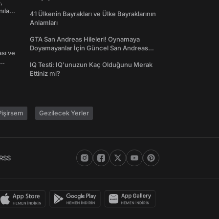
,
nılan
41 Ülkenin Bayrakları ve Ülke Bayraklarının
Anlamları
GTA San Andreas Hileleri! Oynamaya
Doyamayanlar İçin Güncel San Andreas
ası ve
Şifreleri
IQ Testi: IQ'unuzun Kaç Olduğunu Merak
Ettiniz mi?
işirsem
Gezilecek Yerler
RSS