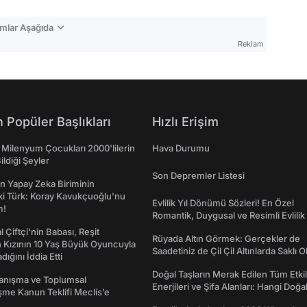
mlar Aşağıda
Reklam
 Popüler Başlıkları
Hızlı Erişim
 Milenyum Çocukları 2000'lilerin
Hava Durumu
ildiği Şeyler
Son Depremler Listesi
n Yapay Zeka Biriminin
ki Türk: Koray Kavukçuoğlu'nu
Evlilik Yıl Dönümü Sözleri! En Özel
m!
Romantik, Duygusal ve Resimli Evlilik 
dönümü Mesajları
l Çiftçi'nin Babası, Reşit
Rüyada Altın Görmek: Gerçekler de
 Kızının 10 Yaş Büyük Oyuncuyla
Saadetiniz de Çil Çil Altınlarda Saklı Ol
ığını İddia Etti
Doğal Taşların Merak Edilen Tüm Etkil
yanışma ve Toplumsal
Enerjileri ve Şifa Alanları: Hangi Doğa
me Kanun Teklifi Meclis’e
Ne İşe Yarar?