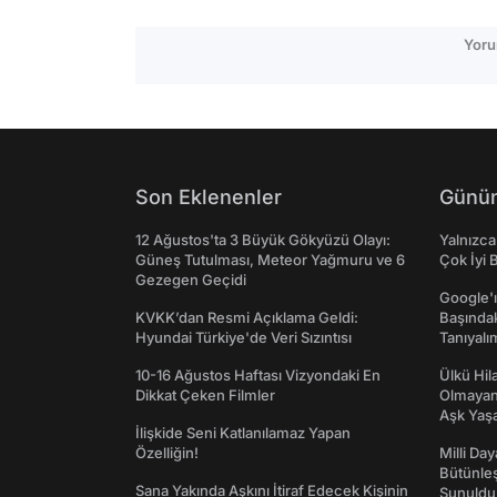
Yoru
Son Eklenenler
Günün
12 Ağustos'ta 3 Büyük Gökyüzü Olayı:
Yalnızca
Güneş Tutulması, Meteor Yağmuru ve 6
Çok İyi B
Gezegen Geçidi
Google'ı
KVKK’dan Resmi Açıklama Geldi:
Başında
Hyundai Türkiye'de Veri Sızıntısı
Tanıyalı
10-16 Ağustos Haftası Vizyondaki En
Ülkü Hila
Dikkat Çeken Filmler
Olmayan
Aşk Yaşad
İlişkide Seni Katlanılamaz Yapan
Özelliğin!
Milli Da
Bütünleş
Sana Yakında Aşkını İtiraf Edecek Kişinin
Sunuldu