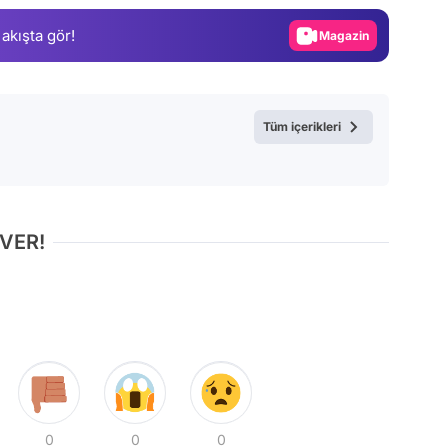
Gündem
 akışta gör!
Magazin
Video
Test
Tüm içerikleri
 VER!
0
0
0