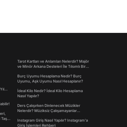
Tarot Kartları ve Anlamları Nelerdir? Majör
ve Minör Arkana Desteleri İle Tılsımlı Bir
Dünyaya Giriş
Burç Uyumu Hesaplama Nedir? Burç
Uyumu, Aşk Uyumu Nasıl Hesaplanır?
Yıl
İdeal Kilo Nedir? İdeal Kilo Hesaplama
Nasıl Yapılır?
abilir!
Ders Çalışırken Dinlenecek Müzikler
Nelerdir? Müziksiz Çalışamayanlar
eri,
Toplanın!
l Taş
Instagram Giriş Nasıl Yapılır? Instagram'a
Giriş İşlemleri Rehberi