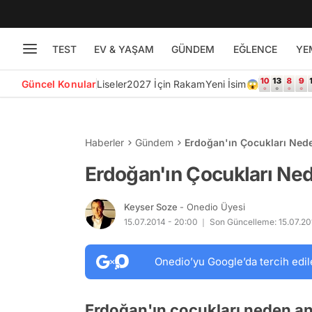
TEST
EV & YAŞAM
GÜNDEM
EĞLENCE
YE
Güncel Konular
Liseler
2027 İçin Rakam
Yeni İsim😱
Haberler
Gündem
Erdoğan'ın Çocukları Ned
Erdoğan'ın Çocukları Ne
Keyser Soze
- Onedio Üyesi
15.07.2014 - 20:00
Son Güncelleme: 15.07.201
Onedio’yu Google’da tercih edil
Erdoğan'ın çocukları neden a