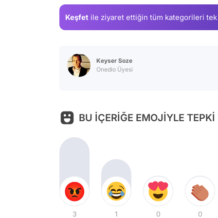
Keşfet
ile ziyaret ettiğin
tüm kategorileri tek
Keyser Soze
Onedio Üyesi
BU İÇERİĞE EMOJİYLE TEPKİ
3
1
0
0