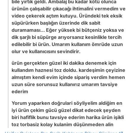
bile yırtık geldi. Ambalaj bu kadar kötü olunca
ürünün çalışabilir çıkacağı ihtimalini vermedim ve
video çekerek açtım kutuyu. Üründeki tek eksik
süpürürken başlığın üzerinde dik sabit
duramaması... Eğer yüksek bi bütçeniz yoksa ve
dik şarjlı bi süpürge arıyorsanız kesinlikle tercih
edilebilir bi ürün. Umarım kullanım ömrüde uzun
olur ve kullanıcısını sevindirir.
ürün gerçekten güzel iki dakika denemek için
kullandım haznesi toz doldu. kardeşimin çeyizine
almıştım kendi evim içinde sipariş verdim hemen
uzun süre sorunsuz kullanırız umarım tavsiye
ederim
Yorum yaparken doğrulari söyliyelim aldiğim en
iyi ürün çekim gücü güzel dikat edecek şeyden
biri hafiflik bunu tavsiye ederim harika ürün işikli
toz torbasiz kolay kulanim düşünmeden alin