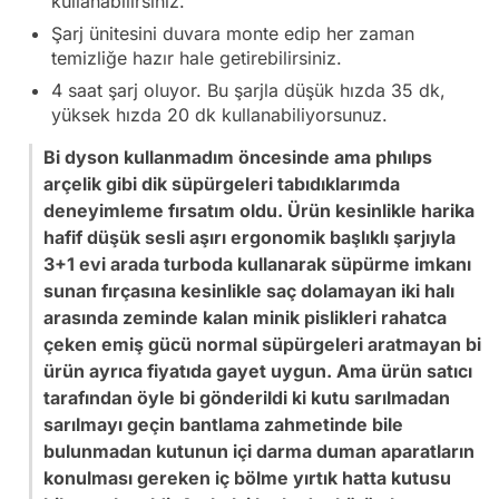
kullanabilirsiniz.
Şarj ünitesini duvara monte edip her zaman
temizliğe hazır hale getirebilirsiniz.
4 saat şarj oluyor. Bu şarjla düşük hızda 35 dk,
yüksek hızda 20 dk kullanabiliyorsunuz.
Bi dyson kullanmadım öncesinde ama phılıps
arçelik gibi dik süpürgeleri tabıdıklarımda
deneyimleme fırsatım oldu. Ürün kesinlikle harika
hafif düşük sesli aşırı ergonomik başlıklı şarjıyla
3+1 evi arada turboda kullanarak süpürme imkanı
sunan fırçasına kesinlikle saç dolamayan iki halı
arasında zeminde kalan minik pislikleri rahatca
çeken emiş gücü normal süpürgeleri aratmayan bi
ürün ayrıca fiyatıda gayet uygun. Ama ürün satıcı
tarafından öyle bi gönderildi ki kutu sarılmadan
sarılmayı geçin bantlama zahmetinde bile
bulunmadan kutunun içi darma duman aparatların
konulması gereken iç bölme yırtık hatta kutusu