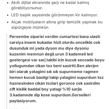
Akıllı dijital ekranında şarjı ne kadar kalmış
görebiliyorsunuz.
LED başlık sayesinde görünmeyen kir kalmıyor.
Alçak mobilyaların altına girip temizlik yapmak bu
süpürgeyle mümkün.
Persembe siparisi verdim cumartesi bana ulasti
carsiya insem bukadar hizli olurdu oncelikle cok
dusunduk mi yada dyson mu diye dysonu
kuzenim memnun degil.urun 3 kademeli led
gostergesi var sarj takibi icin kucuk seccade boyu
yollugumdan cikan toz beni sasirtti.Ben alerjen
biri olarak yatagimi sık sık supurmeme ragmen
hemen kucuk basligi takip yatagimi supurdum toz
haznesinden cikan tozlari gorunce cok sasirdim
cift kisilik baddal boy yatagi %10 sarjla
3.kadamede dip kose supurdum.Gorselleri
paylasiyorum.