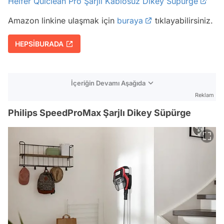
Heifer Quiclean Pro Şarjlı Kablosuz Dikey Süpürge
Amazon linkine ulaşmak için
buraya
tıklayabilirsiniz.
HEPSİBURADA
İçeriğin Devamı Aşağıda
Reklam
Philips SpeedProMax Şarjlı Dikey Süpürge