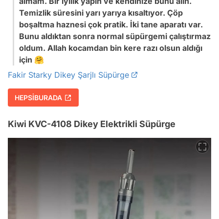
almam. Bir iyilik yapın ve kendinize bunu alın.
Temizlik süresini yarı yarıya kısaltıyor. Çöp
boşaltma haznesi çok pratik. İki tane aparatı var.
Bunu aldıktan sonra normal süpürgemi çalıştırmaz
oldum. Allah kocamdan bin kere razı olsun aldığı
için 🤗
Fakir Starky Dikey Şarjlı Süpürge
HEPSİBURADA
Kiwi KVC-4108 Dikey Elektrikli Süpürge