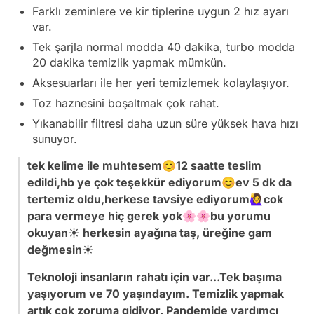
Farklı zeminlere ve kir tiplerine uygun 2 hız ayarı
var.
Tek şarjla normal modda 40 dakika, turbo modda
20 dakika temizlik yapmak mümkün.
Aksesuarları ile her yeri temizlemek kolaylaşıyor.
Toz haznesini boşaltmak çok rahat.
Yıkanabilir filtresi daha uzun süre yüksek hava hızı
sunuyor.
tek kelime ile muhtesem😊12 saatte teslim
edildi,hb ye çok teşekkür ediyorum😊ev 5 dk da
tertemiz oldu,herkese tavsiye ediyorum🙋‍♀️cok
para vermeye hiç gerek yok🌸🌸bu yorumu
okuyan☀️ herkesin ayağına taş, üreğine gam
değmesin☀️
Teknoloji insanların rahatı için var...Tek başıma
yaşıyorum ve 70 yaşındayım. Temizlik yapmak
artık çok zoruma gidiyor. Pandemide yardımcı