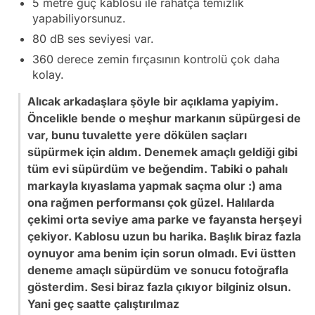
5 metre güç kablosu ile rahatça temizlik
yapabiliyorsunuz.
80 dB ses seviyesi var.
360 derece zemin fırçasının kontrolü çok daha
kolay.
Alıcak arkadaşlara şöyle bir açıklama yapiyim.
Öncelikle bende o meşhur markanın süpürgesi de
var, bunu tuvalette yere dökülen saçları
süpürmek için aldım. Denemek amaçlı geldiği gibi
tüm evi süpürdüm ve beğendim. Tabiki o pahalı
markayla kıyaslama yapmak saçma olur :) ama
ona rağmen performansı çok güzel. Halılarda
çekimi orta seviye ama parke ve fayansta herşeyi
çekiyor. Kablosu uzun bu harika. Başlık biraz fazla
oynuyor ama benim için sorun olmadı. Evi üstten
deneme amaçlı süpürdüm ve sonucu fotoğrafla
gösterdim. Sesi biraz fazla çıkıyor bilginiz olsun.
Yani geç saatte çalıştırılmaz