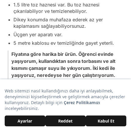
1.5 litre toz haznesi var. Bu toz haznesi
çıkarılabiliyor ve temizlenebiliyor.
Dikey konumda muhafaza ederek az yer
kaplamasını sağlayabiliyorsunuz.
Üçgen yer aparatı var.
5 metre kablosu ev temizliğinde gayet yeterli.
Fiyatına göre harika bir ürün. Öğrenci evinde
yaşıyorum, kullandıktan sonra torbasını ve alt
kısmını çamaşır suyu ile yıkıyorum. İki kedi ile
yaşıyoruz, neredeyse her gün çalıştırıyorum.
Koltukların altına bile giriyor süpürge. Hiçbir sıkıntı
görmedim. Taa ki arkadaşım süpürgeyi torbasız
kullanıp motoru mahvedene kadar. Yenisini sipariş
ettim, böylece torba vs yedeğim oldu, motoru
değiştirir değiştirir kullanırım. IQ seviyeniz 5
değilse ve bir torbanın hakkından gelmeyi
becerirseniz süper ürün.