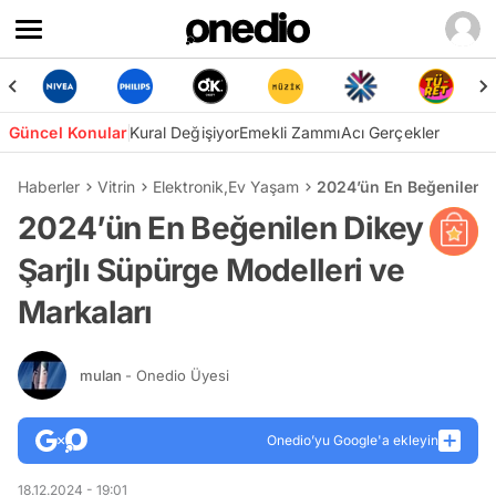
Güncel Konular
Kural Değişiyor
Emekli Zammı
Acı Gerçekler
Haberler
Vitrin
Elektronik
,
Ev Yaşam
2024’ün En Beğenilen D
2024’ün En Beğenilen Dikey
Şarjlı Süpürge Modelleri ve
Markaları
mulan
- Onedio Üyesi
Onedio’yu Google'a ekleyin
18.12.2024 - 19:01