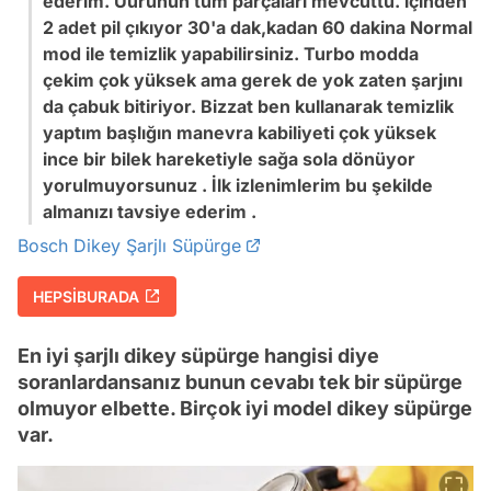
ederim. Üürünün tüm parçaları mevcuttu. içinden
2 adet pil çıkıyor 30'a dak,kadan 60 dakina Normal
mod ile temizlik yapabilirsiniz. Turbo modda
çekim çok yüksek ama gerek de yok zaten şarjını
da çabuk bitiriyor. Bizzat ben kullanarak temizlik
yaptım başlığın manevra kabiliyeti çok yüksek
ince bir bilek hareketiyle sağa sola dönüyor
yorulmuyorsunuz . İlk izlenimlerim bu şekilde
almanızı tavsiye ederim .
Bosch Dikey Şarjlı Süpürge
HEPSİBURADA
En iyi şarjlı dikey süpürge hangisi diye
soranlardansanız bunun cevabı tek bir süpürge
olmuyor elbette. Birçok iyi model dikey süpürge
var.