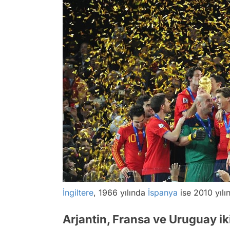
İngiltere
, 1966 yılında
İspanya
ise 2010 yılı
Arjantin, Fransa ve Uruguay i