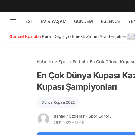
TEST
EV & YAŞAM
GÜNDEM
EĞLENCE
YE
Güncel Konular
Kural Değişiyor
Emekli Zammı
Acı Gerçekler
Haberler
Spor
Futbol
En Çok Dünya Kupası
En Çok Dünya Kupası Ka
Kupası Şampiyonları
Dünya Kupası 2022
Bahadır Özdemir
- Spor Editörü
26.11.2022 - 15:06