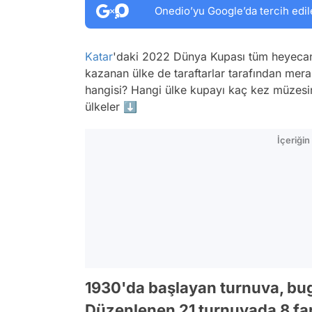
Onedio’yu Google’da tercih edil
Katar
'daki 2022 Dünya Kupası tüm heyecan
kazanan ülke de taraftarlar tarafından mer
hangisi? Hangi ülke kupayı kaç kez müzes
ülkeler ⬇️
İçeriği
1930'da başlayan turnuva, bu
Düzenlenen 21 turnuvada 8 far