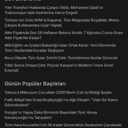
Yılın Transferi Hakkında Çarpıcı İddia: Mohamed Salah'ın
Trabzonspor’daki Gelirlerine Haciz Engeli!
Türkiye'nin Ünlü AVM'si Kapandı, Tüm Mağazalar Boşaltıldı: Metro
Çıkışını Kullananlara Uyarı Yapıldı
Altın Fiyatında Son 28 Haftanın Rekoru Kırıldı: 7 Ağustos Cuma Gram
Altın Fiyatı Ne Kadar?
Milli Eğitim ve İçişleri Bakanlığı’ndan Ortak Karar: Yeni Dönemde
Tüm Okullardaki Kurallar Değişiyor
Koca Ülkede Tüm Sular Zehirli Çıktı: Temizlemesi Asırlar Sürecek
Yıllar Sonra Ortaya Çıktı: Poyraz Karayel'in Meltem'i Hare Sürel
Evlendi!
Günün Popüler Başlıkları
Yalnızca Milenyum Çocukları 2000'lilerin Çok İyi Bildiği Şeyler
Fatih Altaylı'dan Erdal Beşikçioğlu'na Ağır Eleştiri: "Ulan Siz Kamu
Görevlisisiniz"
Google'ın Yapay Zeka Biriminin Başındaki Türk: Koray
Kavukçuoğlu'nu Tanıyalım!
Türk Hava Kuvvetleri'nin İlk Kadın Generalinin Dedesinin Çanakkale