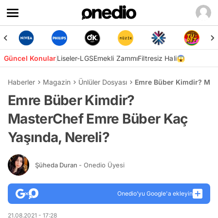
Güncel Konular
Liseler-LGS
Emekli Zammı
Filtresiz Hali😱
Haberler
Magazin
Ünlüler Dosyası
Emre Büber Kimdir? Mast
Emre Büber Kimdir?
MasterChef Emre Büber Kaç
Yaşında, Nereli?
Şüheda Duran
- Onedio Üyesi
Onedio’yu Google'a ekleyin
21.08.2021 - 17:28