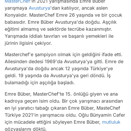
MasterChef
'in 2021 yarışmasında Emre Büber
yarışmaya
Avusturya
'dan katılıyor, ancak aslen
Konyalıdır. MasterChef Emre 26 yaşında ve bir çocuk
babasıdır. Emre Büber Avusturya'da doğdu. Aşçılık
eğitimi almamış ve sektörde tecrübe kazanmıştır.
Yarışmada iddialı tavırları ve başarılı yemekleri ile
jürinin ilgisini çekiyor.
Masterchef'e şampiyon olmak için geldiğini ifade etti.
Ailesinden dedesi 1969'da Avusturya'ya gitti. Emre de
Avusturya'da doğdu ancak 12 yaşında Türkiye'ye
geldi. 19 yaşında da Avusturya'ya geri döndü. İş
bulamadığı için aşçılığa başladı.
Emre Büber, MasterChef'te 15. önlüğü giyen ve ana
kadroya geçen isim oldu. Bir çok yarışmacı arasından
en iyi yaratıcı tabağı çıkaran Emre Büber, MasteChef
Türkiye 2021'in yarışmacısı oldu. Oğlu Bünyamin Cafer
için mücadele ettiğini söyleyen Emre Büber,
mutluluk
gözyaşlarını döktü.