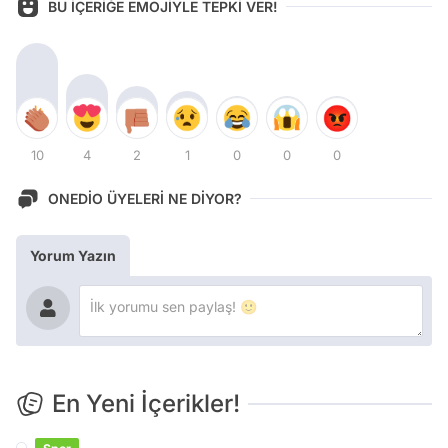
BU İÇERİĞE EMOJİYLE TEPKİ VER!
10
4
2
1
0
0
0
ONEDİO ÜYELERİ NE DİYOR?
Yorum Yazın
En Yeni İçerikler!