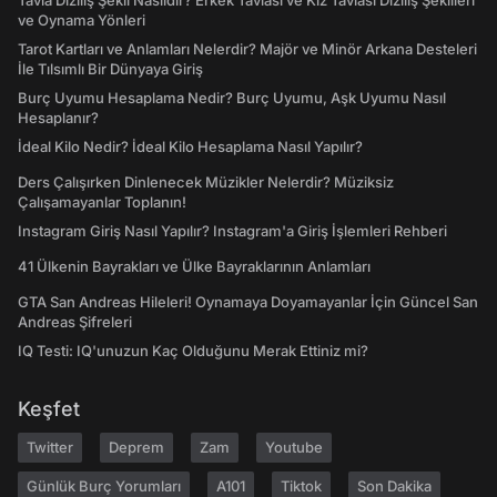
Tavla Diziliş Şekli Nasıldır? Erkek Tavlası ve Kız Tavlası Diziliş Şekilleri
ve Oynama Yönleri
Tarot Kartları ve Anlamları Nelerdir? Majör ve Minör Arkana Desteleri
İle Tılsımlı Bir Dünyaya Giriş
Burç Uyumu Hesaplama Nedir? Burç Uyumu, Aşk Uyumu Nasıl
Hesaplanır?
İdeal Kilo Nedir? İdeal Kilo Hesaplama Nasıl Yapılır?
Ders Çalışırken Dinlenecek Müzikler Nelerdir? Müziksiz
Çalışamayanlar Toplanın!
Instagram Giriş Nasıl Yapılır? Instagram'a Giriş İşlemleri Rehberi
41 Ülkenin Bayrakları ve Ülke Bayraklarının Anlamları
GTA San Andreas Hileleri! Oynamaya Doyamayanlar İçin Güncel San
Andreas Şifreleri
IQ Testi: IQ'unuzun Kaç Olduğunu Merak Ettiniz mi?
Keşfet
Twitter
Deprem
Zam
Youtube
Günlük Burç Yorumları
A101
Tiktok
Son Dakika