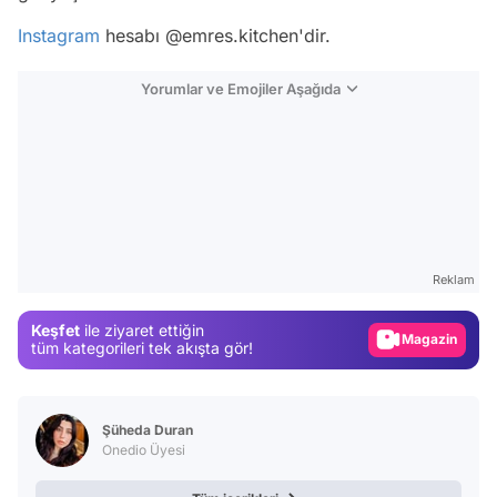
Instagram
hesabı @emres.kitchen'dir.
Yorumlar ve Emojiler Aşağıda
Video
Test
Reklam
Gündem
Keşfet
ile ziyaret ettiğin
Magazin
tüm kategorileri tek akışta gör!
Video
Test
Şüheda Duran
Onedio Üyesi