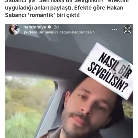
Sabancı'ya "Sen Nasıl Bir Sevgilisin?" efektini
uyguladığı anları paylaştı. Efekte göre Hakan
Sabancı 'romantik' biri çıktı!