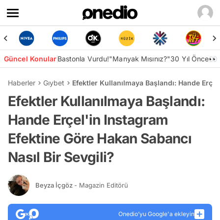
Güncel Konular
Bastonla Vurdu!
"Manyak Mısınız?"
30 Yıl Önce👀
Haberler
Gıybet
Efektler Kullanılmaya Başlandı: Hande Erçel
Efektler Kullanılmaya Başlandı:
Hande Erçel'in Instagram
Efektine Göre Hakan Sabancı
Nasıl Bir Sevgili?
Beyza İçgöz
- Magazin Editörü
Onedio’yu Google'a ekleyin