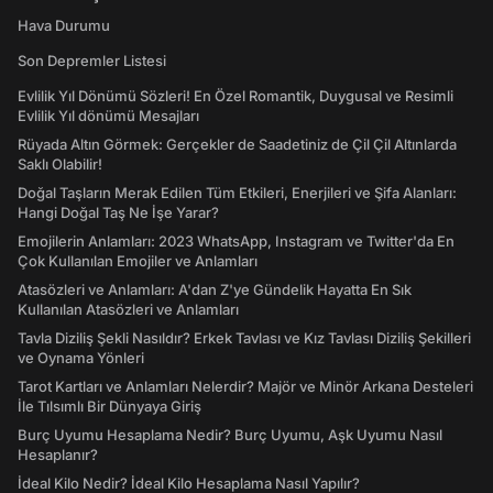
Hava Durumu
Son Depremler Listesi
Evlilik Yıl Dönümü Sözleri! En Özel Romantik, Duygusal ve Resimli
Evlilik Yıl dönümü Mesajları
Rüyada Altın Görmek: Gerçekler de Saadetiniz de Çil Çil Altınlarda
Saklı Olabilir!
Doğal Taşların Merak Edilen Tüm Etkileri, Enerjileri ve Şifa Alanları:
Hangi Doğal Taş Ne İşe Yarar?
Emojilerin Anlamları: 2023 WhatsApp, Instagram ve Twitter'da En
Çok Kullanılan Emojiler ve Anlamları
Atasözleri ve Anlamları: A'dan Z'ye Gündelik Hayatta En Sık
Kullanılan Atasözleri ve Anlamları
Tavla Diziliş Şekli Nasıldır? Erkek Tavlası ve Kız Tavlası Diziliş Şekilleri
ve Oynama Yönleri
Tarot Kartları ve Anlamları Nelerdir? Majör ve Minör Arkana Desteleri
İle Tılsımlı Bir Dünyaya Giriş
Burç Uyumu Hesaplama Nedir? Burç Uyumu, Aşk Uyumu Nasıl
Hesaplanır?
İdeal Kilo Nedir? İdeal Kilo Hesaplama Nasıl Yapılır?