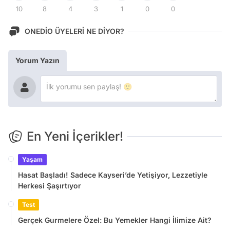
10
8
4
3
1
0
0
ONEDİO ÜYELERİ NE DİYOR?
Yorum Yazın
En Yeni İçerikler!
Yaşam
Hasat Başladı! Sadece Kayseri’de Yetişiyor, Lezzetiyle
Herkesi Şaşırtıyor
Test
Gerçek Gurmelere Özel: Bu Yemekler Hangi İlimize Ait?