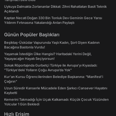
Uykuya Dalmakta Zorlananlar Dikkat: Zihni Rahatlatan Basit Teknik
Açıklandı
Kaptan Necati Doğan 330 Bin Tonluk Dev Geminin Gece Yarısı
Yıldırım Fırtınasına Yakalandığı Anları Paylaştı
Günün Popüler Başlıkları
Beşiktaş-Üsküdar Vapurunda Yaşlı Kadın, Şort Giyen Kadının
Bacağına Bastonla Vurdu!
Yaşamak İstediğin Ülke Hangisi? Haritadaki Yerini Değil,
Yaşayacağın Hayatı Seçiyorsun!
Sokak Röportajında Gurbetçi Türkiye ile Avrupa'yı Kıyasladı:
"Türkiye’deki Yolların Çoğu Avrupa’da Yok"
Kur'an Kursu Öğrencilerinden Belediye Başkanına: "Manifest’i
Çağırın"
Uzun Süredir Kanserle Mücadele Eden Şarkıcı Cansever Hayatını
Kaybetti
Kemerini Takmadığı İçin Uçak Kalkamadı: Küçük Çocuk Yüzünden
Yolcular 1 Gün Bekledi
Hızlı Erişim