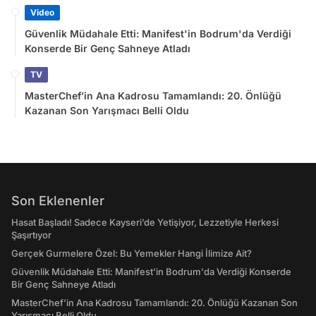
Video
Güvenlik Müdahale Etti: Manifest'in Bodrum'da Verdiği
Konserde Bir Genç Sahneye Atladı
TV
MasterChef’in Ana Kadrosu Tamamlandı: 20. Önlüğü
Kazanan Son Yarışmacı Belli Oldu
Son Eklenenler
Hasat Başladı! Sadece Kayseri’de Yetişiyor, Lezzetiyle Herkesi
Şaşırtıyor
Gerçek Gurmelere Özel: Bu Yemekler Hangi İlimize Ait?
Güvenlik Müdahale Etti: Manifest'in Bodrum'da Verdiği Konserde
Bir Genç Sahneye Atladı
MasterChef’in Ana Kadrosu Tamamlandı: 20. Önlüğü Kazanan Son
Yarışmacı Belli Oldu