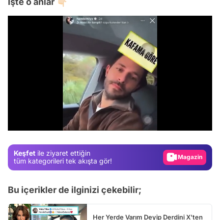
İşte o anlar 👇🏻
Video
Test
/
Gündem
Magazin
Keşfet
ile ziyaret ettiğin
Video
tüm kategorileri tek akışta gör!
Test
Bu içerikler de ilginizi çekebilir;
Her Yerde Varım Deyip Derdini X'ten