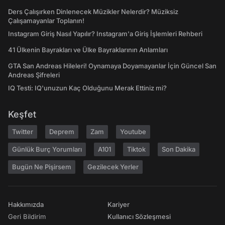
Ders Çalışırken Dinlenecek Müzikler Nelerdir? Müziksiz
Çalışamayanlar Toplanın!
Instagram Giriş Nasıl Yapılır? Instagram'a Giriş İşlemleri Rehberi
41 Ülkenin Bayrakları ve Ülke Bayraklarının Anlamları
GTA San Andreas Hileleri! Oynamaya Doyamayanlar İçin Güncel San
Andreas Şifreleri
IQ Testi: IQ'unuzun Kaç Olduğunu Merak Ettiniz mi?
Keşfet
Twitter
Deprem
Zam
Youtube
Günlük Burç Yorumları
A101
Tiktok
Son Dakika
Bugün Ne Pişirsem
Gezilecek Yerler
Hakkımızda
Kariyer
Geri Bildirim
Kullanıcı Sözleşmesi