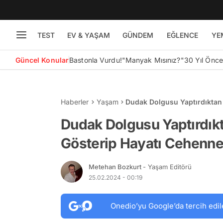
TEST
EV & YAŞAM
GÜNDEM
EĞLENCE
YE
Güncel Konular
Bastonla Vurdu!
"Manyak Mısınız?"
30 Yıl Önc
Haberler
Yaşam
Dudak Dolgusu Yaptırdıktan
Dönen Kadın
Dudak Dolgusu Yaptırdıkt
Gösterip Hayatı Cehenn
Metehan Bozkurt
- Yaşam Editörü
25.02.2024 - 00:19
Onedio’yu Google’da tercih edil