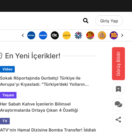
Giriş Yap
Görüş Bildir
En Yeni İçerikler!
Video
Sokak Röportajında Gurbetçi Türkiye ile
Avrupa'yı Kıyasladı: "Türkiye’deki Yolların
Çoğu Avrupa’da Yok"
Yaşam
Her Sabah Kahve İçenlerin Bilimsel
Araştırmalarda Ortaya Çıkan 4 Özelliği
TV
ATV'nin Hamal Dizisine Bomba Transfer! İddialı