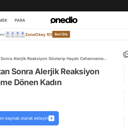
MEK
PARA
e👀
ZoneOkey 101
Seri Diz
 Sonra Alerjik Reaksiyon Gösterip Hayatı Cehenneme
an Sonra Alerjik Reaksiyon
eme Dönen Kadın
en kaynak olarak ekleyin