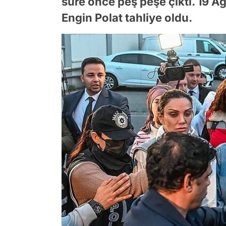
süre önce peş peşe çıktı. 19 Ağ
Engin Polat tahliye oldu.