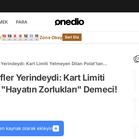
MEK
PARA

Zone Okey
Seri Diz
 Yerindeydi: Kart Limiti Yetmeyen Dilan Polat'tan
ler Yerindeydi: Kart Limiti
 "Hayatın Zorlukları" Demeci!
en kaynak olarak ekleyin