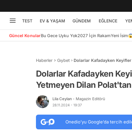
TEST
EV & YAŞAM
GÜNDEM
EĞLENCE
YE
Güncel Konular
Bu Gece Uyku Yok
2027 İçin Rakam
Yeni İsim
Haberler
Gıybet
Dolarlar Kafadayken Keyifler
"Hayatın Zorlukları" Demeci!
Dolarlar Kafadayken Keyif
Yetmeyen Dilan Polat'tan
Lila Ceylan
- Magazin Editörü
28.11.2024 - 19:37
Onedio’yu Google’da tercih edil