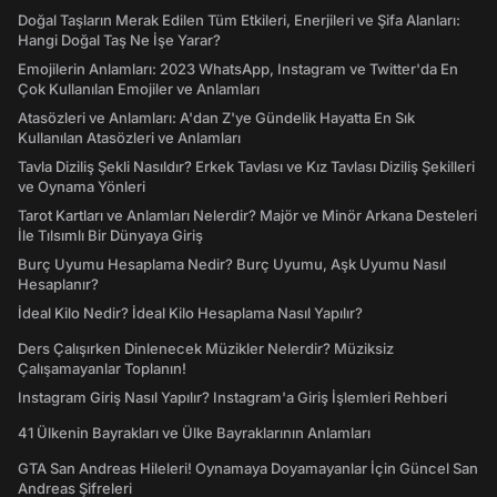
Doğal Taşların Merak Edilen Tüm Etkileri, Enerjileri ve Şifa Alanları:
Hangi Doğal Taş Ne İşe Yarar?
Emojilerin Anlamları: 2023 WhatsApp, Instagram ve Twitter'da En
Çok Kullanılan Emojiler ve Anlamları
Atasözleri ve Anlamları: A'dan Z'ye Gündelik Hayatta En Sık
Kullanılan Atasözleri ve Anlamları
Tavla Diziliş Şekli Nasıldır? Erkek Tavlası ve Kız Tavlası Diziliş Şekilleri
ve Oynama Yönleri
Tarot Kartları ve Anlamları Nelerdir? Majör ve Minör Arkana Desteleri
İle Tılsımlı Bir Dünyaya Giriş
Burç Uyumu Hesaplama Nedir? Burç Uyumu, Aşk Uyumu Nasıl
Hesaplanır?
İdeal Kilo Nedir? İdeal Kilo Hesaplama Nasıl Yapılır?
Ders Çalışırken Dinlenecek Müzikler Nelerdir? Müziksiz
Çalışamayanlar Toplanın!
Instagram Giriş Nasıl Yapılır? Instagram'a Giriş İşlemleri Rehberi
41 Ülkenin Bayrakları ve Ülke Bayraklarının Anlamları
GTA San Andreas Hileleri! Oynamaya Doyamayanlar İçin Güncel San
Andreas Şifreleri