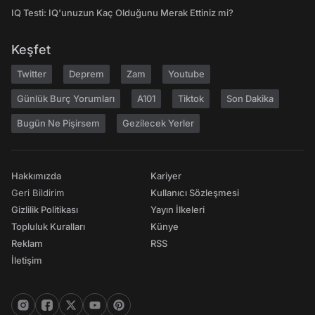
IQ Testi: IQ'unuzun Kaç Olduğunu Merak Ettiniz mi?
Keşfet
Twitter
Deprem
Zam
Youtube
Günlük Burç Yorumları
A101
Tiktok
Son Dakika
Bugün Ne Pişirsem
Gezilecek Yerler
Hakkımızda
Kariyer
Geri Bildirim
Kullanıcı Sözleşmesi
Gizlilik Politikası
Yayın İlkeleri
Topluluk Kuralları
Künye
Reklam
RSS
İletişim