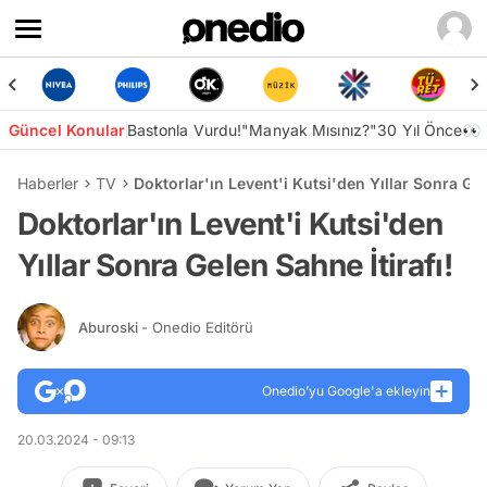
Güncel Konular
Bastonla Vurdu!
"Manyak Mısınız?"
30 Yıl Önce👀
Haberler
TV
Doktorlar'ın Levent'i Kutsi'den Yıllar Sonra Gel
Doktorlar'ın Levent'i Kutsi'den
Yıllar Sonra Gelen Sahne İtirafı!
Aburoski
- Onedio Editörü
Onedio’yu Google'a ekleyin
20.03.2024 - 09:13