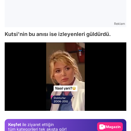
Reklam
Kutsi'nin bu anısı ise izleyenleri güldürdü.
Video
Test
/
Gündem
Magazin
Keşfet
ile ziyaret ettiğin
Video
tüm kategorileri tek akışta gör!