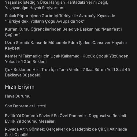
Yaşamak İstediğin Ülke Hangisi? Haritadaki Yerini Değil,
Yaşayacağın Hayatı Seçiyorsun!
Sokak Röportajında Gurbetçi Türkiye ile Avrupa'yı Kıyasladı:
"Türkiye’deki Yolların Çoğu Avrupa’da Yok"
Kur'an Kursu Öğrencilerinden Belediye Başkanına: "Manifest’i
Çağırın"
Uzun Süredir Kanserle Mücadele Eden Şarkıcı Cansever Hayatını
Kaybetti
Kemerini Takmadığı İçin Uçak Kalkamadı: Küçük Çocuk Yüzünden
Yolcular 1 Gün Bekledi
Çok Beklenen Hızlı Tren İçin Tarih Verildi: 7 Saat Süren Yol 1 Saat 45
Dakikaya Düşecek!
Hızlı Erişim
Hava Durumu
Son Depremler Listesi
Evlilik Yıl Dönümü Sözleri! En Özel Romantik, Duygusal ve Resimli
Evlilik Yıl dönümü Mesajları
Rüyada Altın Görmek: Gerçekler de Saadetiniz de Çil Çil Altınlarda
Saklı Olabilir!