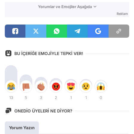
Yorumlar ve Emojiler Aşağıda
Reklam
BU İÇERİĞE EMOJİYLE TEPKİ VER!
13
5
3
2
1
1
0
ONEDİO ÜYELERİ NE DİYOR?
Yorum Yazın