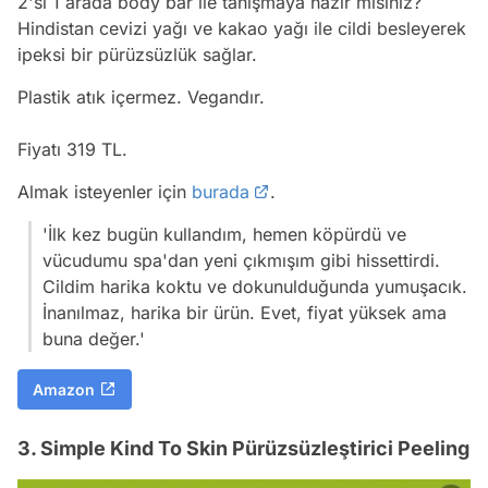
2'si 1 arada body bar ile tanışmaya hazır mısınız?
Hindistan cevizi yağı ve kakao yağı ile cildi besleyerek
ipeksi bir pürüzsüzlük sağlar.
Plastik atık içermez. Vegandır.
Fiyatı 319 TL.
Almak isteyenler için
burada
.
'İlk kez bugün kullandım, hemen köpürdü ve
vücudumu spa'dan yeni çıkmışım gibi hissettirdi.
Cildim harika koktu ve dokunulduğunda yumuşacık.
İnanılmaz, harika bir ürün. Evet, fiyat yüksek ama
buna değer.'
Amazon
3. Simple Kind To Skin Pürüzsüzleştirici Peeling