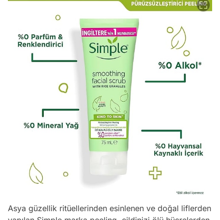
Asya güzellik ritüellerinden esinlenen ve doğal liflerden
yapılan Simple marka peeling, cildinizi ölü hücrelerden