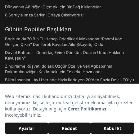
Dünya’nın Ağırlığını Ölçmek İçin Bir Dağ Kullandılar
8 Soruyla İmza Şarkını Ortaya Çıkarıyoruz!
Günün Popüler Başlıkları
Bodrum’da 70 Bin TL Hesap Ödedikleri Mekandan “Rahmi Koç
Geliyor, Çıkın” Denilerek Kovulan Aile Şikayetçi Oldu
Devlet Bahçeli: “Demirtaş Evine Dönsün, Öcalan Umut Hakkına
Kavuşsun”
Zincirleme Rüşvet İddiası: Özgür Özel ve Veli Ağbaba’nın
Dokunulmazlığını Kaldırmak İçin Fezleke Hazırlandı
Bilim İnsanları, Ay Üzerinde Hızla İlerleyen 20'den Fazla Dev UFO'yu
Tespit Ettikten Sonra Uyarı Yayınladı
Milli Dayanışma ve Toplumsal Bütünleşme Kanun Teklifi Meclis’e
Sunuldu
Özge Özpirinçci İddialarıyla Gündem Olan Kübra Süzgün
Cumhurbaşkanı Erdoğan'dan Yardım İstedi
Hızlı Erişim
Hava Durumu