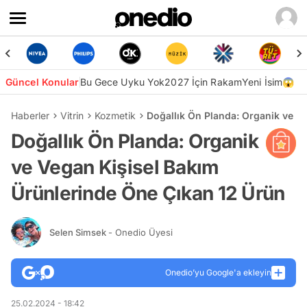
Güncel Konular
Bu Gece Uyku Yok
2027 İçin Rakam
Yeni İsim😱
Haberler
Vitrin
Kozmetik
Doğallık Ön Planda: Organik ve V
Doğallık Ön Planda: Organik
ve Vegan Kişisel Bakım
Ürünlerinde Öne Çıkan 12 Ürün
Selen Simsek
- Onedio Üyesi
Onedio’yu Google'a ekleyin
25.02.2024 - 18:42