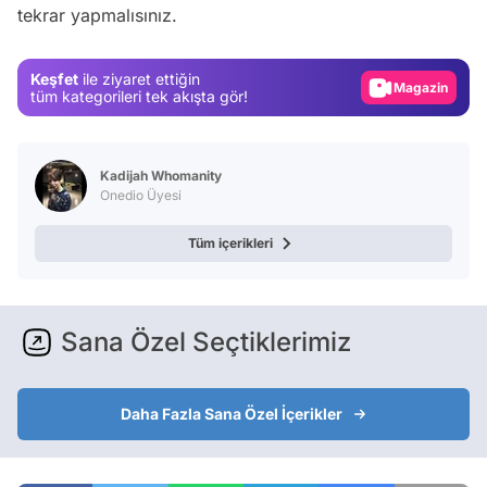
tekrar yapmalısınız.
Gündem
Magazin
Keşfet
ile ziyaret ettiğin
tüm kategorileri tek akışta gör!
Video
Test
Kadijah Whomanity
Onedio Üyesi
Tüm içerikleri
Sana Özel Seçtiklerimiz
Daha Fazla Sana Özel İçerikler