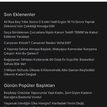
Son Eklenenler
Ali Rıza Bey Yıllar Sonra O Evde! Halil Ergün 16 Yıl Sonra Yaprak
Dökümü'nün Çekildiği Konağa Gitti
Suça Sürüklenen Çocuklara İlişkin Kanun Teklifi TBMM'de Kabul
Edilerek Yasalaştı
Cansever Kimdir? Cansever Neden Vefat Etti?
4 Yaşında Sahne Almaya Başladı, Makyajsız Kameralar Karşısına
Çıkıyor: Kim Bu Şarkıcı?
Bağışlanan Tahtaları Kullanarak 80 Odalı Ev İnşa Etti: Basketbol
Sahası Bile Var!
3 Milyon Nüfuslu Ülkede 6 Kilometrelik Altın Damarı Keşfedildi:
Ülkenin Kaderi Değişti
Günün Popüler Başlıkları
Beşiktaş-Üsküdar Vapurunda Yaşlı Kadın, Şort Giyen Kadının
Bacağına Bastonla Vurdu!
Yaşamak İstediğin Ülke Hangisi? Haritadaki Yerini Değil,