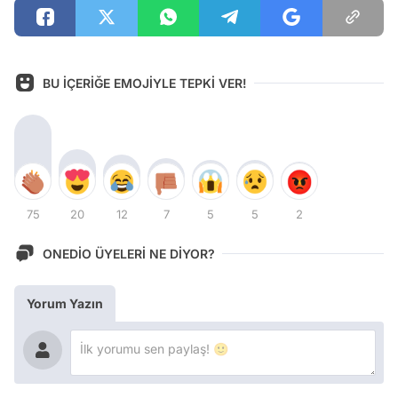
BU İÇERİĞE EMOJİYLE TEPKİ VER!
75
20
12
7
5
5
2
ONEDİO ÜYELERİ NE DİYOR?
Yorum Yazın