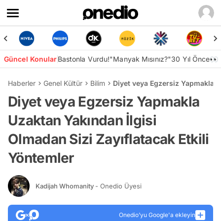
Güncel Konular
Bastonla Vurdu!
"Manyak Mısınız?"
30 Yıl Önce👀
Haberler
Genel Kültür
Bilim
Diyet veya Egzersiz Yapmakla Uz
Diyet veya Egzersiz Yapmakla
Uzaktan Yakından İlgisi
Olmadan Sizi Zayıflatacak Etkili
Yöntemler
Kadijah Whomanity
- Onedio Üyesi
Onedio’yu Google'a ekleyin