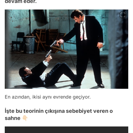
devam eder.
En azından, ikisi aynı evrende geçiyor.
İşte bu teorinin çıkışına sebebiyet veren o
sahne 👇🏻