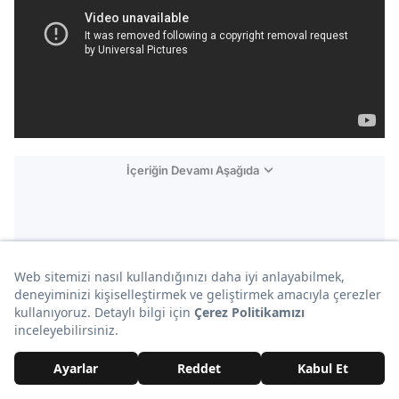
İçeriğin Devamı Aşağıda
Reklam
16. Batman & Robin filmi aslında Gotham City
evreninde yaşayan insanlar tarafından yapılmış
bir film.