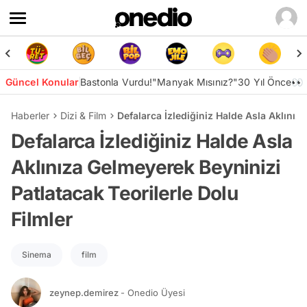
Güncel Konular
Bastonla Vurdu!
"Manyak Mısınız?"
30 Yıl Önce👀
Haberler
Dizi & Film
Defalarca İzlediğiniz Halde Asla Aklınız
Defalarca İzlediğiniz Halde Asla
Aklınıza Gelmeyerek Beyninizi
Patlatacak Teorilerle Dolu
Filmler
Sinema
film
zeynep.demirez
- Onedio Üyesi