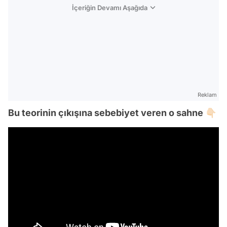
İçeriğin Devamı Aşağıda
Reklam
Bu teorinin çıkışına sebebiyet veren o sahne 👇🏻