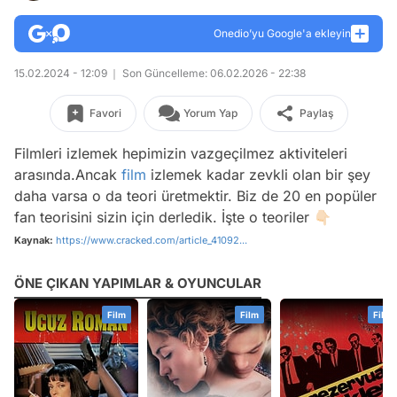
Onedio’yu Google'a ekleyin
15.02.2024 - 12:09
Son Güncelleme: 06.02.2026 - 22:38
Favori
Yorum Yap
Paylaş
Filmleri izlemek hepimizin vazgeçilmez aktiviteleri
arasında.Ancak
film
izlemek kadar zevkli olan bir şey
daha varsa o da teori üretmektir. Biz de 20 en popüler
fan teorisini sizin için derledik. İşte o teoriler 👇🏻
Kaynak:
https://www.cracked.com/article_41092...
ÖNE ÇIKAN YAPIMLAR & OYUNCULAR
Film
Film
Film