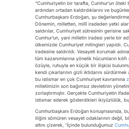
“Cumhuriyetin bir tarafta, Cumhur’un öteki
ardından ortadan kaldırdıklarını ve bugünl
Cumhurbaşkanı Erdoğan, şu değerlendirmele
Dönemin, milletten, millî iradeden yetki al
saldırılar, Cumhuriyet sütresinin gerisine s
Cumhur’un, yani milletin iradesi yerle bir ed
ülkemizde Cumhuriyet mitingleri yapıldı. Cu
iradesine saldırıldı. Vesayeti korumak adın
tüm kazanımlarına yönelik hücumların kılıfı
özüyle, ruhuyla en küçük bir ilişkisi bulunma
kendi çıkarlarının gizli iktidarını sürdürmek
bu istismar en çok Cumhuriyet kavramına
z
milletimizin son bağımsız devletinin yöneti
zorlaştırmıştır. Gerçekte Cumhuriyetin ifad
istismar ederek gösterdikleri ikiyüzlülük, 
Cumhurbaşkanı Erdoğan konuşmasında, bugü
iliğini sömüren vesayet odaklarının değil, 
altını çizerek, 'İçinde bulunduğumuz
Cumhu