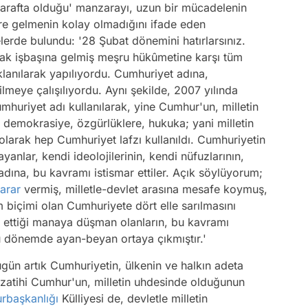
 tarafta olduğu' manzarayı, uzun bir mücadelenin
ere gelmenin kolay olmadığını ifade eden
rde bulundu: '28 Şubat dönemini hatırlarsınız.
arak işbaşına gelmiş meşru hükûmetine karşı tüm
aklanılarak yapılıyordu. Cumhuriyet adına,
ilmeye çalışılıyordu. Aynı şekilde, 2007 yılında
mhuriyet adı kullanılarak, yine Cumhur'un, milletin
a demokrasiye, özgürlüklere, hukuka; yani milletin
 olarak hep Cumhuriyet lafzı kullanıldı. Cumhuriyetin
yanlar, kendi ideolojilerinin, kendi nüfuzlarının,
 adına, bu kavramı istismar ettiler. Açık söylüyorum;
arar
vermiş, milletle-devlet arasına mesafe koymuş,
m biçimi olan Cumhuriyete dört elle sarılmasını
e ettiği manaya düşman olanların, bu kavramı
bu dönemde ayan-beyan ortaya çıkmıştır.'
n artık Cumhuriyetin, ülkenin ve halkın adeta
bizatihi Cumhur'un, milletin uhdesinde olduğunun
rbaşkanlığı
Külliyesi de, devletle milletin