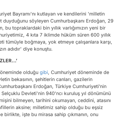
iyet Bayramı'nı kutlayan ve kendilerini 'milletin
et duyduğunu söyleyen Cumhurbaşkanı Erdoğan, 29
 bu topraklardaki bin yıllık varlığımızın yeni bir
uriyetimiz, 4 kıta 7 iklimde hüküm süren 600 yıllık
lleti tümüyle boğmaya, yok etmeye çalışanlara karşı,
ın adıdır' diye konuştu.
ÜZLER…’
r döneminde olduğu
gibi
, Cumhuriyet döneminde de
letin bekasının, şehitlerin canları, gazilerin
 Cumhurbaşkanı Erdoğan, Türkiye Cumhuriyeti’nin
 Selçuklu Devleti'nin 940'ncı kuruluş yıl dönümünü
çmişini bilmeyen, tarihini okumayan, ceddini, atasını
illerin aksine; milletimiz sahip olduğu bu eşsiz
zle birlikte, işte bu mirasa sahip çıkmanın, onu