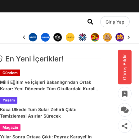
Giriş Yap
Görüş Bildir
En Yeni İçerikler!
Gündem
Milli Eğitim ve İçişleri Bakanlığı’ndan Ortak
Karar: Yeni Dönemde Tüm Okullardaki Kurallar
Değişiyor
Yaşam
Koca Ülkede Tüm Sular Zehirli Çıktı:
Temizlemesi Asırlar Sürecek
Magazin
Yıllar Sonra Ortaya Çıktı: Poyraz Karayel'in