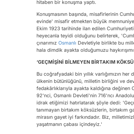
hitaben bir konuşma yaptı.
Konuşmasının başında, misafirlerinin Cumhur
evinde' misafir etmekten büyük memnuniy
Ekim 1923 tarihinde ilan edilen Cumhuriyetin,
heyecanla teyidi olduğunu belirterek, 'Cumh
çınarımız
Osmanlı
Devletiyle birlikte bu mi
hala dimdik ayakta olduğumuzu haykırışımız
‘GEÇMİŞİNİ BİLMEYEN BİRTAKIM KÖKS
Bu coğrafyadaki bin yıllık varlığımızın he
ülkenin bütünlüğünü, milletin birliğini ve dev
fedakârlıklarıyla ayakta kaldığına değinen
92'nci, Osmanlı Devleti'nin 716'ncı Anadolu
idrak etiğimizi hatırlatarak şöyle dedi: 'Ge
tanımayan birtakım köksüzlerin, birtakım gaf
mirasın gayet iyi farkındadır. Biz, milletimi
yaşatmanın çabası içindeyiz.'