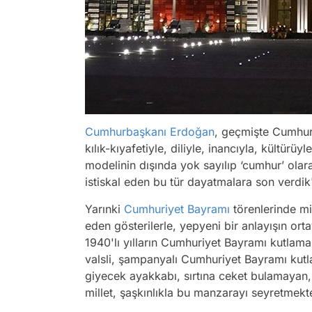
Cumhurbaşkanı Erdoğan
, geçmişte Cumhuri
kılık-kıyafetiyle, diliyle, inancıyla, kültürü
modelinin dışında yok sayılıp ‘cumhur’ olar
istiskal eden bu tür dayatmalara son verdik
Yarınki
Cumhuriyet Bayramı
törenlerinde mil
eden gösterilerle, yepyeni bir anlayışın o
1940'lı yılların Cumhuriyet Bayramı kutlamal
valsli, şampanyalı Cumhuriyet Bayramı kutl
giyecek ayakkabı, sırtına ceket bulamayan, 
millet, şaşkınlıkla bu manzarayı seyretmekte