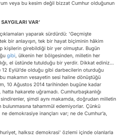
urum veya bu kesim değil bizzat Cumhur olduğunun
 SAYGILARI VAR’
ıklamaları yaparak sürdürdü: 'Geçmişte
ek bir anlayışın, tek bir hayat biçiminin hâkim
kişilerin girebildiği bir yer olmuştur. Bugün
uğu
gibi
, ülkenin her bölgesinden, milletin her
ığı, el üstünde tutulduğu bir yerdir. Dikkat ediniz…
2 Eylül’de olduğu gibi darbecilerin oturduğu
 bu makamın vesayetin sesi haline dönüştüğü
m, 10 Ağustos 2014 tarihinden bugüne kadar
ye, hatta hakarete uğramadı. Cumhurbaşkanlığı
 sindirenler, şimdi aynı makamda, doğrudan milletin
mın bulunmasına tahammül edemiyorlar. Çünkü
r, ne demokrasiye inançları var; ne de Cumhur’a,
iyet, halksız demokrasi' özlemi içinde olanlarla