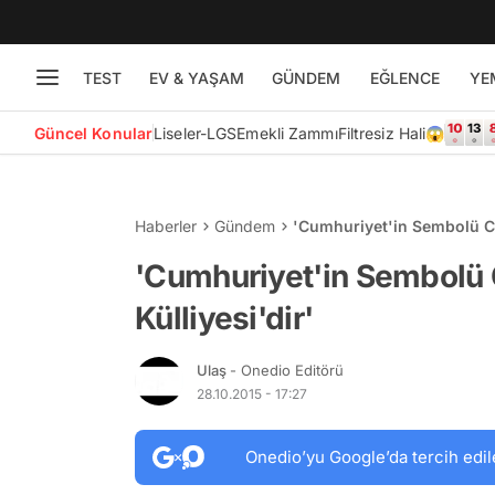
TEST
EV & YAŞAM
GÜNDEM
EĞLENCE
YE
Güncel Konular
Liseler-LGS
Emekli Zammı
Filtresiz Hali😱
Haberler
Gündem
'Cumhuriyet'in Sembolü Cu
'Cumhuriyet'in Sembolü
Külliyesi'dir'
Ulaş
- Onedio Editörü
28.10.2015 - 17:27
Onedio’yu Google’da tercih edil