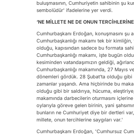
buluşmasının, Cumhuriyetin sahibinin şu k
sembolüdür' ifadelerine yer verdi.
‘NE MİLLETE NE DE ONUN TERCİHLERİNE
Cumhurbaşkanı Erdoğan, konuşmasını şu aç
Cumhurbaşkanlığı makamı tek bir kimliğin, t
olduğu, kapısından sadece bu formata sahip 
Cumhurbaşkanlığı makamı, işte bugün old
kesiminden vatandaşımızın geldiği, ağırland
Cumhurbaşkanlığı makamında, 27 Mayıs ve 1
dönemleri gördük. 28 Şubat’ta olduğu gibi
zamanlar yaşandı. Ama hiçbirinde bu maka
olduğu gibi bir saldırıya, hücuma, eleştiri
makamında darbecilerin oturmasını içlerine
oylarıyla göreve gelen birinin, yani şahsı
bunların ne Cumhuriyet diye bir dertleri va
millete, onun tercihlerine saygıları var.'
Cumhurbaşkanı Erdoğan, 'Cumhursuz Cumhur