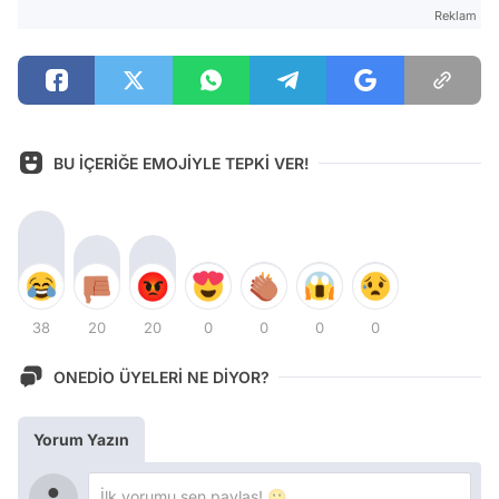
Reklam
BU İÇERİĞE EMOJİYLE TEPKİ VER!
38
20
20
0
0
0
0
ONEDİO ÜYELERİ NE DİYOR?
Yorum Yazın