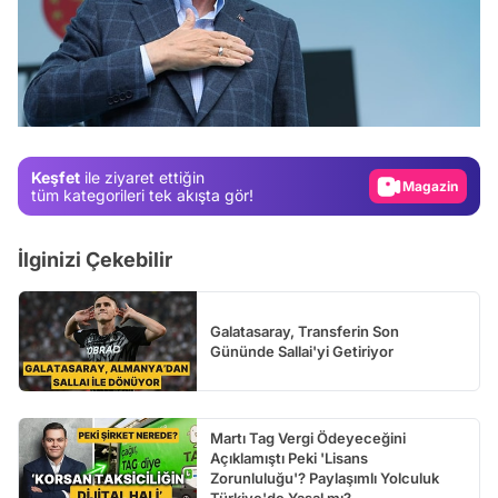
Video
Test
Gündem
Keşfet
ile ziyaret ettiğin
Magazin
tüm kategorileri tek akışta gör!
Video
İlginizi Çekebilir
Test
Galatasaray, Transferin Son
Gününde Sallai'yi Getiriyor
Martı Tag Vergi Ödeyeceğini
Açıklamıştı Peki 'Lisans
Zorunluluğu'? Paylaşımlı Yolculuk