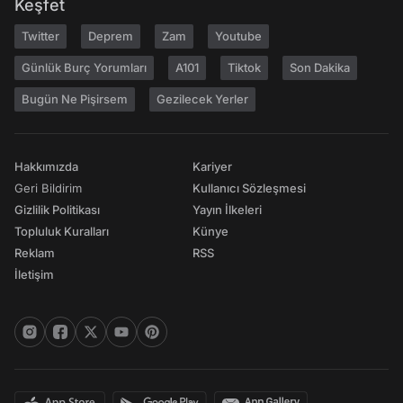
Keşfet
Twitter
Deprem
Zam
Youtube
Günlük Burç Yorumları
A101
Tiktok
Son Dakika
Bugün Ne Pişirsem
Gezilecek Yerler
Hakkımızda
Kariyer
Geri Bildirim
Kullanıcı Sözleşmesi
Gizlilik Politikası
Yayın İlkeleri
Topluluk Kuralları
Künye
Reklam
RSS
İletişim