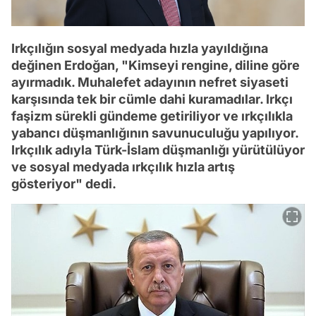
Irkçılığın sosyal medyada hızla yayıldığına
değinen Erdoğan, "Kimseyi rengine, diline göre
ayırmadık. Muhalefet adayının nefret siyaseti
karşısında tek bir cümle dahi kuramadılar. Irkçı
faşizm sürekli gündeme getiriliyor ve ırkçılıkla
yabancı düşmanlığının savunuculuğu yapılıyor.
Irkçılık adıyla Türk-İslam düşmanlığı yürütülüyor
ve sosyal medyada ırkçılık hızla artış
gösteriyor" dedi.