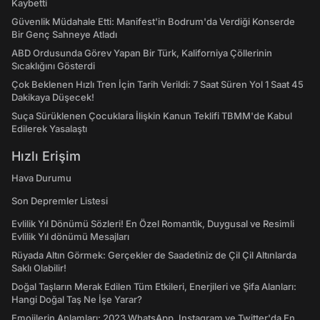
Kaybetti
Güvenlik Müdahale Etti: Manifest'in Bodrum'da Verdiği Konserde
Bir Genç Sahneye Atladı
ABD Ordusunda Görev Yapan Bir Türk, Kaliforniya Çöllerinin
Sıcaklığını Gösterdi
Çok Beklenen Hızlı Tren İçin Tarih Verildi: 7 Saat Süren Yol 1 Saat 45
Dakikaya Düşecek!
Suça Sürüklenen Çocuklara İlişkin Kanun Teklifi TBMM'de Kabul
Edilerek Yasalaştı
Hızlı Erişim
Hava Durumu
Son Depremler Listesi
Evlilik Yıl Dönümü Sözleri! En Özel Romantik, Duygusal ve Resimli
Evlilik Yıl dönümü Mesajları
Rüyada Altın Görmek: Gerçekler de Saadetiniz de Çil Çil Altınlarda
Saklı Olabilir!
Doğal Taşların Merak Edilen Tüm Etkileri, Enerjileri ve Şifa Alanları:
Hangi Doğal Taş Ne İşe Yarar?
Emojilerin Anlamları: 2023 WhatsApp, Instagram ve Twitter'da En