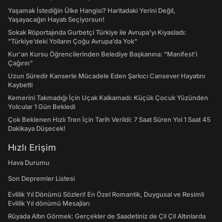
Yaşamak İstediğin Ülke Hangisi? Haritadaki Yerini Değil,
Yaşayacağın Hayatı Seçiyorsun!
Sokak Röportajında Gurbetçi Türkiye ile Avrupa'yı Kıyasladı:
"Türkiye’deki Yolların Çoğu Avrupa’da Yok"
Kur'an Kursu Öğrencilerinden Belediye Başkanına: "Manifest’i
Çağırın"
Uzun Süredir Kanserle Mücadele Eden Şarkıcı Cansever Hayatını
Kaybetti
Kemerini Takmadığı İçin Uçak Kalkamadı: Küçük Çocuk Yüzünden
Yolcular 1 Gün Bekledi
Çok Beklenen Hızlı Tren İçin Tarih Verildi: 7 Saat Süren Yol 1 Saat 45
Dakikaya Düşecek!
Hızlı Erişim
Hava Durumu
Son Depremler Listesi
Evlilik Yıl Dönümü Sözleri! En Özel Romantik, Duygusal ve Resimli
Evlilik Yıl dönümü Mesajları
Rüyada Altın Görmek: Gerçekler de Saadetiniz de Çil Çil Altınlarda