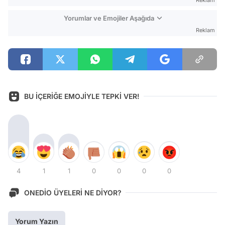
Yorumlar ve Emojiler Aşağıda
Reklam
BU İÇERİĞE EMOJİYLE TEPKİ VER!
4
1
1
0
0
0
0
ONEDİO ÜYELERİ NE DİYOR?
Yorum Yazın