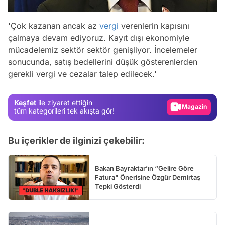
'Çok kazanan ancak az
vergi
verenlerin kapısını
çalmaya devam ediyoruz. Kayıt dışı ekonomiyle
mücadelemiz sektör sektör genişliyor. İncelemeler
Video
sonucunda, satış bedellerini düşük gösterenlerden
gerekli vergi ve cezalar talep edilecek.'
Test
Gündem
Keşfet
ile ziyaret ettiğin
Magazin
tüm kategorileri tek akışta gör!
Video
Bu içerikler de ilginizi çekebilir:
Test
Bakan Bayraktar’ın “Gelire Göre
Fatura" Önerisine Özgür Demirtaş
Tepki Gösterdi