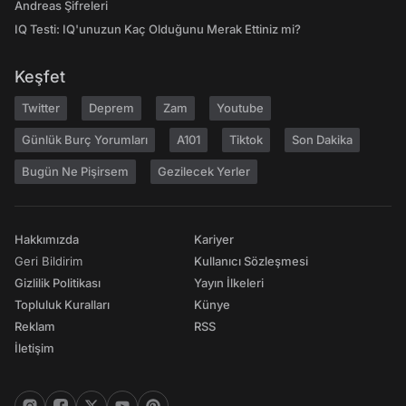
Andreas Şifreleri
IQ Testi: IQ'unuzun Kaç Olduğunu Merak Ettiniz mi?
Keşfet
Twitter
Deprem
Zam
Youtube
Günlük Burç Yorumları
A101
Tiktok
Son Dakika
Bugün Ne Pişirsem
Gezilecek Yerler
Hakkımızda
Kariyer
Geri Bildirim
Kullanıcı Sözleşmesi
Gizlilik Politikası
Yayın İlkeleri
Topluluk Kuralları
Künye
Reklam
RSS
İletişim