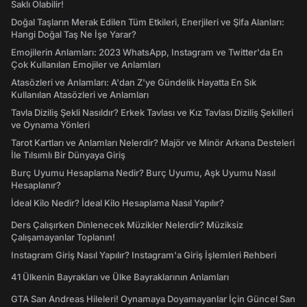
Saklı Olabilir!
Doğal Taşların Merak Edilen Tüm Etkileri, Enerjileri ve Şifa Alanları:
Hangi Doğal Taş Ne İşe Yarar?
Emojilerin Anlamları: 2023 WhatsApp, Instagram ve Twitter'da En
Çok Kullanılan Emojiler ve Anlamları
Atasözleri ve Anlamları: A'dan Z'ye Gündelik Hayatta En Sık
Kullanılan Atasözleri ve Anlamları
Tavla Diziliş Şekli Nasıldır? Erkek Tavlası ve Kız Tavlası Diziliş Şekilleri
ve Oynama Yönleri
Tarot Kartları ve Anlamları Nelerdir? Majör ve Minör Arkana Desteleri
İle Tılsımlı Bir Dünyaya Giriş
Burç Uyumu Hesaplama Nedir? Burç Uyumu, Aşk Uyumu Nasıl
Hesaplanır?
İdeal Kilo Nedir? İdeal Kilo Hesaplama Nasıl Yapılır?
Ders Çalışırken Dinlenecek Müzikler Nelerdir? Müziksiz
Çalışamayanlar Toplanın!
Instagram Giriş Nasıl Yapılır? Instagram'a Giriş İşlemleri Rehberi
41 Ülkenin Bayrakları ve Ülke Bayraklarının Anlamları
GTA San Andreas Hileleri! Oynamaya Doyamayanlar İçin Güncel San