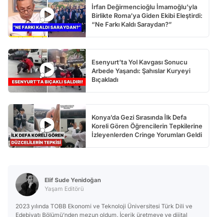
İrfan Değirmencioğlu İmamoğlu’yla
Birlikte Roma’ya Giden Ekibi Eleştirdi:
“Ne Farkı Kaldı Saraydan?”
Esenyurt’ta Yol Kavgası Sonucu
Arbede Yaşandı: Şahıslar Kuryeyi
Bıçakladı
Konya’da Gezi Sırasında İlk Defa
Koreli Gören Öğrencilerin Tepkilerine
İzleyenlerden Cringe Yorumları Geldi
Elif Sude Yenidoğan
Yaşam Editörü
2023 yılında TOBB Ekonomi ve Teknoloji Üniversitesi Türk Dili ve
Edebiyatı Bölümü’nden mezun oldum. İçerik üretmeye ve dijital