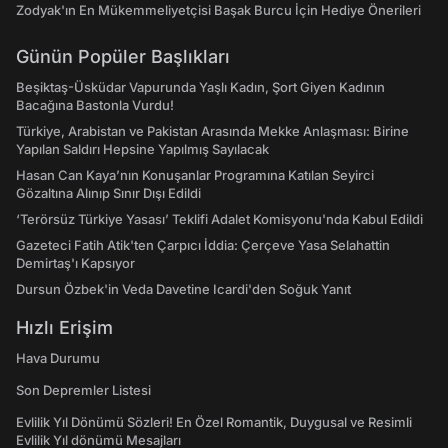
Zodyak'ın En Mükemmeliyetçisi Başak Burcu İçin Hediye Önerileri
Günün Popüler Başlıkları
Beşiktaş-Üsküdar Vapurunda Yaşlı Kadın, Şort Giyen Kadının
Bacağına Bastonla Vurdu!
Türkiye, Arabistan ve Pakistan Arasında Mekke Anlaşması: Birine
Yapılan Saldırı Hepsine Yapılmış Sayılacak
Hasan Can Kaya’nın Konuşanlar Programına Katılan Seyirci
Gözaltına Alınıp Sınır Dışı Edildi
‘Terörsüz Türkiye Yasası’ Teklifi Adalet Komisyonu'nda Kabul Edildi
Gazeteci Fatih Atik'ten Çarpıcı İddia: Çerçeve Yasa Selahattin
Demirtaş'ı Kapsıyor
Dursun Özbek'in Veda Davetine Icardi'den Soğuk Yanıt
Hızlı Erişim
Hava Durumu
Son Depremler Listesi
Evlilik Yıl Dönümü Sözleri! En Özel Romantik, Duygusal ve Resimli
Evlilik Yıl dönümü Mesajları