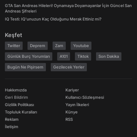
GTA San Andreas Hileleri! Oynamaya Doyamayanlar İçin Güncel San
Andreas Şifreleri
IQ Testi: IQ'unuzun Kaç Olduğunu Merak Ettiniz mi?
Keşfet
Twitter
Deprem
Zam
Youtube
Günlük Burç Yorumları
A101
Tiktok
Son Dakika
Bugün Ne Pişirsem
Gezilecek Yerler
Hakkımızda
Kariyer
Geri Bildirim
Kullanıcı Sözleşmesi
Gizlilik Politikası
Yayın İlkeleri
Topluluk Kuralları
Künye
Reklam
RSS
İletişim