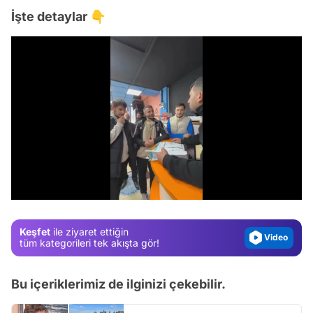
İşte detaylar 👇
Video
Test
/
Gündem
Magazin
Keşfet
ile ziyaret ettiğin
Video
tüm kategorileri tek akışta gör!
Test
Bu içeriklerimiz de ilginizi çekebilir.