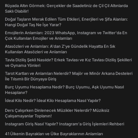
Rüyada Altın Görmek: Gerçekler de Saadetiniz de Çil Çil Altınlarda
Saklı Olabilir!
Doğal Taşların Merak Edilen Tüm Etkileri, Enerjileri ve Şifa Alanları:
Hangi Doğal Taş Ne İşe Yarar?
Emojilerin Anlamları: 2023 WhatsApp, Instagram ve Twitter'da En
Çok Kullanılan Emojiler ve Anlamları
Atasözleri ve Anlamları: A'dan Z'ye Gündelik Hayatta En Sık
Kullanılan Atasözleri ve Anlamları
Tavla Diziliş Şekli Nasıldır? Erkek Tavlası ve Kız Tavlası Diziliş Şekilleri
ve Oynama Yönleri
Tarot Kartları ve Anlamları Nelerdir? Majör ve Minör Arkana Desteleri
İle Tılsımlı Bir Dünyaya Giriş
Burç Uyumu Hesaplama Nedir? Burç Uyumu, Aşk Uyumu Nasıl
Hesaplanır?
İdeal Kilo Nedir? İdeal Kilo Hesaplama Nasıl Yapılır?
Ders Çalışırken Dinlenecek Müzikler Nelerdir? Müziksiz
Çalışamayanlar Toplanın!
Instagram Giriş Nasıl Yapılır? Instagram'a Giriş İşlemleri Rehberi
41 Ülkenin Bayrakları ve Ülke Bayraklarının Anlamları