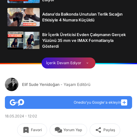
Adana'da Balkonda Unutulan Terlik Sıcağın
Etkisiyle 4 Numara Küçüldü
Bir İçerik Üreticisi Evden Çalışmanın Gerçek
Yüzünü 35 mm ve IMAX Formatlarıyla
Gösterdi
İçerik Devam Ediyor
Elif Sude Yenidoğan
- Yaşam Editörü
Onedio’yu Google'a ekleyin
18.05.2024 - 12:02
Favori
Yorum Yap
Paylaş