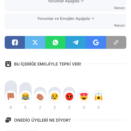
Yorumlar Aşağıda
Reklam
Yorumlar ve Emojiler Aşağıda
Reklam
BU İÇERİĞE EMOJİYLE TEPKİ VER!
6
5
2
2
2
0
0
ONEDİO ÜYELERİ NE DİYOR?