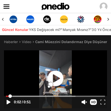
Güncel Konular
YKS Değişecek mi?
"Manyak Mısınız?"
30 Yıl Önc
Haberler
Video
Cami Müezzini Dolandırmaz Diye Düşünerek S
0:02
/
0:51